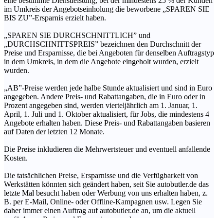
eine bestimmte Dienstleistung, bei der mindestens 25 % der Kunden
im Umkreis der Angebotseinholung die beworbene „SPAREN SIE
BIS ZU”-Ersparnis erzielt haben.
„SPAREN SIE DURCHSCHNITTLICH” und
„DURCHSCHNITTSPREIS” bezeichnen den Durchschnitt der
Preise und Ersparnisse, die bei Angeboten für denselben Auftragstyp
in dem Umkreis, in dem die Angebote eingeholt wurden, erzielt
wurden.
„AB”-Preise werden jede halbe Stunde aktualisiert und sind in Euro
angegeben. Andere Preis- und Rabattangaben, die in Euro oder in
Prozent angegeben sind, werden vierteljährlich am 1. Januar, 1.
April, 1. Juli und 1. Oktober aktualisiert, für Jobs, die mindestens 4
Angebote erhalten haben. Diese Preis- und Rabattangaben basieren
auf Daten der letzten 12 Monate.
Die Preise inkludieren die Mehrwertsteuer und eventuell anfallende
Kosten.
Die tatsächlichen Preise, Ersparnisse und die Verfügbarkeit von
Werkstätten könnten sich geändert haben, seit Sie autobutler.de das
letzte Mal besucht haben oder Werbung von uns erhalten haben, z.
B. per E-Mail, Online- oder Offline-Kampagnen usw. Legen Sie
daher immer einen Auftrag auf autobutler.de an, um die aktuell