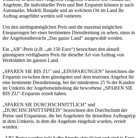
Angebote, Ihr individueller Preis und Ihre Ersparnis können je nach
Automarke, Modell, Baujahr und an welchem Ort im Land Ihr
Auftrag ausgeführt werden soll variieren.
Um den niedrigstmöglichen Preis und die maximal möglichen
Einsparungen bei einer bestimmten Dienstleistung zu sehen, muss in
der Angebotsübersicht „Das ganze Land“ ausgewählt werden.
Ein „AB”-Preis (z.B. „ab 150 Euro“) bezeichnet den aktuell
günstigsten verfügbaren Preis für dieselbe Art von Auftrag von
Werkstätten im ganzen Land.
„SPAREN SIE BIS ZU” und „EINSPARUNGEN” bezeichnen die
Ersparnis zwischen dem günstigsten und dem teuersten Angebot für
eine bestimmte Dienstleistung, bei der mindestens 25 % der Kunden
im Umkreis der Angebotseinholung die beworbene „SPAREN SIE
BIS ZU”-Ersparnis erzielt haben.
„SPAREN SIE DURCHSCHNITTLICH” und
„DURCHSCHNITTSPREIS” bezeichnen den Durchschnitt der
Preise und Ersparnisse, die bei Angeboten für denselben Auftragstyp
in dem Umkreis, in dem die Angebote eingeholt wurden, erzielt
wurden.
„AB”-Preise werden jede halbe Stunde aktualisiert und sind in Euro