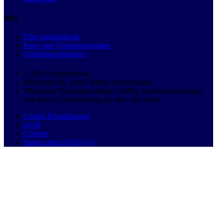
Info
Über autobutler.de
Preis- und Ersparnisangaben
Qualitätswerkstätten
© 2026 Autobutler.de
Mühlenstr. 8a, 14167 Berlin, Deutschland
*Nationale Teilnehmer-Rufnr. (VoIP), Anrufkosten hängen
von Ihrem Telefonvertrag ab, max. 49 ct/min.
Cookie Einstellungen
AGB
Cookies
Datenschutz (DSGVO)