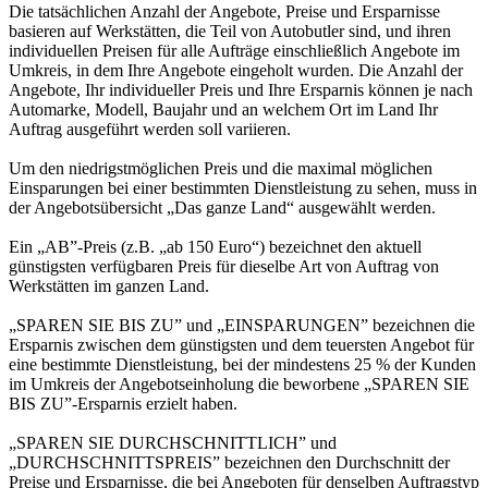
Die tatsächlichen Anzahl der Angebote, Preise und Ersparnisse
basieren auf Werkstätten, die Teil von Autobutler sind, und ihren
individuellen Preisen für alle Aufträge einschließlich Angebote im
Umkreis, in dem Ihre Angebote eingeholt wurden. Die Anzahl der
Angebote, Ihr individueller Preis und Ihre Ersparnis können je nach
Automarke, Modell, Baujahr und an welchem Ort im Land Ihr
Auftrag ausgeführt werden soll variieren.
Um den niedrigstmöglichen Preis und die maximal möglichen
Einsparungen bei einer bestimmten Dienstleistung zu sehen, muss in
der Angebotsübersicht „Das ganze Land“ ausgewählt werden.
Ein „AB”-Preis (z.B. „ab 150 Euro“) bezeichnet den aktuell
günstigsten verfügbaren Preis für dieselbe Art von Auftrag von
Werkstätten im ganzen Land.
„SPAREN SIE BIS ZU” und „EINSPARUNGEN” bezeichnen die
Ersparnis zwischen dem günstigsten und dem teuersten Angebot für
eine bestimmte Dienstleistung, bei der mindestens 25 % der Kunden
im Umkreis der Angebotseinholung die beworbene „SPAREN SIE
BIS ZU”-Ersparnis erzielt haben.
„SPAREN SIE DURCHSCHNITTLICH” und
„DURCHSCHNITTSPREIS” bezeichnen den Durchschnitt der
Preise und Ersparnisse, die bei Angeboten für denselben Auftragstyp