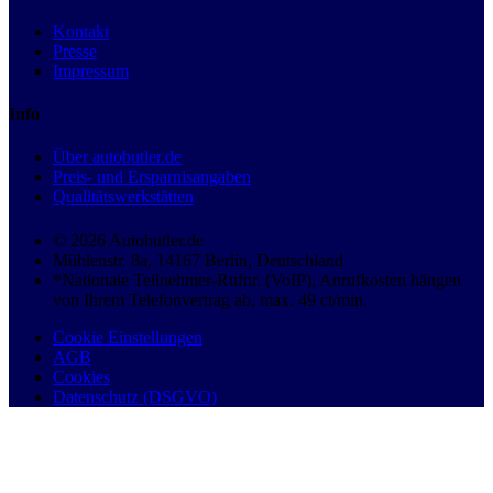
Kontakt
Presse
Impressum
Info
Über autobutler.de
Preis- und Ersparnisangaben
Qualitätswerkstätten
© 2026 Autobutler.de
Mühlenstr. 8a, 14167 Berlin, Deutschland
*Nationale Teilnehmer-Rufnr. (VoIP), Anrufkosten hängen
von Ihrem Telefonvertrag ab, max. 49 ct/min.
Cookie Einstellungen
AGB
Cookies
Datenschutz (DSGVO)