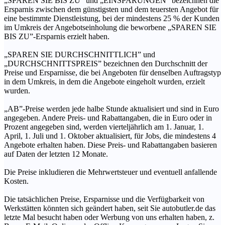
„SPAREN SIE BIS ZU” und „EINSPARUNGEN” bezeichnen die
Ersparnis zwischen dem günstigsten und dem teuersten Angebot für
eine bestimmte Dienstleistung, bei der mindestens 25 % der Kunden
im Umkreis der Angebotseinholung die beworbene „SPAREN SIE
BIS ZU”-Ersparnis erzielt haben.
„SPAREN SIE DURCHSCHNITTLICH” und
„DURCHSCHNITTSPREIS” bezeichnen den Durchschnitt der
Preise und Ersparnisse, die bei Angeboten für denselben Auftragstyp
in dem Umkreis, in dem die Angebote eingeholt wurden, erzielt
wurden.
„AB”-Preise werden jede halbe Stunde aktualisiert und sind in Euro
angegeben. Andere Preis- und Rabattangaben, die in Euro oder in
Prozent angegeben sind, werden vierteljährlich am 1. Januar, 1.
April, 1. Juli und 1. Oktober aktualisiert, für Jobs, die mindestens 4
Angebote erhalten haben. Diese Preis- und Rabattangaben basieren
auf Daten der letzten 12 Monate.
Die Preise inkludieren die Mehrwertsteuer und eventuell anfallende
Kosten.
Die tatsächlichen Preise, Ersparnisse und die Verfügbarkeit von
Werkstätten könnten sich geändert haben, seit Sie autobutler.de das
letzte Mal besucht haben oder Werbung von uns erhalten haben, z.