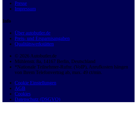
Presse
Impressum
Info
Über autobutler.de
Preis- und Ersparnisangaben
Qualitätswerkstätten
© 2026 Autobutler.de
Mühlenstr. 8a, 14167 Berlin, Deutschland
*Nationale Teilnehmer-Rufnr. (VoIP), Anrufkosten hängen
von Ihrem Telefonvertrag ab, max. 49 ct/min.
Cookie Einstellungen
AGB
Cookies
Datenschutz (DSGVO)