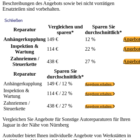
Beschreibungen des Angebots sowie bei nicht vorrätigen
Ersatzteilen sind vorbehalten.
Schließen
Vergleichen und
Sparen Sie
Reparatur
sparen*
durchschnittlich*
Anhängerkupplung
149 €
12 %
Angebot
Inspektion &
114 €
22 %
Angebot
Wartung
Zahnriemen /
438 €
27 %
Angebot
Steuerkette
Sparen Sie
Reparatur
durchschnittlich*
Anhängerkupplung
149 € / 12 %
Angebote erhalten
Inspektion &
114 € / 22 %
Angebote erhalten
Wartung
Zahnriemen /
438 € / 27 %
Angebote erhalten
Steuerkette
Vergleichen Sie Angebote für Sonstige Autoreparaturen für Ihren
Jaguar in der Nähe von Nürnberg
Autobutler bietet Ihnen individuelle Angebote von Werkstätten in