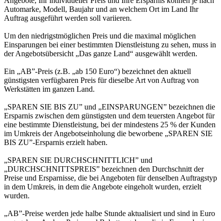
Angebote, Ihr individueller Preis und Ihre Ersparnis können je nach
Automarke, Modell, Baujahr und an welchem Ort im Land Ihr
Auftrag ausgeführt werden soll variieren.
Um den niedrigstmöglichen Preis und die maximal möglichen
Einsparungen bei einer bestimmten Dienstleistung zu sehen, muss in
der Angebotsübersicht „Das ganze Land“ ausgewählt werden.
Ein „AB”-Preis (z.B. „ab 150 Euro“) bezeichnet den aktuell
günstigsten verfügbaren Preis für dieselbe Art von Auftrag von
Werkstätten im ganzen Land.
„SPAREN SIE BIS ZU” und „EINSPARUNGEN” bezeichnen die
Ersparnis zwischen dem günstigsten und dem teuersten Angebot für
eine bestimmte Dienstleistung, bei der mindestens 25 % der Kunden
im Umkreis der Angebotseinholung die beworbene „SPAREN SIE
BIS ZU”-Ersparnis erzielt haben.
„SPAREN SIE DURCHSCHNITTLICH” und
„DURCHSCHNITTSPREIS” bezeichnen den Durchschnitt der
Preise und Ersparnisse, die bei Angeboten für denselben Auftragstyp
in dem Umkreis, in dem die Angebote eingeholt wurden, erzielt
wurden.
„AB”-Preise werden jede halbe Stunde aktualisiert und sind in Euro