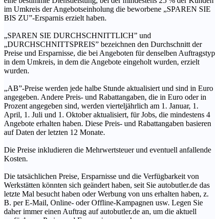
eine bestimmte Dienstleistung, bei der mindestens 25 % der Kunden
im Umkreis der Angebotseinholung die beworbene „SPAREN SIE
BIS ZU”-Ersparnis erzielt haben.
„SPAREN SIE DURCHSCHNITTLICH” und
„DURCHSCHNITTSPREIS” bezeichnen den Durchschnitt der
Preise und Ersparnisse, die bei Angeboten für denselben Auftragstyp
in dem Umkreis, in dem die Angebote eingeholt wurden, erzielt
wurden.
„AB”-Preise werden jede halbe Stunde aktualisiert und sind in Euro
angegeben. Andere Preis- und Rabattangaben, die in Euro oder in
Prozent angegeben sind, werden vierteljährlich am 1. Januar, 1.
April, 1. Juli und 1. Oktober aktualisiert, für Jobs, die mindestens 4
Angebote erhalten haben. Diese Preis- und Rabattangaben basieren
auf Daten der letzten 12 Monate.
Die Preise inkludieren die Mehrwertsteuer und eventuell anfallende
Kosten.
Die tatsächlichen Preise, Ersparnisse und die Verfügbarkeit von
Werkstätten könnten sich geändert haben, seit Sie autobutler.de das
letzte Mal besucht haben oder Werbung von uns erhalten haben, z.
B. per E-Mail, Online- oder Offline-Kampagnen usw. Legen Sie
daher immer einen Auftrag auf autobutler.de an, um die aktuell