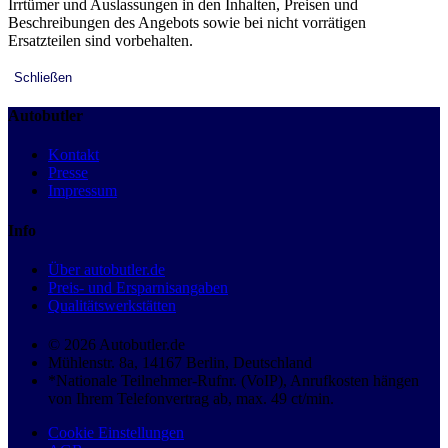
Irrtümer und Auslassungen in den Inhalten, Preisen und
Beschreibungen des Angebots sowie bei nicht vorrätigen
Ersatzteilen sind vorbehalten.
Schließen
Autobutler
Kontakt
Presse
Impressum
Info
Über autobutler.de
Preis- und Ersparnisangaben
Qualitätswerkstätten
© 2026 Autobutler.de
Mühlenstr. 8a, 14167 Berlin, Deutschland
*Nationale Teilnehmer-Rufnr. (VoIP), Anrufkosten hängen
von Ihrem Telefonvertrag ab, max. 49 ct/min.
Cookie Einstellungen