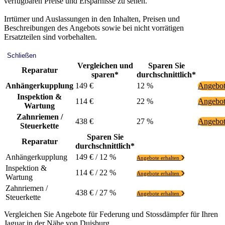
verfügbaren Preise und Ersparnisse zu sehen.
Irrtümer und Auslassungen in den Inhalten, Preisen und
Beschreibungen des Angebots sowie bei nicht vorrätigen
Ersatzteilen sind vorbehalten.
Schließen
Vergleichen und
Sparen Sie
Reparatur
sparen*
durchschnittlich*
Anhängerkupplung
149 €
12 %
Angebot
Inspektion &
114 €
22 %
Angebot
Wartung
Zahnriemen /
438 €
27 %
Angebot
Steuerkette
Sparen Sie
Reparatur
durchschnittlich*
Anhängerkupplung
149 € / 12 %
Angebote erhalten
Inspektion &
114 € / 22 %
Angebote erhalten
Wartung
Zahnriemen /
438 € / 27 %
Angebote erhalten
Steuerkette
Vergleichen Sie Angebote für Federung und Stossdämpfer für Ihren
Jaguar in der Nähe von Duisburg