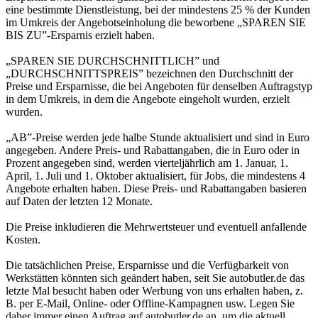
eine bestimmte Dienstleistung, bei der mindestens 25 % der Kunden
im Umkreis der Angebotseinholung die beworbene „SPAREN SIE
BIS ZU”-Ersparnis erzielt haben.
„SPAREN SIE DURCHSCHNITTLICH” und
„DURCHSCHNITTSPREIS” bezeichnen den Durchschnitt der
Preise und Ersparnisse, die bei Angeboten für denselben Auftragstyp
in dem Umkreis, in dem die Angebote eingeholt wurden, erzielt
wurden.
„AB”-Preise werden jede halbe Stunde aktualisiert und sind in Euro
angegeben. Andere Preis- und Rabattangaben, die in Euro oder in
Prozent angegeben sind, werden vierteljährlich am 1. Januar, 1.
April, 1. Juli und 1. Oktober aktualisiert, für Jobs, die mindestens 4
Angebote erhalten haben. Diese Preis- und Rabattangaben basieren
auf Daten der letzten 12 Monate.
Die Preise inkludieren die Mehrwertsteuer und eventuell anfallende
Kosten.
Die tatsächlichen Preise, Ersparnisse und die Verfügbarkeit von
Werkstätten könnten sich geändert haben, seit Sie autobutler.de das
letzte Mal besucht haben oder Werbung von uns erhalten haben, z.
B. per E-Mail, Online- oder Offline-Kampagnen usw. Legen Sie
daher immer einen Auftrag auf autobutler.de an, um die aktuell