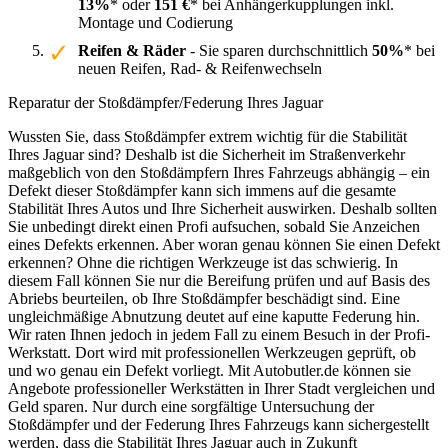
13%
* oder
151 €
* bei Anhängerkupplungen inkl.
Montage und Codierung
Reifen & Räder
- Sie sparen durchschnittlich
50%
* bei
neuen Reifen, Rad- & Reifenwechseln
Reparatur der Stoßdämpfer/Federung Ihres Jaguar
Wussten Sie, dass Stoßdämpfer extrem wichtig für die Stabilität
Ihres Jaguar sind? Deshalb ist die Sicherheit im Straßenverkehr
maßgeblich von den Stoßdämpfern Ihres Fahrzeugs abhängig – ein
Defekt dieser Stoßdämpfer kann sich immens auf die gesamte
Stabilität Ihres Autos und Ihre Sicherheit auswirken. Deshalb sollten
Sie unbedingt direkt einen Profi aufsuchen, sobald Sie Anzeichen
eines Defekts erkennen. Aber woran genau können Sie einen Defekt
erkennen? Ohne die richtigen Werkzeuge ist das schwierig. In
diesem Fall können Sie nur die Bereifung prüfen und auf Basis des
Abriebs beurteilen, ob Ihre Stoßdämpfer beschädigt sind. Eine
ungleichmäßige Abnutzung deutet auf eine kaputte Federung hin.
Wir raten Ihnen jedoch in jedem Fall zu einem Besuch in der Profi-
Werkstatt. Dort wird mit professionellen Werkzeugen geprüft, ob
und wo genau ein Defekt vorliegt. Mit Autobutler.de können sie
Angebote professioneller Werkstätten in Ihrer Stadt vergleichen und
Geld sparen. Nur durch eine sorgfältige Untersuchung der
Stoßdämpfer und der Federung Ihres Fahrzeugs kann sichergestellt
werden, dass die Stabilität Ihres Jaguar auch in Zukunft