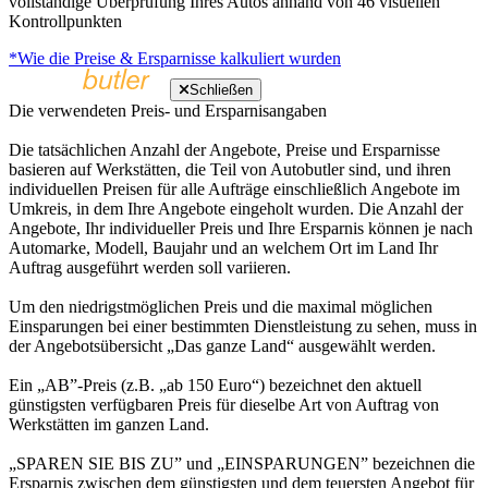
vollständige Überprüfung Ihres Autos anhand von 46 visuellen
Kontrollpunkten
*Wie die Preise & Ersparnisse kalkuliert wurden
Schließen
Die verwendeten Preis- und Ersparnisangaben
Die tatsächlichen Anzahl der Angebote, Preise und Ersparnisse
basieren auf Werkstätten, die Teil von Autobutler sind, und ihren
individuellen Preisen für alle Aufträge einschließlich Angebote im
Umkreis, in dem Ihre Angebote eingeholt wurden. Die Anzahl der
Angebote, Ihr individueller Preis und Ihre Ersparnis können je nach
Automarke, Modell, Baujahr und an welchem Ort im Land Ihr
Auftrag ausgeführt werden soll variieren.
Um den niedrigstmöglichen Preis und die maximal möglichen
Einsparungen bei einer bestimmten Dienstleistung zu sehen, muss in
der Angebotsübersicht „Das ganze Land“ ausgewählt werden.
Ein „AB”-Preis (z.B. „ab 150 Euro“) bezeichnet den aktuell
günstigsten verfügbaren Preis für dieselbe Art von Auftrag von
Werkstätten im ganzen Land.
„SPAREN SIE BIS ZU” und „EINSPARUNGEN” bezeichnen die
Ersparnis zwischen dem günstigsten und dem teuersten Angebot für