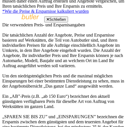
müssen daher einen Auftrag erstellen und Angebote vergleichen, um
Ihren tatsächlichen Preis und Ihre Ersparnis zu ermitteln.
*Wie die Preise & Ersparnisse kalkuliert wurden
Schließen
Die verwendeten Preis- und Ersparnisangaben
Die tatsächlichen Anzahl der Angebote, Preise und Ersparnisse
basieren auf Werkstätten, die Teil von Autobutler sind, und ihren
individuellen Preisen für alle Aufträge einschließlich Angebote im
Umkreis, in dem Ihre Angebote eingeholt wurden. Die Anzahl der
Angebote, Ihr individueller Preis und Ihre Ersparnis können je nach
Automarke, Modell, Baujahr und an welchem Ort im Land Ihr
Auftrag ausgeführt werden soll variieren.
Um den niedrigstmöglichen Preis und die maximal möglichen
Einsparungen bei einer bestimmten Dienstleistung zu sehen, muss in
der Angebotsübersicht „Das ganze Land“ ausgewählt werden.
Ein „AB”-Preis (z.B. „ab 150 Euro“) bezeichnet den aktuell
günstigsten verfügbaren Preis für dieselbe Art von Auftrag von
Werkstätten im ganzen Land.
„SPAREN SIE BIS ZU” und „EINSPARUNGEN” bezeichnen die
Ersparnis zwischen dem günstigsten und dem teuersten Angebot für
eine bestimmte Dienstleistung, bei der mindestens 25 % der Kunden