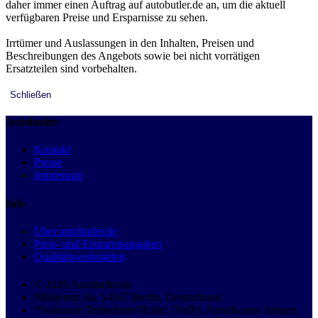
daher immer einen Auftrag auf autobutler.de an, um die aktuell
verfügbaren Preise und Ersparnisse zu sehen.
Irrtümer und Auslassungen in den Inhalten, Preisen und
Beschreibungen des Angebots sowie bei nicht vorrätigen
Ersatzteilen sind vorbehalten.
Schließen
Autobutler
Kontakt
Presse
Impressum
Info
Über autobutler.de
Preis- und Ersparnisangaben
Qualitätswerkstätten
© 2026 Autobutler.de
Mühlenstr. 8a, 14167 Berlin, Deutschland
*Nationale Teilnehmer-Rufnr. (VoIP), Anrufkosten hängen