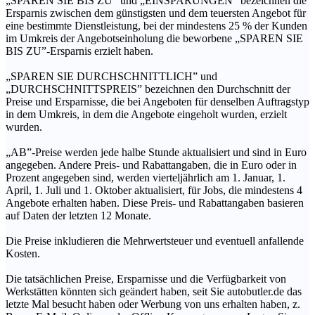
„SPAREN SIE BIS ZU” und „EINSPARUNGEN” bezeichnen die
Ersparnis zwischen dem günstigsten und dem teuersten Angebot für
eine bestimmte Dienstleistung, bei der mindestens 25 % der Kunden
im Umkreis der Angebotseinholung die beworbene „SPAREN SIE
BIS ZU”-Ersparnis erzielt haben.
„SPAREN SIE DURCHSCHNITTLICH” und
„DURCHSCHNITTSPREIS” bezeichnen den Durchschnitt der
Preise und Ersparnisse, die bei Angeboten für denselben Auftragstyp
in dem Umkreis, in dem die Angebote eingeholt wurden, erzielt
wurden.
„AB”-Preise werden jede halbe Stunde aktualisiert und sind in Euro
angegeben. Andere Preis- und Rabattangaben, die in Euro oder in
Prozent angegeben sind, werden vierteljährlich am 1. Januar, 1.
April, 1. Juli und 1. Oktober aktualisiert, für Jobs, die mindestens 4
Angebote erhalten haben. Diese Preis- und Rabattangaben basieren
auf Daten der letzten 12 Monate.
Die Preise inkludieren die Mehrwertsteuer und eventuell anfallende
Kosten.
Die tatsächlichen Preise, Ersparnisse und die Verfügbarkeit von
Werkstätten könnten sich geändert haben, seit Sie autobutler.de das
letzte Mal besucht haben oder Werbung von uns erhalten haben, z.