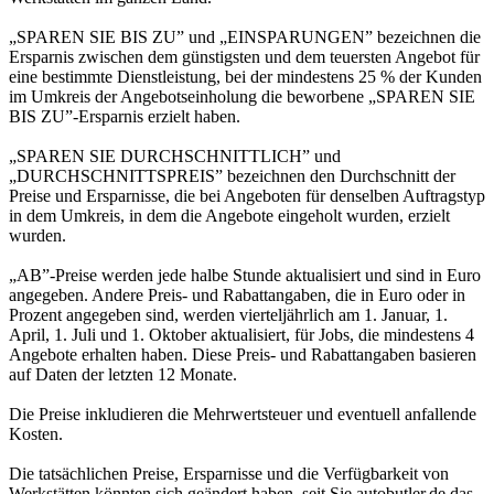
„SPAREN SIE BIS ZU” und „EINSPARUNGEN” bezeichnen die
Ersparnis zwischen dem günstigsten und dem teuersten Angebot für
eine bestimmte Dienstleistung, bei der mindestens 25 % der Kunden
im Umkreis der Angebotseinholung die beworbene „SPAREN SIE
BIS ZU”-Ersparnis erzielt haben.
„SPAREN SIE DURCHSCHNITTLICH” und
„DURCHSCHNITTSPREIS” bezeichnen den Durchschnitt der
Preise und Ersparnisse, die bei Angeboten für denselben Auftragstyp
in dem Umkreis, in dem die Angebote eingeholt wurden, erzielt
wurden.
„AB”-Preise werden jede halbe Stunde aktualisiert und sind in Euro
angegeben. Andere Preis- und Rabattangaben, die in Euro oder in
Prozent angegeben sind, werden vierteljährlich am 1. Januar, 1.
April, 1. Juli und 1. Oktober aktualisiert, für Jobs, die mindestens 4
Angebote erhalten haben. Diese Preis- und Rabattangaben basieren
auf Daten der letzten 12 Monate.
Die Preise inkludieren die Mehrwertsteuer und eventuell anfallende
Kosten.
Die tatsächlichen Preise, Ersparnisse und die Verfügbarkeit von
Werkstätten könnten sich geändert haben, seit Sie autobutler.de das