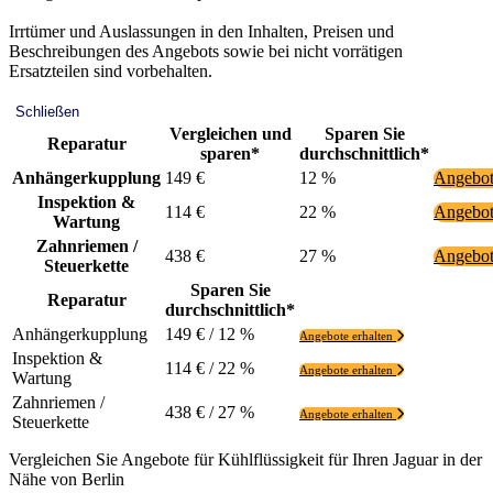
Irrtümer und Auslassungen in den Inhalten, Preisen und
Beschreibungen des Angebots sowie bei nicht vorrätigen
Ersatzteilen sind vorbehalten.
Schließen
Vergleichen und
Sparen Sie
Reparatur
sparen*
durchschnittlich*
Anhängerkupplung
149 €
12 %
Angebot
Inspektion &
114 €
22 %
Angebot
Wartung
Zahnriemen /
438 €
27 %
Angebot
Steuerkette
Sparen Sie
Reparatur
durchschnittlich*
Anhängerkupplung
149 € / 12 %
Angebote erhalten
Inspektion &
114 € / 22 %
Angebote erhalten
Wartung
Zahnriemen /
438 € / 27 %
Angebote erhalten
Steuerkette
Vergleichen Sie Angebote für Kühlflüssigkeit für Ihren Jaguar in der
Nähe von Berlin