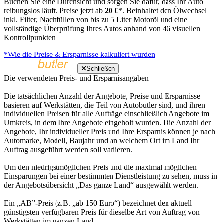
Buchen Sie eine Durchsicht und sorgen Sie dafür, dass Ihr Auto
reibungslos läuft. Preise jetzt ab
20 €
*. Beinhaltet den Ölwechsel
inkl. Filter, Nachfüllen von bis zu 5 Liter Motoröl und eine
vollständige Überprüfung Ihres Autos anhand von 46 visuellen
Kontrollpunkten
*Wie die Preise & Ersparnisse kalkuliert wurden
Schließen
Die verwendeten Preis- und Ersparnisangaben
Die tatsächlichen Anzahl der Angebote, Preise und Ersparnisse
basieren auf Werkstätten, die Teil von Autobutler sind, und ihren
individuellen Preisen für alle Aufträge einschließlich Angebote im
Umkreis, in dem Ihre Angebote eingeholt wurden. Die Anzahl der
Angebote, Ihr individueller Preis und Ihre Ersparnis können je nach
Automarke, Modell, Baujahr und an welchem Ort im Land Ihr
Auftrag ausgeführt werden soll variieren.
Um den niedrigstmöglichen Preis und die maximal möglichen
Einsparungen bei einer bestimmten Dienstleistung zu sehen, muss in
der Angebotsübersicht „Das ganze Land“ ausgewählt werden.
Ein „AB”-Preis (z.B. „ab 150 Euro“) bezeichnet den aktuell
günstigsten verfügbaren Preis für dieselbe Art von Auftrag von
Werkstätten im ganzen Land.