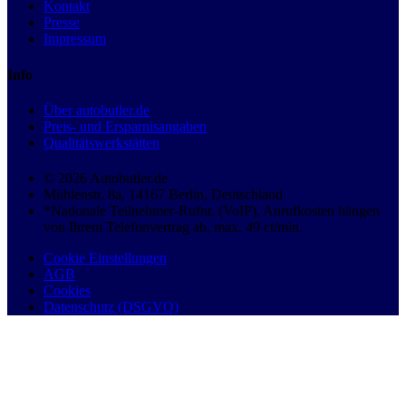
Kontakt
Presse
Impressum
Info
Über autobutler.de
Preis- und Ersparnisangaben
Qualitätswerkstätten
© 2026 Autobutler.de
Mühlenstr. 8a, 14167 Berlin, Deutschland
*Nationale Teilnehmer-Rufnr. (VoIP), Anrufkosten hängen
von Ihrem Telefonvertrag ab, max. 49 ct/min.
Cookie Einstellungen
AGB
Cookies
Datenschutz (DSGVO)