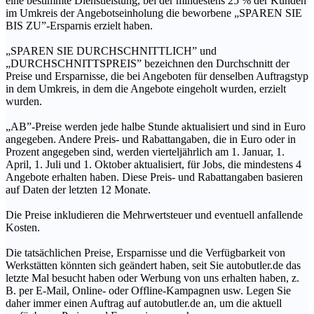
eine bestimmte Dienstleistung, bei der mindestens 25 % der Kunden
im Umkreis der Angebotseinholung die beworbene „SPAREN SIE
BIS ZU”-Ersparnis erzielt haben.
„SPAREN SIE DURCHSCHNITTLICH” und
„DURCHSCHNITTSPREIS” bezeichnen den Durchschnitt der
Preise und Ersparnisse, die bei Angeboten für denselben Auftragstyp
in dem Umkreis, in dem die Angebote eingeholt wurden, erzielt
wurden.
„AB”-Preise werden jede halbe Stunde aktualisiert und sind in Euro
angegeben. Andere Preis- und Rabattangaben, die in Euro oder in
Prozent angegeben sind, werden vierteljährlich am 1. Januar, 1.
April, 1. Juli und 1. Oktober aktualisiert, für Jobs, die mindestens 4
Angebote erhalten haben. Diese Preis- und Rabattangaben basieren
auf Daten der letzten 12 Monate.
Die Preise inkludieren die Mehrwertsteuer und eventuell anfallende
Kosten.
Die tatsächlichen Preise, Ersparnisse und die Verfügbarkeit von
Werkstätten könnten sich geändert haben, seit Sie autobutler.de das
letzte Mal besucht haben oder Werbung von uns erhalten haben, z.
B. per E-Mail, Online- oder Offline-Kampagnen usw. Legen Sie
daher immer einen Auftrag auf autobutler.de an, um die aktuell