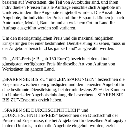
basieren auf Werkstätten, die Teil von Autobutler sind, und ihren
individuellen Preisen für alle Aufträge einschließlich Angebote im
Umkreis, in dem Ihre Angebote eingeholt wurden. Die Anzahl der
Angebote, Ihr individueller Preis und Ihre Ersparnis können je nach
Automarke, Modell, Baujahr und an welchem Ort im Land Ihr
Auftrag ausgeführt werden soll variieren.
Um den niedrigstmöglichen Preis und die maximal möglichen
Einsparungen bei einer bestimmten Dienstleistung zu sehen, muss in
der Angebotsübersicht „Das ganze Land“ ausgewählt werden.
Ein „AB”-Preis (z.B. „ab 150 Euro“) bezeichnet den aktuell
günstigsten verfügbaren Preis für dieselbe Art von Auftrag von
Werkstätten im ganzen Land.
„SPAREN SIE BIS ZU” und „EINSPARUNGEN” bezeichnen die
Ersparnis zwischen dem günstigsten und dem teuersten Angebot für
eine bestimmte Dienstleistung, bei der mindestens 25 % der Kunden
im Umkreis der Angebotseinholung die beworbene „SPAREN SIE
BIS ZU”-Ersparnis erzielt haben.
„SPAREN SIE DURCHSCHNITTLICH” und
„DURCHSCHNITTSPREIS” bezeichnen den Durchschnitt der
Preise und Ersparnisse, die bei Angeboten für denselben Auftragstyp
in dem Umkreis, in dem die Angebote eingeholt wurden, erzielt