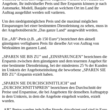
Angebote, Ihr individueller Preis und Ihre Ersparnis können je nach
Automarke, Modell, Baujahr und an welchem Ort im Land Ihr
Auftrag ausgeführt werden soll variieren.
Um den niedrigstmöglichen Preis und die maximal möglichen
Einsparungen bei einer bestimmten Dienstleistung zu sehen, muss in
der Angebotsübersicht „Das ganze Land“ ausgewählt werden.
Ein „AB”-Preis (z.B. „ab 150 Euro“) bezeichnet den aktuell
günstigsten verfügbaren Preis für dieselbe Art von Auftrag von
Werkstätten im ganzen Land.
„SPAREN SIE BIS ZU” und „EINSPARUNGEN” bezeichnen die
Ersparnis zwischen dem günstigsten und dem teuersten Angebot für
eine bestimmte Dienstleistung, bei der mindestens 25 % der Kunden
im Umkreis der Angebotseinholung die beworbene „SPAREN SIE
BIS ZU”-Ersparnis erzielt haben.
„SPAREN SIE DURCHSCHNITTLICH” und
„DURCHSCHNITTSPREIS” bezeichnen den Durchschnitt der
Preise und Ersparnisse, die bei Angeboten für denselben Auftragstyp
in dem Umkreis, in dem die Angebote eingeholt wurden, erzielt
wurden.
„AB”-Preise werden jede halbe Stunde aktualisiert und sind in Euro