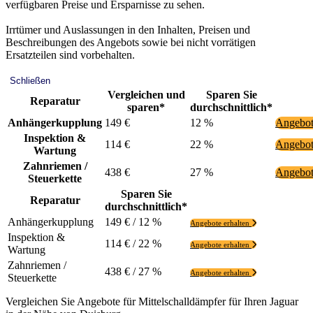
verfügbaren Preise und Ersparnisse zu sehen.
Irrtümer und Auslassungen in den Inhalten, Preisen und
Beschreibungen des Angebots sowie bei nicht vorrätigen
Ersatzteilen sind vorbehalten.
Schließen
Vergleichen und
Sparen Sie
Reparatur
sparen*
durchschnittlich*
Anhängerkupplung
149 €
12 %
Angebot
Inspektion &
114 €
22 %
Angebot
Wartung
Zahnriemen /
438 €
27 %
Angebot
Steuerkette
Sparen Sie
Reparatur
durchschnittlich*
Anhängerkupplung
149 € / 12 %
Angebote erhalten
Inspektion &
114 € / 22 %
Angebote erhalten
Wartung
Zahnriemen /
438 € / 27 %
Angebote erhalten
Steuerkette
Vergleichen Sie Angebote für Mittelschalldämpfer für Ihren Jaguar