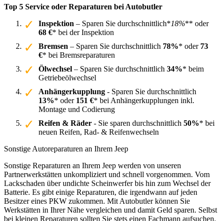
Top 5 Service oder Reparaturen bei Autobutler
Inspektion
– Sparen Sie durchschnittlich*
18%
** oder
68 €
* bei der Inspektion
Bremsen
– Sparen Sie durchschnittlich
78%
* oder
73
€
* bei Bremsreparaturen
Ölwechsel
– Sparen Sie durchschnittlich
34%
* beim
Getriebeölwechsel
Anhängerkupplung
- Sparen Sie durchschnittlich
13%
* oder
151 €
* bei Anhängerkupplungen inkl.
Montage und Codierung
Reifen & Räder
- Sie sparen durchschnittlich
50%
* bei
neuen Reifen, Rad- & Reifenwechseln
Sonstige Autoreparaturen an Ihrem Jeep
Sonstige Reparaturen an Ihrem Jeep werden von unseren
Partnerwerkstätten unkompliziert und schnell vorgenommen. Vom
Lackschaden über undichte Scheinwerfer bis hin zum Wechsel der
Batterie. Es gibt einige Reparaturen, die irgendwann auf jeden
Besitzer eines PKW zukommen. Mit Autobutler können Sie
Werkstätten in Ihrer Nähe vergleichen und damit Geld sparen. Selbst
bei kleinen Reparaturen sollten Sie stets einen Fachmann aufsuchen.