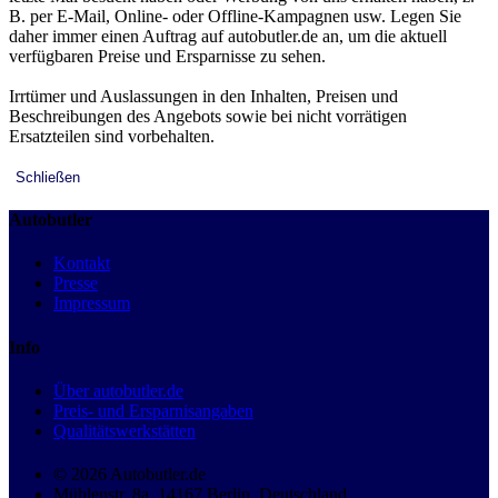
B. per E-Mail, Online- oder Offline-Kampagnen usw. Legen Sie
daher immer einen Auftrag auf autobutler.de an, um die aktuell
verfügbaren Preise und Ersparnisse zu sehen.
Irrtümer und Auslassungen in den Inhalten, Preisen und
Beschreibungen des Angebots sowie bei nicht vorrätigen
Ersatzteilen sind vorbehalten.
Schließen
Autobutler
Kontakt
Presse
Impressum
Info
Über autobutler.de
Preis- und Ersparnisangaben
Qualitätswerkstätten
© 2026 Autobutler.de
Mühlenstr. 8a, 14167 Berlin, Deutschland