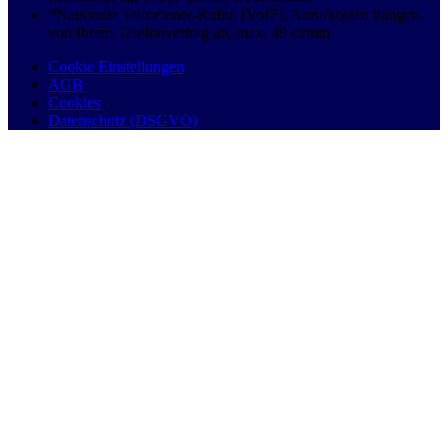
*Nationale Teilnehmer-Rufnr. (VoIP), Anrufkosten hängen
von Ihrem Telefonvertrag ab, max. 49 ct/min.
Cookie Einstellungen
AGB
Cookies
Datenschutz (DSGVO)