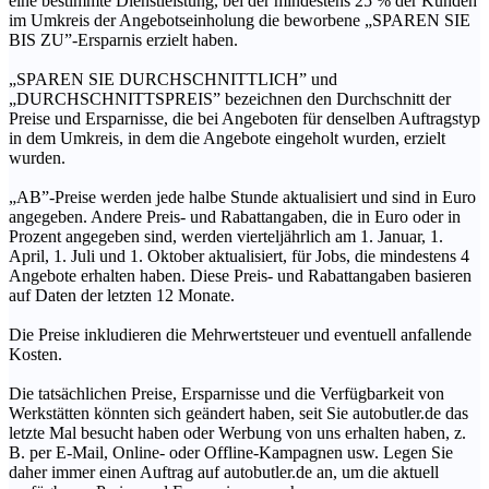
eine bestimmte Dienstleistung, bei der mindestens 25 % der Kunden
im Umkreis der Angebotseinholung die beworbene „SPAREN SIE
BIS ZU”-Ersparnis erzielt haben.
„SPAREN SIE DURCHSCHNITTLICH” und
„DURCHSCHNITTSPREIS” bezeichnen den Durchschnitt der
Preise und Ersparnisse, die bei Angeboten für denselben Auftragstyp
in dem Umkreis, in dem die Angebote eingeholt wurden, erzielt
wurden.
„AB”-Preise werden jede halbe Stunde aktualisiert und sind in Euro
angegeben. Andere Preis- und Rabattangaben, die in Euro oder in
Prozent angegeben sind, werden vierteljährlich am 1. Januar, 1.
April, 1. Juli und 1. Oktober aktualisiert, für Jobs, die mindestens 4
Angebote erhalten haben. Diese Preis- und Rabattangaben basieren
auf Daten der letzten 12 Monate.
Die Preise inkludieren die Mehrwertsteuer und eventuell anfallende
Kosten.
Die tatsächlichen Preise, Ersparnisse und die Verfügbarkeit von
Werkstätten könnten sich geändert haben, seit Sie autobutler.de das
letzte Mal besucht haben oder Werbung von uns erhalten haben, z.
B. per E-Mail, Online- oder Offline-Kampagnen usw. Legen Sie
daher immer einen Auftrag auf autobutler.de an, um die aktuell