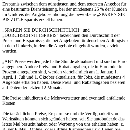
Ersparnis zwischen dem günstigsten und dem teuersten Angebot für
eine bestimmte Dienstleistung, bei der mindestens 25 % der Kunden
im Umkreis der Angebotseinholung die beworbene „SPAREN SIE
BIS ZU”-Ersparnis erzielt haben.
„SPAREN SIE DURCHSCHNITTLICH” und
„DURCHSCHNITTSPREIS” bezeichnen den Durchschnitt der
Preise und Ersparnisse, die bei Angeboten für denselben Auftragstyp
in dem Umkreis, in dem die Angebote eingeholt wurden, erzielt
wurden.
„AB”-Preise werden jede halbe Stunde aktualisiert und sind in Euro
angegeben. Andere Preis- und Rabattangaben, die in Euro oder in
Prozent angegeben sind, werden vierteljährlich am 1. Januar, 1.
April, 1. Juli und 1. Oktober aktualisiert, für Jobs, die mindestens 4
Angebote erhalten haben. Diese Preis- und Rabattangaben basieren
auf Daten der letzten 12 Monate.
Die Preise inkludieren die Mehrwertsteuer und eventuell anfallende
Kosten.
Die tatsächlichen Preise, Ersparnisse und die Verfügbarkeit von
Werkstätten könnten sich geändert haben, seit Sie autobutler.de das
letzte Mal besucht haben oder Werbung von uns erhalten haben, z.
B. per E-Mail, Online- oder Offline-Kampagnen usw. Legen Sie