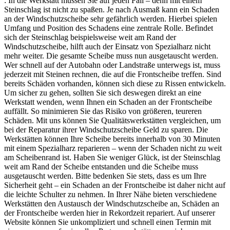
: In die Werkstatt müssen Sie auf jeden Fall – denn mit einem
Steinschlag ist nicht zu spaßen. Je nach Ausmaß kann ein Schaden
an der Windschutzscheibe sehr gefährlich werden. Hierbei spielen
Umfang und Position des Schadens eine zentrale Rolle. Befindet
sich der Steinschlag beispielsweise weit am Rand der
Windschutzscheibe, hilft auch der Einsatz von Spezialharz nicht
mehr weiter. Die gesamte Scheibe muss nun ausgetauscht werden.
Wer schnell auf der Autobahn oder Landstraße unterwegs ist, muss
jederzeit mit Steinen rechnen, die auf die Frontscheibe treffen. Sind
bereits Schäden vorhanden, können sich diese zu Rissen entwickeln.
Um sicher zu gehen, sollten Sie sich deswegen direkt an eine
Werkstatt wenden, wenn Ihnen ein Schaden an der Frontscheibe
auffällt. So minimieren Sie das Risiko von größeren, teureren
Schäden. Mit uns können Sie Qualitätswerkstätten vergleichen, um
bei der Reparatur ihrer Windschutzscheibe Geld zu sparen. Die
Werkstätten können Ihre Scheibe bereits innerhalb von 30 Minuten
mit einem Spezialharz reparieren – wenn der Schaden nicht zu weit
am Scheibenrand ist. Haben Sie weniger Glück, ist der Steinschlag
weit am Rand der Scheibe entstanden und die Scheibe muss
ausgetauscht werden. Bitte bedenken Sie stets, dass es um Ihre
Sicherheit geht – ein Schaden an der Frontscheibe ist daher nicht auf
die leichte Schulter zu nehmen. In Ihrer Nähe bieten verschiedene
Werkstätten den Austausch der Windschutzscheibe an, Schäden an
der Frontscheibe werden hier in Rekordzeit repariert. Auf unserer
Website können Sie unkompliziert und schnell einen Termin mit