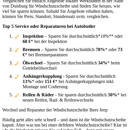
Vergleichen Sie einfach Angebote lokaler Werkstätten in der Nähe
von Duisburg für Windschutzscheibe und finden Sie heraus, wie
viel Sie sparen können. Sobald Sie Angebote erhalten haben,
können Sie Preis, Standort, Stundensatz uvm. vergleichen.
Top 5 Service oder Reparaturen bei Autobutler
Inspektion
– Sparen Sie durchschnittlich*
18%
** oder
68 €
* bei der Inspektion
Bremsen
– Sparen Sie durchschnittlich
78%
* oder
73
€
* bei Bremsreparaturen
Ölwechsel
– Sparen Sie durchschnittlich
34%
* beim
Getriebeölwechsel
Anhängerkupplung
- Sparen Sie durchschnittlich
13%
* oder
151 €
* bei Anhängerkupplungen inkl.
Montage und Codierung
Reifen & Räder
- Sie sparen durchschnittlich
50%
* bei
neuen Reifen, Rad- & Reifenwechseln
Wechsel und Reparatur der Windschutzscheibe Ihres Jeep
Häufig geht alles sehr schnell – und dann ist die Windschutzscheibe
kaputt. Aber was tun bei einer defekten Windschutzscheibe? Klar ist