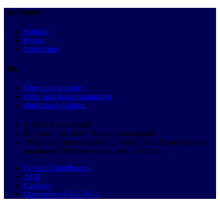
Autobutler
Kontakt
Presse
Impressum
Info
Über autobutler.de
Preis- und Ersparnisangaben
Qualitätswerkstätten
© 2026 Autobutler.de
Mühlenstr. 8a, 14167 Berlin, Deutschland
*Nationale Teilnehmer-Rufnr. (VoIP), Anrufkosten hängen
von Ihrem Telefonvertrag ab, max. 49 ct/min.
Cookie Einstellungen
AGB
Cookies
Datenschutz (DSGVO)