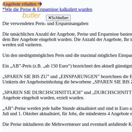
Angebote erhalten
*Wie die Preise & Ersparnisse kalkuliert wurden
Schließen
Die verwendeten Preis- und Ersparnisangaben
Die tatsächlichen Anzahl der Angebote, Preise und Ersparnisse basiere
dem Ihre Angebote eingeholt wurden. Die Anzahl der Angebote, Ihr i
werden soll variieren.
Um den niedrigstmöglichen Preis und die maximal möglichen Einspar
Ein „AB”-Preis (z.B. „ab 150 Euro“) bezeichnet den aktuell günstigs
„SPAREN SIE BIS ZU” und „EINSPARUNGEN” bezeichnen die Ersparni
Umkreis der Angebotseinholung die beworbene „SPAREN SIE BIS ZU
„SPAREN SIE DURCHSCHNITTLICH” und „DURCHSCHNITTSPREIS” bezei
Angebote eingeholt wurden, erzielt wurden.
„AB”-Preise werden jede halbe Stunde aktualisiert und sind in Euro a
Juli und 1. Oktober aktualisiert, für Jobs, die mindestens 4 Angebote
Die Preise inkludieren die Mehrwertsteuer und eventuell anfallende K