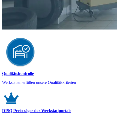
Qualitätskontrolle
Werkstätten erfüllen unsere Qualitätskriterien
DISQ Preisträger der Werkstattportale