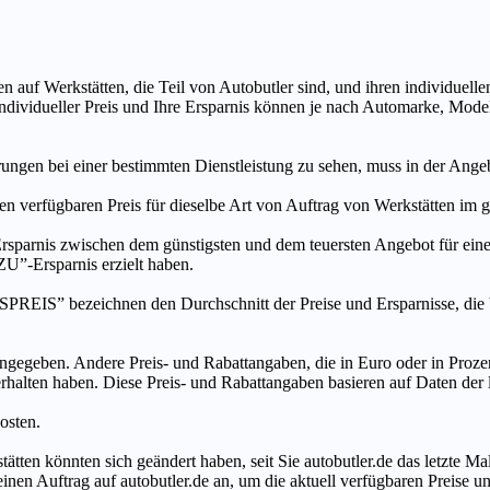
n auf Werkstätten, die Teil von Autobutler sind, und ihren individuelle
ndividueller Preis und Ihre Ersparnis können je nach Automarke, Mode
ungen bei einer bestimmten Dienstleistung zu sehen, muss in der Ang
ten verfügbaren Preis für dieselbe Art von Auftrag von Werkstätten im
s zwischen dem günstigsten und dem teuersten Angebot für eine be
”-Ersparnis erzielt haben.
chnen den Durchschnitt der Preise und Ersparnisse, die bei An
ngegeben. Andere Preis- und Rabattangaben, die in Euro oder in Prozent
 erhalten haben. Diese Preis- und Rabattangaben basieren auf Daten der
osten.
tätten könnten sich geändert haben, seit Sie autobutler.de das letzte 
en Auftrag auf autobutler.de an, um die aktuell verfügbaren Preise un