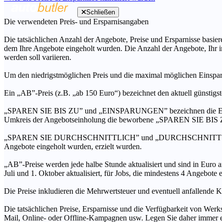
Schließen
Die verwendeten Preis- und Ersparnisangaben
Die tatsächlichen Anzahl der Angebote, Preise und Ersparnisse basiere
dem Ihre Angebote eingeholt wurden. Die Anzahl der Angebote, Ihr i
werden soll variieren.
Um den niedrigstmöglichen Preis und die maximal möglichen Einspar
Ein „AB”-Preis (z.B. „ab 150 Euro“) bezeichnet den aktuell günstigs
„SPAREN SIE BIS ZU” und „EINSPARUNGEN” bezeichnen die Ersparni
Umkreis der Angebotseinholung die beworbene „SPAREN SIE BIS ZU
„SPAREN SIE DURCHSCHNITTLICH” und „DURCHSCHNITTSPREIS” bezei
Angebote eingeholt wurden, erzielt wurden.
„AB”-Preise werden jede halbe Stunde aktualisiert und sind in Euro a
Juli und 1. Oktober aktualisiert, für Jobs, die mindestens 4 Angebote
Die Preise inkludieren die Mehrwertsteuer und eventuell anfallende K
Die tatsächlichen Preise, Ersparnisse und die Verfügbarkeit von Werks
Mail, Online- oder Offline-Kampagnen usw. Legen Sie daher immer ein