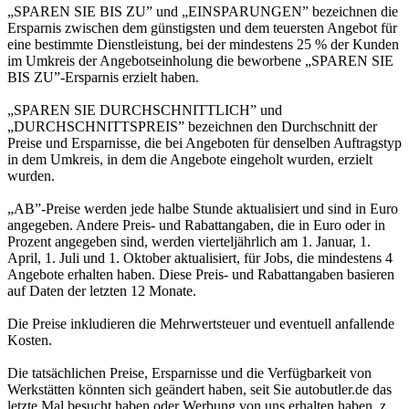
„SPAREN SIE BIS ZU” und „EINSPARUNGEN” bezeichnen die
Ersparnis zwischen dem günstigsten und dem teuersten Angebot für
eine bestimmte Dienstleistung, bei der mindestens 25 % der Kunden
im Umkreis der Angebotseinholung die beworbene „SPAREN SIE
BIS ZU”-Ersparnis erzielt haben.
„SPAREN SIE DURCHSCHNITTLICH” und
„DURCHSCHNITTSPREIS” bezeichnen den Durchschnitt der
Preise und Ersparnisse, die bei Angeboten für denselben Auftragstyp
in dem Umkreis, in dem die Angebote eingeholt wurden, erzielt
wurden.
„AB”-Preise werden jede halbe Stunde aktualisiert und sind in Euro
angegeben. Andere Preis- und Rabattangaben, die in Euro oder in
Prozent angegeben sind, werden vierteljährlich am 1. Januar, 1.
April, 1. Juli und 1. Oktober aktualisiert, für Jobs, die mindestens 4
Angebote erhalten haben. Diese Preis- und Rabattangaben basieren
auf Daten der letzten 12 Monate.
Die Preise inkludieren die Mehrwertsteuer und eventuell anfallende
Kosten.
Die tatsächlichen Preise, Ersparnisse und die Verfügbarkeit von
Werkstätten könnten sich geändert haben, seit Sie autobutler.de das
letzte Mal besucht haben oder Werbung von uns erhalten haben, z.