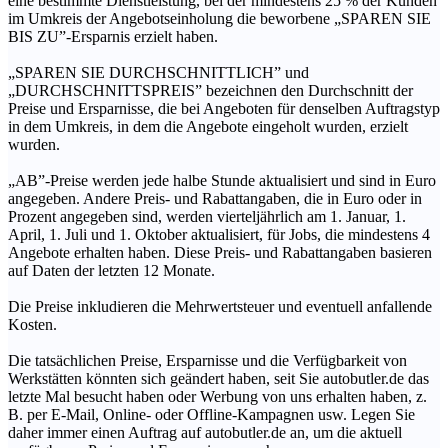
eine bestimmte Dienstleistung, bei der mindestens 25 % der Kunden
im Umkreis der Angebotseinholung die beworbene „SPAREN SIE
BIS ZU”-Ersparnis erzielt haben.
„SPAREN SIE DURCHSCHNITTLICH” und
„DURCHSCHNITTSPREIS” bezeichnen den Durchschnitt der
Preise und Ersparnisse, die bei Angeboten für denselben Auftragstyp
in dem Umkreis, in dem die Angebote eingeholt wurden, erzielt
wurden.
„AB”-Preise werden jede halbe Stunde aktualisiert und sind in Euro
angegeben. Andere Preis- und Rabattangaben, die in Euro oder in
Prozent angegeben sind, werden vierteljährlich am 1. Januar, 1.
April, 1. Juli und 1. Oktober aktualisiert, für Jobs, die mindestens 4
Angebote erhalten haben. Diese Preis- und Rabattangaben basieren
auf Daten der letzten 12 Monate.
Die Preise inkludieren die Mehrwertsteuer und eventuell anfallende
Kosten.
Die tatsächlichen Preise, Ersparnisse und die Verfügbarkeit von
Werkstätten könnten sich geändert haben, seit Sie autobutler.de das
letzte Mal besucht haben oder Werbung von uns erhalten haben, z.
B. per E-Mail, Online- oder Offline-Kampagnen usw. Legen Sie
daher immer einen Auftrag auf autobutler.de an, um die aktuell