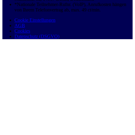
*Nationale Teilnehmer-Rufnr. (VoIP), Anrufkosten hängen
von Ihrem Telefonvertrag ab, max. 49 ct/min.
Cookie Einstellungen
AGB
Cookies
Datenschutz (DSGVO)