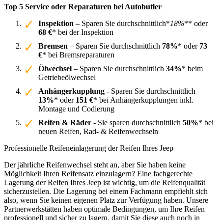
Top 5 Service oder Reparaturen bei Autobutler
Inspektion
– Sparen Sie durchschnittlich*
18%
** oder
68 €
* bei der Inspektion
Bremsen
– Sparen Sie durchschnittlich
78%
* oder
73
€
* bei Bremsreparaturen
Ölwechsel
– Sparen Sie durchschnittlich
34%
* beim
Getriebeölwechsel
Anhängerkupplung
- Sparen Sie durchschnittlich
13%
* oder
151 €
* bei Anhängerkupplungen inkl.
Montage und Codierung
Reifen & Räder
- Sie sparen durchschnittlich
50%
* bei
neuen Reifen, Rad- & Reifenwechseln
Professionelle Reifeneinlagerung der Reifen Ihres Jeep
Der jährliche Reifenwechsel steht an, aber Sie haben keine
Möglichkeit Ihren Reifensatz einzulagern? Eine fachgerechte
Lagerung der Reifen Ihres Jeep ist wichtig, um die Reifenqualität
sicherzustellen. Die Lagerung bei einem Fachmann empfiehlt sich
also, wenn Sie keinen eigenen Platz zur Verfügung haben. Unsere
Partnerwerkstätten haben optimale Bedingungen, um Ihre Reifen
professionell und sicher zu lagern, damit Sie diese auch noch in