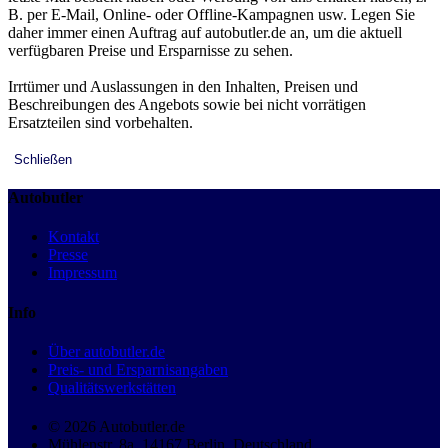
B. per E-Mail, Online- oder Offline-Kampagnen usw. Legen Sie
daher immer einen Auftrag auf autobutler.de an, um die aktuell
verfügbaren Preise und Ersparnisse zu sehen.
Irrtümer und Auslassungen in den Inhalten, Preisen und
Beschreibungen des Angebots sowie bei nicht vorrätigen
Ersatzteilen sind vorbehalten.
Schließen
Autobutler
Kontakt
Presse
Impressum
Info
Über autobutler.de
Preis- und Ersparnisangaben
Qualitätswerkstätten
© 2026 Autobutler.de
Mühlenstr. 8a, 14167 Berlin, Deutschland