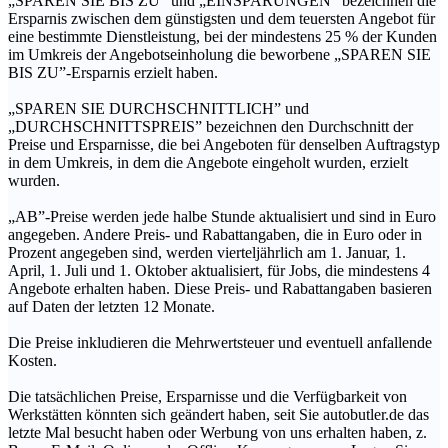
„SPAREN SIE BIS ZU” und „EINSPARUNGEN” bezeichnen die
Ersparnis zwischen dem günstigsten und dem teuersten Angebot für
eine bestimmte Dienstleistung, bei der mindestens 25 % der Kunden
im Umkreis der Angebotseinholung die beworbene „SPAREN SIE
BIS ZU”-Ersparnis erzielt haben.
„SPAREN SIE DURCHSCHNITTLICH” und
„DURCHSCHNITTSPREIS” bezeichnen den Durchschnitt der
Preise und Ersparnisse, die bei Angeboten für denselben Auftragstyp
in dem Umkreis, in dem die Angebote eingeholt wurden, erzielt
wurden.
„AB”-Preise werden jede halbe Stunde aktualisiert und sind in Euro
angegeben. Andere Preis- und Rabattangaben, die in Euro oder in
Prozent angegeben sind, werden vierteljährlich am 1. Januar, 1.
April, 1. Juli und 1. Oktober aktualisiert, für Jobs, die mindestens 4
Angebote erhalten haben. Diese Preis- und Rabattangaben basieren
auf Daten der letzten 12 Monate.
Die Preise inkludieren die Mehrwertsteuer und eventuell anfallende
Kosten.
Die tatsächlichen Preise, Ersparnisse und die Verfügbarkeit von
Werkstätten könnten sich geändert haben, seit Sie autobutler.de das
letzte Mal besucht haben oder Werbung von uns erhalten haben, z.