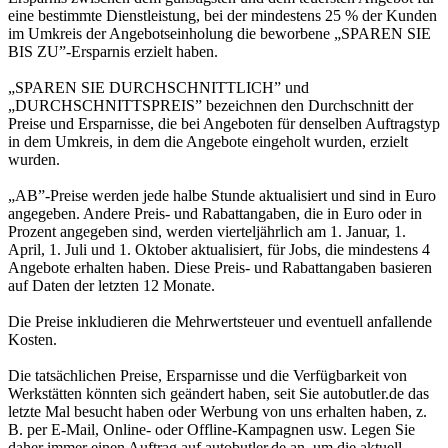
eine bestimmte Dienstleistung, bei der mindestens 25 % der Kunden
im Umkreis der Angebotseinholung die beworbene „SPAREN SIE
BIS ZU”-Ersparnis erzielt haben.
„SPAREN SIE DURCHSCHNITTLICH” und
„DURCHSCHNITTSPREIS” bezeichnen den Durchschnitt der
Preise und Ersparnisse, die bei Angeboten für denselben Auftragstyp
in dem Umkreis, in dem die Angebote eingeholt wurden, erzielt
wurden.
„AB”-Preise werden jede halbe Stunde aktualisiert und sind in Euro
angegeben. Andere Preis- und Rabattangaben, die in Euro oder in
Prozent angegeben sind, werden vierteljährlich am 1. Januar, 1.
April, 1. Juli und 1. Oktober aktualisiert, für Jobs, die mindestens 4
Angebote erhalten haben. Diese Preis- und Rabattangaben basieren
auf Daten der letzten 12 Monate.
Die Preise inkludieren die Mehrwertsteuer und eventuell anfallende
Kosten.
Die tatsächlichen Preise, Ersparnisse und die Verfügbarkeit von
Werkstätten könnten sich geändert haben, seit Sie autobutler.de das
letzte Mal besucht haben oder Werbung von uns erhalten haben, z.
B. per E-Mail, Online- oder Offline-Kampagnen usw. Legen Sie
daher immer einen Auftrag auf autobutler.de an, um die aktuell