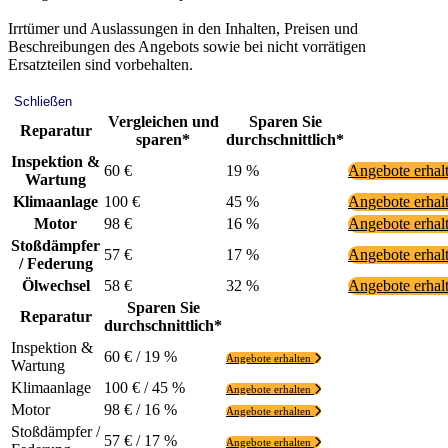
Irrtümer und Auslassungen in den Inhalten, Preisen und
Beschreibungen des Angebots sowie bei nicht vorrätigen
Ersatzteilen sind vorbehalten.
Schließen
Vergleichen und
Sparen Sie
Reparatur
sparen*
durchschnittlich*
Inspektion &
60 €
19 %
Angebote erhal
Wartung
Klimaanlage
100 €
45 %
Angebote erhal
Motor
98 €
16 %
Angebote erhal
Stoßdämpfer
57 €
17 %
Angebote erhal
/ Federung
Ölwechsel
58 €
32 %
Angebote erhal
Sparen Sie
Reparatur
durchschnittlich*
Inspektion &
60 € / 19 %
Angebote erhalten
Wartung
Klimaanlage
100 € / 45 %
Angebote erhalten
Motor
98 € / 16 %
Angebote erhalten
Stoßdämpfer /
57 € / 17 %
Angebote erhalten