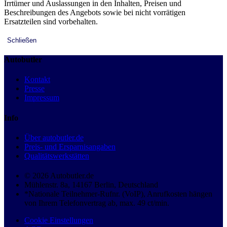
Irrtümer und Auslassungen in den Inhalten, Preisen und
Beschreibungen des Angebots sowie bei nicht vorrätigen
Ersatzteilen sind vorbehalten.
Schließen
Autobutler
Kontakt
Presse
Impressum
Info
Über autobutler.de
Preis- und Ersparnisangaben
Qualitätswerkstätten
© 2026 Autobutler.de
Mühlenstr. 8a, 14167 Berlin, Deutschland
*Nationale Teilnehmer-Rufnr. (VoIP), Anrufkosten hängen
von Ihrem Telefonvertrag ab, max. 49 ct/min.
Cookie Einstellungen