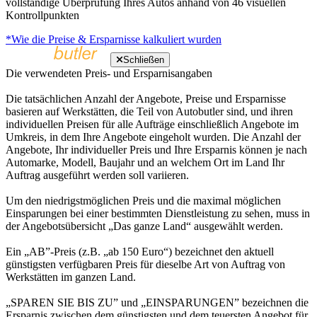
vollständige Überprüfung Ihres Autos anhand von 46 visuellen
Kontrollpunkten
*Wie die Preise & Ersparnisse kalkuliert wurden
Schließen
Die verwendeten Preis- und Ersparnisangaben
Die tatsächlichen Anzahl der Angebote, Preise und Ersparnisse
basieren auf Werkstätten, die Teil von Autobutler sind, und ihren
individuellen Preisen für alle Aufträge einschließlich Angebote im
Umkreis, in dem Ihre Angebote eingeholt wurden. Die Anzahl der
Angebote, Ihr individueller Preis und Ihre Ersparnis können je nach
Automarke, Modell, Baujahr und an welchem Ort im Land Ihr
Auftrag ausgeführt werden soll variieren.
Um den niedrigstmöglichen Preis und die maximal möglichen
Einsparungen bei einer bestimmten Dienstleistung zu sehen, muss in
der Angebotsübersicht „Das ganze Land“ ausgewählt werden.
Ein „AB”-Preis (z.B. „ab 150 Euro“) bezeichnet den aktuell
günstigsten verfügbaren Preis für dieselbe Art von Auftrag von
Werkstätten im ganzen Land.
„SPAREN SIE BIS ZU” und „EINSPARUNGEN” bezeichnen die
Ersparnis zwischen dem günstigsten und dem teuersten Angebot für