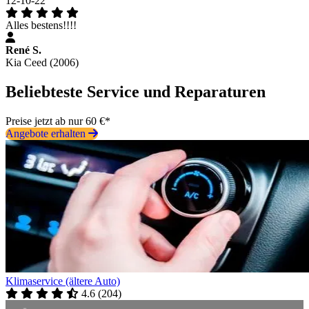
12-10-22
Alles bestens!!!!
René S.
Kia Ceed (2006)
Beliebteste Service und Reparaturen
Preise jetzt ab nur 60 €*
Angebote erhalten
Klimaservice (ältere Auto)
4.6
(
204
)