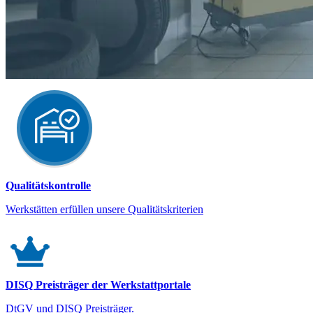
Qualitätskontrolle
Werkstätten erfüllen unsere Qualitätskriterien
DISQ Preisträger der Werkstattportale
DtGV und DISQ Preisträger.