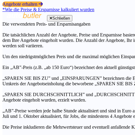
Angebote erhalten
*Wie die Preise & Ersparnisse kalkuliert wurden
Schließen
Die verwendeten Preis- und Ersparnisangaben
Die tatsächlichen Anzahl der Angebote, Preise und Ersparnisse basiere
dem Ihre Angebote eingeholt wurden. Die Anzahl der Angebote, Ihr i
werden soll variieren.
Um den niedrigstmöglichen Preis und die maximal möglichen Einspar
Ein „AB”-Preis (z.B. „ab 150 Euro“) bezeichnet den aktuell günstigs
„SPAREN SIE BIS ZU” und „EINSPARUNGEN” bezeichnen die Ersparni
Umkreis der Angebotseinholung die beworbene „SPAREN SIE BIS ZU
„SPAREN SIE DURCHSCHNITTLICH” und „DURCHSCHNITTSPREIS” bezei
Angebote eingeholt wurden, erzielt wurden.
„AB”-Preise werden jede halbe Stunde aktualisiert und sind in Euro a
Juli und 1. Oktober aktualisiert, für Jobs, die mindestens 4 Angebote
Die Preise inkludieren die Mehrwertsteuer und eventuell anfallende K