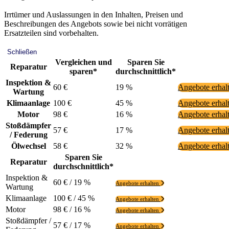
Irrtümer und Auslassungen in den Inhalten, Preisen und
Beschreibungen des Angebots sowie bei nicht vorrätigen
Ersatzteilen sind vorbehalten.
Schließen
Vergleichen und
Sparen Sie
Reparatur
sparen*
durchschnittlich*
Inspektion &
60 €
19 %
Angebote erhal
Wartung
Klimaanlage
100 €
45 %
Angebote erhal
Motor
98 €
16 %
Angebote erhal
Stoßdämpfer
57 €
17 %
Angebote erhal
/ Federung
Ölwechsel
58 €
32 %
Angebote erhal
Sparen Sie
Reparatur
durchschnittlich*
Inspektion &
60 € / 19 %
Angebote erhalten
Wartung
Klimaanlage
100 € / 45 %
Angebote erhalten
Motor
98 € / 16 %
Angebote erhalten
Stoßdämpfer /
57 € / 17 %
Angebote erhalten