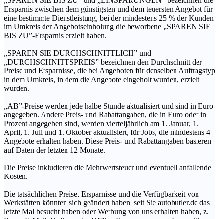
„SPAREN SIE BIS ZU” und „EINSPARUNGEN” bezeichnen die
Ersparnis zwischen dem günstigsten und dem teuersten Angebot für
eine bestimmte Dienstleistung, bei der mindestens 25 % der Kunden
im Umkreis der Angebotseinholung die beworbene „SPAREN SIE
BIS ZU”-Ersparnis erzielt haben.
„SPAREN SIE DURCHSCHNITTLICH” und
„DURCHSCHNITTSPREIS” bezeichnen den Durchschnitt der
Preise und Ersparnisse, die bei Angeboten für denselben Auftragstyp
in dem Umkreis, in dem die Angebote eingeholt wurden, erzielt
wurden.
„AB”-Preise werden jede halbe Stunde aktualisiert und sind in Euro
angegeben. Andere Preis- und Rabattangaben, die in Euro oder in
Prozent angegeben sind, werden vierteljährlich am 1. Januar, 1.
April, 1. Juli und 1. Oktober aktualisiert, für Jobs, die mindestens 4
Angebote erhalten haben. Diese Preis- und Rabattangaben basieren
auf Daten der letzten 12 Monate.
Die Preise inkludieren die Mehrwertsteuer und eventuell anfallende
Kosten.
Die tatsächlichen Preise, Ersparnisse und die Verfügbarkeit von
Werkstätten könnten sich geändert haben, seit Sie autobutler.de das
letzte Mal besucht haben oder Werbung von uns erhalten haben, z.