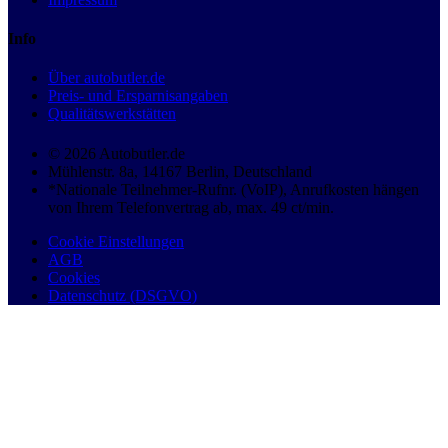
Info
Über autobutler.de
Preis- und Ersparnisangaben
Qualitätswerkstätten
© 2026 Autobutler.de
Mühlenstr. 8a, 14167 Berlin, Deutschland
*Nationale Teilnehmer-Rufnr. (VoIP), Anrufkosten hängen
von Ihrem Telefonvertrag ab, max. 49 ct/min.
Cookie Einstellungen
AGB
Cookies
Datenschutz (DSGVO)