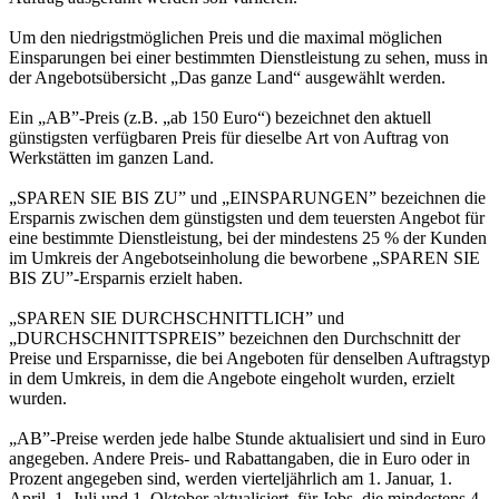
Um den niedrigstmöglichen Preis und die maximal möglichen
Einsparungen bei einer bestimmten Dienstleistung zu sehen, muss in
der Angebotsübersicht „Das ganze Land“ ausgewählt werden.
Ein „AB”-Preis (z.B. „ab 150 Euro“) bezeichnet den aktuell
günstigsten verfügbaren Preis für dieselbe Art von Auftrag von
Werkstätten im ganzen Land.
„SPAREN SIE BIS ZU” und „EINSPARUNGEN” bezeichnen die
Ersparnis zwischen dem günstigsten und dem teuersten Angebot für
eine bestimmte Dienstleistung, bei der mindestens 25 % der Kunden
im Umkreis der Angebotseinholung die beworbene „SPAREN SIE
BIS ZU”-Ersparnis erzielt haben.
„SPAREN SIE DURCHSCHNITTLICH” und
„DURCHSCHNITTSPREIS” bezeichnen den Durchschnitt der
Preise und Ersparnisse, die bei Angeboten für denselben Auftragstyp
in dem Umkreis, in dem die Angebote eingeholt wurden, erzielt
wurden.
„AB”-Preise werden jede halbe Stunde aktualisiert und sind in Euro
angegeben. Andere Preis- und Rabattangaben, die in Euro oder in
Prozent angegeben sind, werden vierteljährlich am 1. Januar, 1.
April, 1. Juli und 1. Oktober aktualisiert, für Jobs, die mindestens 4