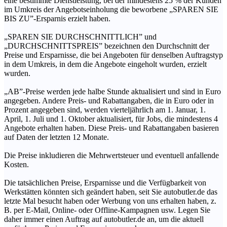
eine bestimmte Dienstleistung, bei der mindestens 25 % der Kunden
im Umkreis der Angebotseinholung die beworbene „SPAREN SIE
BIS ZU”-Ersparnis erzielt haben.
„SPAREN SIE DURCHSCHNITTLICH” und
„DURCHSCHNITTSPREIS” bezeichnen den Durchschnitt der
Preise und Ersparnisse, die bei Angeboten für denselben Auftragstyp
in dem Umkreis, in dem die Angebote eingeholt wurden, erzielt
wurden.
„AB”-Preise werden jede halbe Stunde aktualisiert und sind in Euro
angegeben. Andere Preis- und Rabattangaben, die in Euro oder in
Prozent angegeben sind, werden vierteljährlich am 1. Januar, 1.
April, 1. Juli und 1. Oktober aktualisiert, für Jobs, die mindestens 4
Angebote erhalten haben. Diese Preis- und Rabattangaben basieren
auf Daten der letzten 12 Monate.
Die Preise inkludieren die Mehrwertsteuer und eventuell anfallende
Kosten.
Die tatsächlichen Preise, Ersparnisse und die Verfügbarkeit von
Werkstätten könnten sich geändert haben, seit Sie autobutler.de das
letzte Mal besucht haben oder Werbung von uns erhalten haben, z.
B. per E-Mail, Online- oder Offline-Kampagnen usw. Legen Sie
daher immer einen Auftrag auf autobutler.de an, um die aktuell