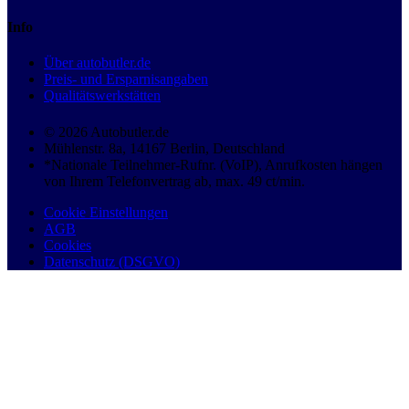
Info
Über autobutler.de
Preis- und Ersparnisangaben
Qualitätswerkstätten
© 2026 Autobutler.de
Mühlenstr. 8a, 14167 Berlin, Deutschland
*Nationale Teilnehmer-Rufnr. (VoIP), Anrufkosten hängen
von Ihrem Telefonvertrag ab, max. 49 ct/min.
Cookie Einstellungen
AGB
Cookies
Datenschutz (DSGVO)