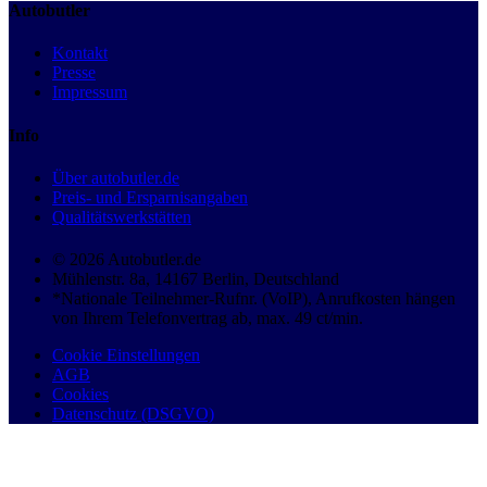
Autobutler
Kontakt
Presse
Impressum
Info
Über autobutler.de
Preis- und Ersparnisangaben
Qualitätswerkstätten
© 2026 Autobutler.de
Mühlenstr. 8a, 14167 Berlin, Deutschland
*Nationale Teilnehmer-Rufnr. (VoIP), Anrufkosten hängen
von Ihrem Telefonvertrag ab, max. 49 ct/min.
Cookie Einstellungen
AGB
Cookies
Datenschutz (DSGVO)