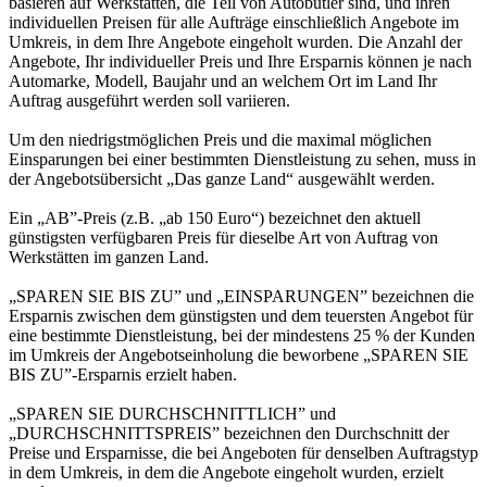
basieren auf Werkstätten, die Teil von Autobutler sind, und ihren
individuellen Preisen für alle Aufträge einschließlich Angebote im
Umkreis, in dem Ihre Angebote eingeholt wurden. Die Anzahl der
Angebote, Ihr individueller Preis und Ihre Ersparnis können je nach
Automarke, Modell, Baujahr und an welchem Ort im Land Ihr
Auftrag ausgeführt werden soll variieren.
Um den niedrigstmöglichen Preis und die maximal möglichen
Einsparungen bei einer bestimmten Dienstleistung zu sehen, muss in
der Angebotsübersicht „Das ganze Land“ ausgewählt werden.
Ein „AB”-Preis (z.B. „ab 150 Euro“) bezeichnet den aktuell
günstigsten verfügbaren Preis für dieselbe Art von Auftrag von
Werkstätten im ganzen Land.
„SPAREN SIE BIS ZU” und „EINSPARUNGEN” bezeichnen die
Ersparnis zwischen dem günstigsten und dem teuersten Angebot für
eine bestimmte Dienstleistung, bei der mindestens 25 % der Kunden
im Umkreis der Angebotseinholung die beworbene „SPAREN SIE
BIS ZU”-Ersparnis erzielt haben.
„SPAREN SIE DURCHSCHNITTLICH” und
„DURCHSCHNITTSPREIS” bezeichnen den Durchschnitt der
Preise und Ersparnisse, die bei Angeboten für denselben Auftragstyp
in dem Umkreis, in dem die Angebote eingeholt wurden, erzielt