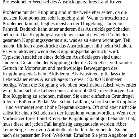
Professioneller Wechsel des Ausrücklagers Ihres Land Rover
Probleme mit der Kupplung sind mittlerweile eher selten, da die
meisten Komponenten sehr langlebig sind. Wenn es trotzdem zu
Problemen kommt, liegt es meist an der Umgebung – oder am
Fahrstil. Dadurch kann unter anderem das Ausrücklager Schaden
nehmen. Das Kupplungsausrücklager macht etwa ein Drittel des
gesamten Kupplungssystems aus, was es zu einem wichtigen Teil
macht. Einfach ausgedrückt: das Ausrücklager hilft beim Schalten.
Es wird aktiviert, wenn das Kupplungspedal gedrückt wird.
Typische Anzeichen eines defekten Ausrücklagers sind unter
anderem Geräusche der Kupplung oder des Getriebes, verbrannter
Geruch im Motorraum und merkwürdige Bewegungen des
Kupplungspedals beim Aktivieren. Als Faustregel gilt, dass die
Lebensdauer eines Ausrücklagers in etwa 150.000 Kilometer
beträgt. Wenn die Kupplung wie oben beschrieben falsch verwendet
wird, kann sich die Lebensdauer auf nur 50.000 km verkürzen. Um
Ihre Kupplung zu schonen, müssen Sie einer einfachen Grundregel
folgen : Fuß vom Pedal. Wer schnell anfährt, schont seine Kupplung
– und vermeidet somit hohe Reparaturkosten. Oft sind aber nicht Sie
selbst für einen Schaden an der Kupplung verantwortlich. Wenn der
Vorbesitzer Ihres Land Rover die Kupplung nicht gut behandelt hat,
muss diese auf jeden Fall langfristig ausgetauscht werden. Aber
keine Sorge – wir von Autobutler.de helfen Ihnen bei der Suche
nach der passenden Profi-Werkstatt. Erhalten Sie jetzt Angebote und