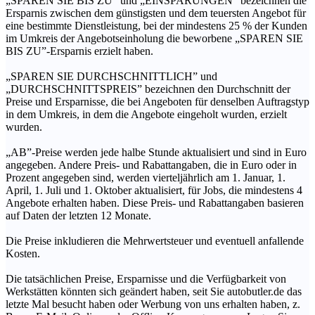
„SPAREN SIE BIS ZU” und „EINSPARUNGEN” bezeichnen die
Ersparnis zwischen dem günstigsten und dem teuersten Angebot für
eine bestimmte Dienstleistung, bei der mindestens 25 % der Kunden
im Umkreis der Angebotseinholung die beworbene „SPAREN SIE
BIS ZU”-Ersparnis erzielt haben.
„SPAREN SIE DURCHSCHNITTLICH” und
„DURCHSCHNITTSPREIS” bezeichnen den Durchschnitt der
Preise und Ersparnisse, die bei Angeboten für denselben Auftragstyp
in dem Umkreis, in dem die Angebote eingeholt wurden, erzielt
wurden.
„AB”-Preise werden jede halbe Stunde aktualisiert und sind in Euro
angegeben. Andere Preis- und Rabattangaben, die in Euro oder in
Prozent angegeben sind, werden vierteljährlich am 1. Januar, 1.
April, 1. Juli und 1. Oktober aktualisiert, für Jobs, die mindestens 4
Angebote erhalten haben. Diese Preis- und Rabattangaben basieren
auf Daten der letzten 12 Monate.
Die Preise inkludieren die Mehrwertsteuer und eventuell anfallende
Kosten.
Die tatsächlichen Preise, Ersparnisse und die Verfügbarkeit von
Werkstätten könnten sich geändert haben, seit Sie autobutler.de das
letzte Mal besucht haben oder Werbung von uns erhalten haben, z.