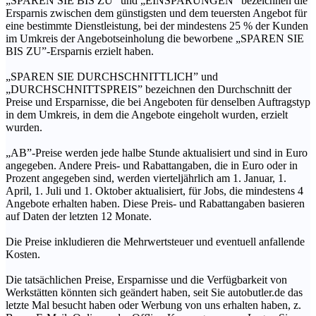
„SPAREN SIE BIS ZU” und „EINSPARUNGEN” bezeichnen die
Ersparnis zwischen dem günstigsten und dem teuersten Angebot für
eine bestimmte Dienstleistung, bei der mindestens 25 % der Kunden
im Umkreis der Angebotseinholung die beworbene „SPAREN SIE
BIS ZU”-Ersparnis erzielt haben.
„SPAREN SIE DURCHSCHNITTLICH” und
„DURCHSCHNITTSPREIS” bezeichnen den Durchschnitt der
Preise und Ersparnisse, die bei Angeboten für denselben Auftragstyp
in dem Umkreis, in dem die Angebote eingeholt wurden, erzielt
wurden.
„AB”-Preise werden jede halbe Stunde aktualisiert und sind in Euro
angegeben. Andere Preis- und Rabattangaben, die in Euro oder in
Prozent angegeben sind, werden vierteljährlich am 1. Januar, 1.
April, 1. Juli und 1. Oktober aktualisiert, für Jobs, die mindestens 4
Angebote erhalten haben. Diese Preis- und Rabattangaben basieren
auf Daten der letzten 12 Monate.
Die Preise inkludieren die Mehrwertsteuer und eventuell anfallende
Kosten.
Die tatsächlichen Preise, Ersparnisse und die Verfügbarkeit von
Werkstätten könnten sich geändert haben, seit Sie autobutler.de das
letzte Mal besucht haben oder Werbung von uns erhalten haben, z.