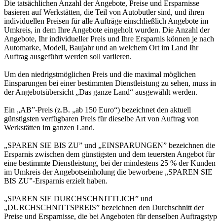
Die tatsächlichen Anzahl der Angebote, Preise und Ersparnisse
basieren auf Werkstätten, die Teil von Autobutler sind, und ihren
individuellen Preisen für alle Aufträge einschließlich Angebote im
Umkreis, in dem Ihre Angebote eingeholt wurden. Die Anzahl der
Angebote, Ihr individueller Preis und Ihre Ersparnis können je nach
Automarke, Modell, Baujahr und an welchem Ort im Land Ihr
Auftrag ausgeführt werden soll variieren.
Um den niedrigstmöglichen Preis und die maximal möglichen
Einsparungen bei einer bestimmten Dienstleistung zu sehen, muss in
der Angebotsübersicht „Das ganze Land“ ausgewählt werden.
Ein „AB”-Preis (z.B. „ab 150 Euro“) bezeichnet den aktuell
günstigsten verfügbaren Preis für dieselbe Art von Auftrag von
Werkstätten im ganzen Land.
„SPAREN SIE BIS ZU” und „EINSPARUNGEN” bezeichnen die
Ersparnis zwischen dem günstigsten und dem teuersten Angebot für
eine bestimmte Dienstleistung, bei der mindestens 25 % der Kunden
im Umkreis der Angebotseinholung die beworbene „SPAREN SIE
BIS ZU”-Ersparnis erzielt haben.
„SPAREN SIE DURCHSCHNITTLICH” und
„DURCHSCHNITTSPREIS” bezeichnen den Durchschnitt der
Preise und Ersparnisse, die bei Angeboten für denselben Auftragstyp