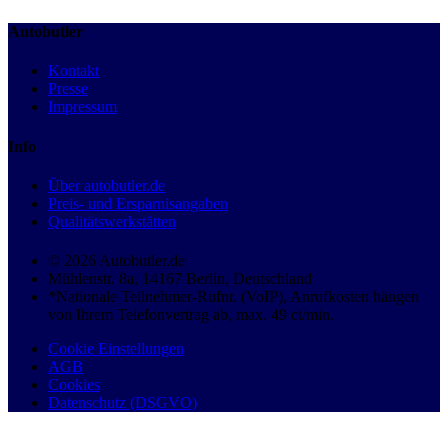
Autobutler
Kontakt
Presse
Impressum
Info
Über autobutler.de
Preis- und Ersparnisangaben
Qualitätswerkstätten
© 2026 Autobutler.de
Mühlenstr. 8a, 14167 Berlin, Deutschland
*Nationale Teilnehmer-Rufnr. (VoIP), Anrufkosten hängen
von Ihrem Telefonvertrag ab, max. 49 ct/min.
Cookie Einstellungen
AGB
Cookies
Datenschutz (DSGVO)