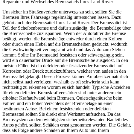
Reparatur und Wechsel des Bremssattels Ihres Land Rover
Um sicher im Straßenverkehr unterwegs zu sein, sollten Sie die
Bremsen Ihres Fahrzeugs regelmäßig untersuchen lassen. Dazu
gehört auch der Bremssattel Ihres Land Rover. Der Bremssattel ist
Teil der Scheibenbremse und dafür zuständig, die Bremsbeläge über
die Bremsscheibe zuzuspannen. Wenn der Autofahrer die Bremse
betätigt, werden die Bremsbeläge entweder durch einen Kolben
oder durch einen Hebel auf die Bremsscheiben gedrückt, wodurch
die Geschwindigkeit verlangsamt wird und das Auto zum Stehen
kommt. Sollte Ihr Bremssattel festsitzen oder schwergängig sein,
wird ein dauerhafter Druck auf die Bremsscheibe ausgelöst. In den
meisten Fällen ist ein defekter oder festsitzender Bremssattel auf
Korrosion oder Dreck zurückzuführen, welcher von außen in den
Bremssattel gelangt. Diesen Prozess können Autobesitzer natürlich
nicht selbst nachverfolgen, weshalb es oft schwierig sein kann,
rechtzeitig zu erkennen worum es sich handelt. Typische Anzeichen
für einen defekten Bremskraftverstärker sind unter anderem ein
erhöhter Kraftaufwand beim Bremsen, Quietschgeräusche beim
Fahren und ein hoher Verschleiß der Bremsbeläge an einer
bestimmten Achse. Bei einem festsitzenden oder defekten
Bremssattel sollten Sie direkt eine Werkstatt aufsuchen. Da das
Bremssystem zu dem wichtigsten sicherheitsrelevanten Bauteil des
Autos gehört, sollten Schäden ernst genommen werden. Die Gefahr,
dass als Folge andere Schäden an Ihrem Auto und Ihrem