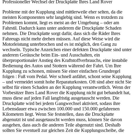
Professioneller Wechsel der Druckplatte Ihres Land Rover
Probleme mit der Kupplung sind mittlerweile eher selten, da die
meisten Komponenten sehr langlebig sind. Wenn es trotzdem zu
Problemen kommt, liegt es meist an der Umgebung – oder am
Fahrstil. Dadurch kann unter anderem die Druckplatte Schaden
nehmen. Die Druckplatte sorgt dafür, dass sich die Räder Ihres
Fahreugs nicht mehr drehen müssen. Auf diese Weise wird die
Motorleistung unterbrochen und es ist möglich, den Gang zu
wechseln. Typische Anzeichen einer defekten Druckplatte sind unter
anderem Geräusche beim Ein- und Ausschalten, ein
überproportionaler Anstieg des Kraftstoffverbrauchs, eine instabile
Bedienung des Autos und Stottern während der Fahrt. Um Ihre
Kupplung zu schonen, müssen Sie einer einfachen Grundregel
folgen : Fuß vom Pedal. Wer schnell anfährt, schont seine Kupplung
– und vermeidet somit hohe Reparaturkosten. Oft sind aber nicht Sie
selbst für einen Schaden an der Kupplung verantwortlich. Wenn der
Vorbesitzer Ihres Land Rover die Kupplung nicht gut behandelt hat,
muss diese auf jeden Fall langfristig ausgetauscht werden. Die
Druckplatte wird bei jedem Gangwechsel aktiviert, sodass ihre
Lebensdauer etwa zwischen 100.000 und 150.000 gefahrenen
Kilometern liegt. Wenn Sie feststellen, dass die Druckplatte
abgenutzt ist und ausgetauscht werden muss, können Sie davon
ausgehen, dass auch die anderen Teile abgenutzt sind. Deshalb
sollten Sie eventuell zur gleichen Zeit die Kupplungsscheibe, die