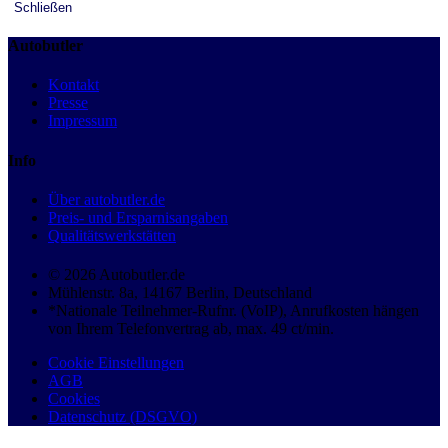
Schließen
Autobutler
Kontakt
Presse
Impressum
Info
Über autobutler.de
Preis- und Ersparnisangaben
Qualitätswerkstätten
© 2026 Autobutler.de
Mühlenstr. 8a, 14167 Berlin, Deutschland
*Nationale Teilnehmer-Rufnr. (VoIP), Anrufkosten hängen
von Ihrem Telefonvertrag ab, max. 49 ct/min.
Cookie Einstellungen
AGB
Cookies
Datenschutz (DSGVO)