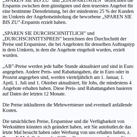
„SPAREN SIE BIS ZU” und „EINSPARUNGEN” bezeichnen die
Ersparnis zwischen dem günstigsten und dem teuersten Angebot für
eine bestimmte Dienstleistung, bei der mindestens 25 % der Kunden
im Umkreis der Angebotseinholung die beworbene „SPAREN SIE
BIS ZU”-Ersparnis erzielt haben.
„SPAREN SIE DURCHSCHNITTLICH” und
„DURCHSCHNITTSPREIS” bezeichnen den Durchschnitt der
Preise und Ersparnisse, die bei Angeboten für denselben Auftragstyp
in dem Umkreis, in dem die Angebote eingeholt wurden, erzielt
wurden.
„AB”-Preise werden jede halbe Stunde aktualisiert und sind in Euro
angegeben. Andere Preis- und Rabattangaben, die in Euro oder in
Prozent angegeben sind, werden vierteljährlich am 1. Januar, 1.
April, 1. Juli und 1. Oktober aktualisiert, für Jobs, die mindestens 4
Angebote erhalten haben. Diese Preis- und Rabattangaben basieren
auf Daten der letzten 12 Monate.
Die Preise inkludieren die Mehrwertsteuer und eventuell anfallende
Kosten.
Die tatsächlichen Preise, Ersparnisse und die Verfügbarkeit von
Werkstätten könnten sich geändert haben, seit Sie autobutler.de das
letzte Mal besucht haben oder Werbung von uns erhalten haben, z.