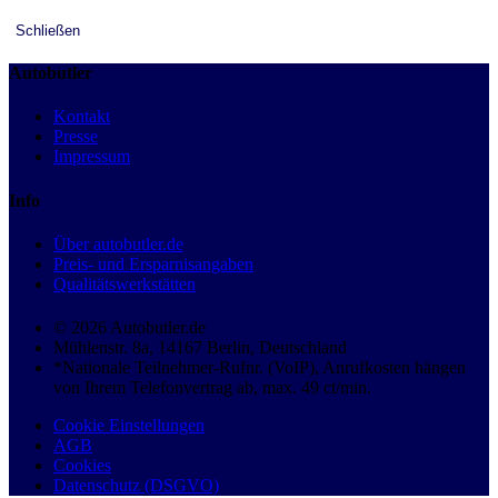
Schließen
Autobutler
Kontakt
Presse
Impressum
Info
Über autobutler.de
Preis- und Ersparnisangaben
Qualitätswerkstätten
© 2026 Autobutler.de
Mühlenstr. 8a, 14167 Berlin, Deutschland
*Nationale Teilnehmer-Rufnr. (VoIP), Anrufkosten hängen
von Ihrem Telefonvertrag ab, max. 49 ct/min.
Cookie Einstellungen
AGB
Cookies
Datenschutz (DSGVO)