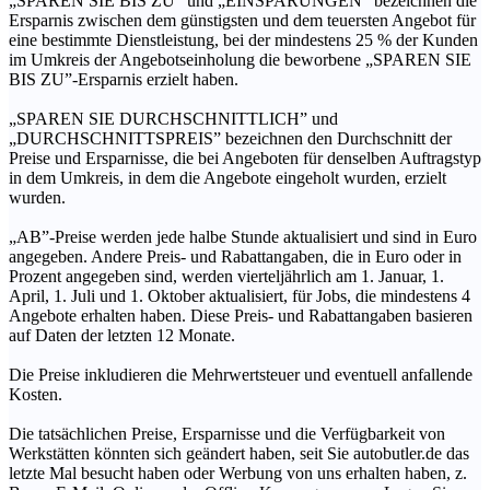
„SPAREN SIE BIS ZU” und „EINSPARUNGEN” bezeichnen die
Ersparnis zwischen dem günstigsten und dem teuersten Angebot für
eine bestimmte Dienstleistung, bei der mindestens 25 % der Kunden
im Umkreis der Angebotseinholung die beworbene „SPAREN SIE
BIS ZU”-Ersparnis erzielt haben.
„SPAREN SIE DURCHSCHNITTLICH” und
„DURCHSCHNITTSPREIS” bezeichnen den Durchschnitt der
Preise und Ersparnisse, die bei Angeboten für denselben Auftragstyp
in dem Umkreis, in dem die Angebote eingeholt wurden, erzielt
wurden.
„AB”-Preise werden jede halbe Stunde aktualisiert und sind in Euro
angegeben. Andere Preis- und Rabattangaben, die in Euro oder in
Prozent angegeben sind, werden vierteljährlich am 1. Januar, 1.
April, 1. Juli und 1. Oktober aktualisiert, für Jobs, die mindestens 4
Angebote erhalten haben. Diese Preis- und Rabattangaben basieren
auf Daten der letzten 12 Monate.
Die Preise inkludieren die Mehrwertsteuer und eventuell anfallende
Kosten.
Die tatsächlichen Preise, Ersparnisse und die Verfügbarkeit von
Werkstätten könnten sich geändert haben, seit Sie autobutler.de das
letzte Mal besucht haben oder Werbung von uns erhalten haben, z.