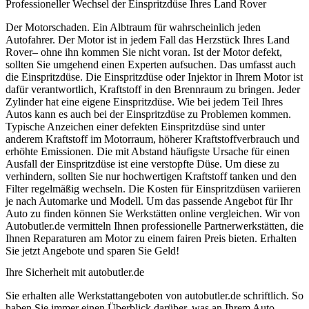
Professioneller Wechsel der Einspritzdüse Ihres Land Rover
Der Motorschaden. Ein Albtraum für wahrscheinlich jeden
Autofahrer. Der Motor ist in jedem Fall das Herzstück Ihres Land
Rover– ohne ihn kommen Sie nicht voran. Ist der Motor defekt,
sollten Sie umgehend einen Experten aufsuchen. Das umfasst auch
die Einspritzdüse. Die Einspritzdüse oder Injektor in Ihrem Motor ist
dafür verantwortlich, Kraftstoff in den Brennraum zu bringen. Jeder
Zylinder hat eine eigene Einspritzdüse. Wie bei jedem Teil Ihres
Autos kann es auch bei der Einspritzdüse zu Problemen kommen.
Typische Anzeichen einer defekten Einspritzdüse sind unter
anderem Kraftstoff im Motorraum, höherer Kraftstoffverbrauch und
erhöhte Emissionen. Die mit Abstand häufigste Ursache für einen
Ausfall der Einspritzdüse ist eine verstopfte Düse. Um diese zu
verhindern, sollten Sie nur hochwertigen Kraftstoff tanken und den
Filter regelmäßig wechseln. Die Kosten für Einspritzdüsen variieren
je nach Automarke und Modell. Um das passende Angebot für Ihr
Auto zu finden können Sie Werkstätten online vergleichen. Wir von
Autobutler.de vermitteln Ihnen professionelle Partnerwerkstätten, die
Ihnen Reparaturen am Motor zu einem fairen Preis bieten. Erhalten
Sie jetzt Angebote und sparen Sie Geld!
Ihre Sicherheit mit autobutler.de
Sie erhalten alle Werkstattangeboten von autobutler.de schriftlich. So
haben Sie immer einen Überblick darüber, was an Ihrem Auto