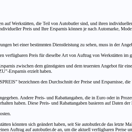
n auf Werkstätten, die Teil von Autobutler sind, und ihren individuelle
ndividueller Preis und Ihre Ersparnis können je nach Automarke, Mode
ungen bei einer bestimmten Dienstleistung zu sehen, muss in der Ang
ten verfügbaren Preis für dieselbe Art von Auftrag von Werkstätten im
s zwischen dem günstigsten und dem teuersten Angebot für eine be
”-Ersparnis erzielt haben.
chnen den Durchschnitt der Preise und Ersparnisse, die bei An
ngegeben. Andere Preis- und Rabattangaben, die in Euro oder in Prozent
 erhalten haben. Diese Preis- und Rabattangaben basieren auf Daten der
osten.
tätten könnten sich geändert haben, seit Sie autobutler.de das letzte 
en Auftrag auf autobutler.de an, um die aktuell verfügbaren Preise un