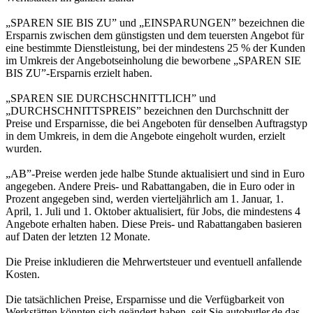
„SPAREN SIE BIS ZU” und „EINSPARUNGEN” bezeichnen die
Ersparnis zwischen dem günstigsten und dem teuersten Angebot für
eine bestimmte Dienstleistung, bei der mindestens 25 % der Kunden
im Umkreis der Angebotseinholung die beworbene „SPAREN SIE
BIS ZU”-Ersparnis erzielt haben.
„SPAREN SIE DURCHSCHNITTLICH” und
„DURCHSCHNITTSPREIS” bezeichnen den Durchschnitt der
Preise und Ersparnisse, die bei Angeboten für denselben Auftragstyp
in dem Umkreis, in dem die Angebote eingeholt wurden, erzielt
wurden.
„AB”-Preise werden jede halbe Stunde aktualisiert und sind in Euro
angegeben. Andere Preis- und Rabattangaben, die in Euro oder in
Prozent angegeben sind, werden vierteljährlich am 1. Januar, 1.
April, 1. Juli und 1. Oktober aktualisiert, für Jobs, die mindestens 4
Angebote erhalten haben. Diese Preis- und Rabattangaben basieren
auf Daten der letzten 12 Monate.
Die Preise inkludieren die Mehrwertsteuer und eventuell anfallende
Kosten.
Die tatsächlichen Preise, Ersparnisse und die Verfügbarkeit von
Werkstätten könnten sich geändert haben, seit Sie autobutler.de das