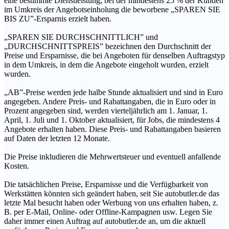
eine bestimmte Dienstleistung, bei der mindestens 25 % der Kunden
im Umkreis der Angebotseinholung die beworbene „SPAREN SIE
BIS ZU”-Ersparnis erzielt haben.
„SPAREN SIE DURCHSCHNITTLICH” und
„DURCHSCHNITTSPREIS” bezeichnen den Durchschnitt der
Preise und Ersparnisse, die bei Angeboten für denselben Auftragstyp
in dem Umkreis, in dem die Angebote eingeholt wurden, erzielt
wurden.
„AB”-Preise werden jede halbe Stunde aktualisiert und sind in Euro
angegeben. Andere Preis- und Rabattangaben, die in Euro oder in
Prozent angegeben sind, werden vierteljährlich am 1. Januar, 1.
April, 1. Juli und 1. Oktober aktualisiert, für Jobs, die mindestens 4
Angebote erhalten haben. Diese Preis- und Rabattangaben basieren
auf Daten der letzten 12 Monate.
Die Preise inkludieren die Mehrwertsteuer und eventuell anfallende
Kosten.
Die tatsächlichen Preise, Ersparnisse und die Verfügbarkeit von
Werkstätten könnten sich geändert haben, seit Sie autobutler.de das
letzte Mal besucht haben oder Werbung von uns erhalten haben, z.
B. per E-Mail, Online- oder Offline-Kampagnen usw. Legen Sie
daher immer einen Auftrag auf autobutler.de an, um die aktuell