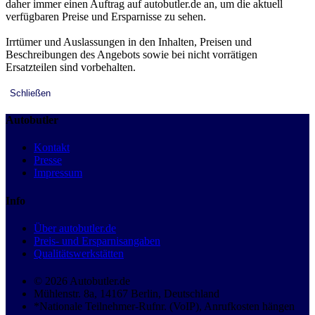
daher immer einen Auftrag auf autobutler.de an, um die aktuell
verfügbaren Preise und Ersparnisse zu sehen.
Irrtümer und Auslassungen in den Inhalten, Preisen und
Beschreibungen des Angebots sowie bei nicht vorrätigen
Ersatzteilen sind vorbehalten.
Schließen
Autobutler
Kontakt
Presse
Impressum
Info
Über autobutler.de
Preis- und Ersparnisangaben
Qualitätswerkstätten
© 2026 Autobutler.de
Mühlenstr. 8a, 14167 Berlin, Deutschland
*Nationale Teilnehmer-Rufnr. (VoIP), Anrufkosten hängen