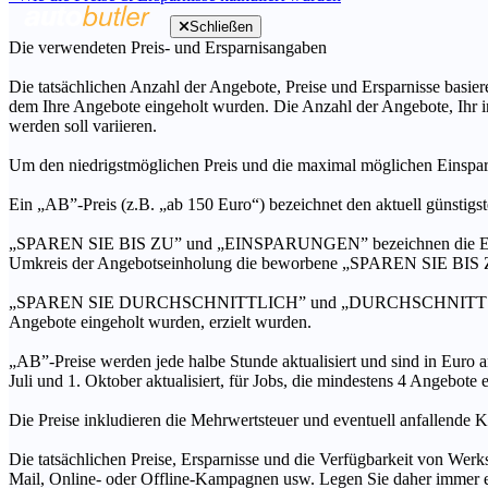
Schließen
Die verwendeten Preis- und Ersparnisangaben
Die tatsächlichen Anzahl der Angebote, Preise und Ersparnisse basiere
dem Ihre Angebote eingeholt wurden. Die Anzahl der Angebote, Ihr i
werden soll variieren.
Um den niedrigstmöglichen Preis und die maximal möglichen Einspar
Ein „AB”-Preis (z.B. „ab 150 Euro“) bezeichnet den aktuell günstigs
„SPAREN SIE BIS ZU” und „EINSPARUNGEN” bezeichnen die Ersparni
Umkreis der Angebotseinholung die beworbene „SPAREN SIE BIS ZU
„SPAREN SIE DURCHSCHNITTLICH” und „DURCHSCHNITTSPREIS” bezei
Angebote eingeholt wurden, erzielt wurden.
„AB”-Preise werden jede halbe Stunde aktualisiert und sind in Euro a
Juli und 1. Oktober aktualisiert, für Jobs, die mindestens 4 Angebote
Die Preise inkludieren die Mehrwertsteuer und eventuell anfallende K
Die tatsächlichen Preise, Ersparnisse und die Verfügbarkeit von Werks
Mail, Online- oder Offline-Kampagnen usw. Legen Sie daher immer ein