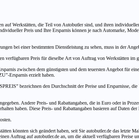
n auf Werkstätten, die Teil von Autobutler sind, und ihren individuelle
ndividueller Preis und Ihre Ersparnis können je nach Automarke, Mode
ungen bei einer bestimmten Dienstleistung zu sehen, muss in der Ang
ten verfügbaren Preis für dieselbe Art von Auftrag von Werkstätten im
s zwischen dem günstigsten und dem teuersten Angebot für eine be
”-Ersparnis erzielt haben.
chnen den Durchschnitt der Preise und Ersparnisse, die bei An
ngegeben. Andere Preis- und Rabattangaben, die in Euro oder in Prozent
 erhalten haben. Diese Preis- und Rabattangaben basieren auf Daten der
osten.
tätten könnten sich geändert haben, seit Sie autobutler.de das letzte 
en Auftrag auf autobutler.de an, um die aktuell verfügbaren Preise un