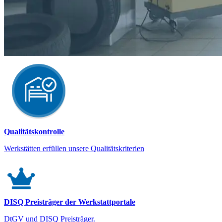
Qualitätskontrolle
Werkstätten erfüllen unsere Qualitätskriterien
DISQ Preisträger der Werkstattportale
DtGV und DISQ Preisträger.