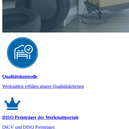
Qualitätskontrolle
Werkstätten erfüllen unsere Qualitätskriterien
DISQ Preisträger der Werkstattportale
DtGV und DISQ Preisträger.