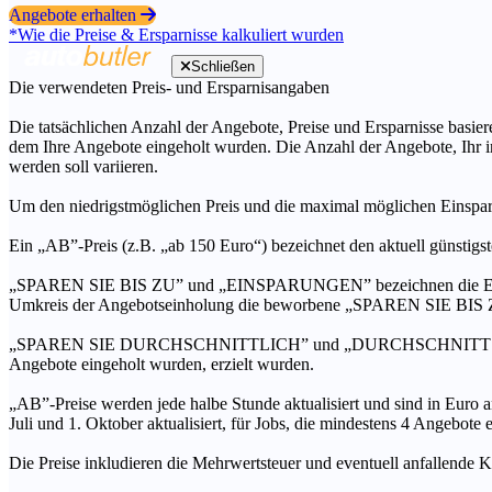
Angebote erhalten
*Wie die Preise & Ersparnisse kalkuliert wurden
Schließen
Die verwendeten Preis- und Ersparnisangaben
Die tatsächlichen Anzahl der Angebote, Preise und Ersparnisse basiere
dem Ihre Angebote eingeholt wurden. Die Anzahl der Angebote, Ihr i
werden soll variieren.
Um den niedrigstmöglichen Preis und die maximal möglichen Einspar
Ein „AB”-Preis (z.B. „ab 150 Euro“) bezeichnet den aktuell günstigs
„SPAREN SIE BIS ZU” und „EINSPARUNGEN” bezeichnen die Ersparni
Umkreis der Angebotseinholung die beworbene „SPAREN SIE BIS ZU
„SPAREN SIE DURCHSCHNITTLICH” und „DURCHSCHNITTSPREIS” bezei
Angebote eingeholt wurden, erzielt wurden.
„AB”-Preise werden jede halbe Stunde aktualisiert und sind in Euro a
Juli und 1. Oktober aktualisiert, für Jobs, die mindestens 4 Angebote
Die Preise inkludieren die Mehrwertsteuer und eventuell anfallende K