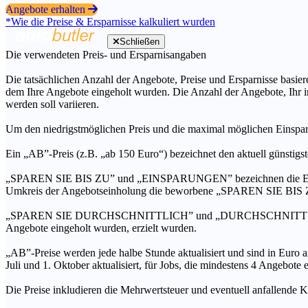
Angebote erhalten
*Wie die Preise & Ersparnisse kalkuliert wurden
Schließen
Die verwendeten Preis- und Ersparnisangaben
Die tatsächlichen Anzahl der Angebote, Preise und Ersparnisse basiere
dem Ihre Angebote eingeholt wurden. Die Anzahl der Angebote, Ihr i
werden soll variieren.
Um den niedrigstmöglichen Preis und die maximal möglichen Einspar
Ein „AB”-Preis (z.B. „ab 150 Euro“) bezeichnet den aktuell günstigs
„SPAREN SIE BIS ZU” und „EINSPARUNGEN” bezeichnen die Ersparni
Umkreis der Angebotseinholung die beworbene „SPAREN SIE BIS ZU
„SPAREN SIE DURCHSCHNITTLICH” und „DURCHSCHNITTSPREIS” bezei
Angebote eingeholt wurden, erzielt wurden.
„AB”-Preise werden jede halbe Stunde aktualisiert und sind in Euro a
Juli und 1. Oktober aktualisiert, für Jobs, die mindestens 4 Angebote
Die Preise inkludieren die Mehrwertsteuer und eventuell anfallende K