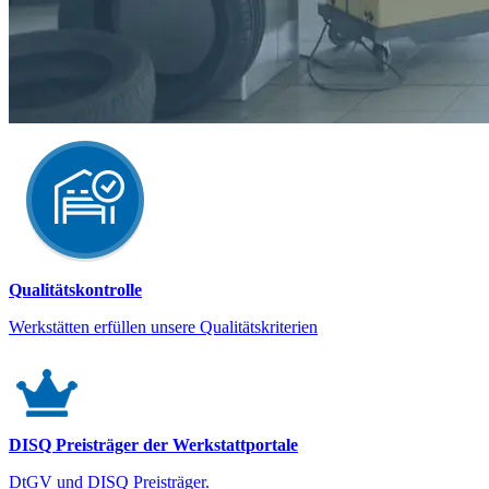
Qualitätskontrolle
Werkstätten erfüllen unsere Qualitätskriterien
DISQ Preisträger der Werkstattportale
DtGV und DISQ Preisträger.