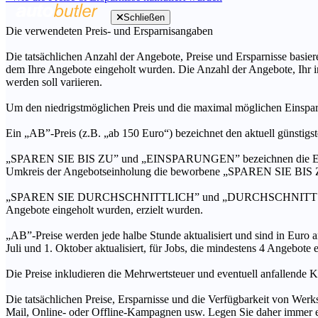
Schließen
Die verwendeten Preis- und Ersparnisangaben
Die tatsächlichen Anzahl der Angebote, Preise und Ersparnisse basiere
dem Ihre Angebote eingeholt wurden. Die Anzahl der Angebote, Ihr i
werden soll variieren.
Um den niedrigstmöglichen Preis und die maximal möglichen Einspar
Ein „AB”-Preis (z.B. „ab 150 Euro“) bezeichnet den aktuell günstigs
„SPAREN SIE BIS ZU” und „EINSPARUNGEN” bezeichnen die Ersparni
Umkreis der Angebotseinholung die beworbene „SPAREN SIE BIS ZU
„SPAREN SIE DURCHSCHNITTLICH” und „DURCHSCHNITTSPREIS” bezei
Angebote eingeholt wurden, erzielt wurden.
„AB”-Preise werden jede halbe Stunde aktualisiert und sind in Euro a
Juli und 1. Oktober aktualisiert, für Jobs, die mindestens 4 Angebote
Die Preise inkludieren die Mehrwertsteuer und eventuell anfallende K
Die tatsächlichen Preise, Ersparnisse und die Verfügbarkeit von Werks
Mail, Online- oder Offline-Kampagnen usw. Legen Sie daher immer ein