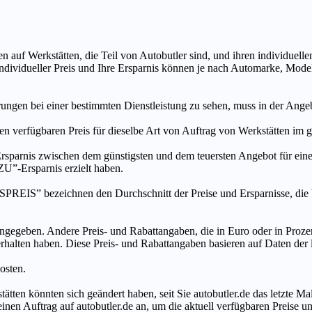
n auf Werkstätten, die Teil von Autobutler sind, und ihren individuelle
ndividueller Preis und Ihre Ersparnis können je nach Automarke, Mode
ungen bei einer bestimmten Dienstleistung zu sehen, muss in der Ang
ten verfügbaren Preis für dieselbe Art von Auftrag von Werkstätten im
s zwischen dem günstigsten und dem teuersten Angebot für eine be
”-Ersparnis erzielt haben.
chnen den Durchschnitt der Preise und Ersparnisse, die bei An
ngegeben. Andere Preis- und Rabattangaben, die in Euro oder in Prozent
 erhalten haben. Diese Preis- und Rabattangaben basieren auf Daten der
osten.
tätten könnten sich geändert haben, seit Sie autobutler.de das letzte 
en Auftrag auf autobutler.de an, um die aktuell verfügbaren Preise un