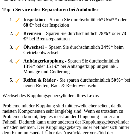
Top 5 Service oder Reparaturen bei Autobutler
Inspektion
– Sparen Sie durchschnittlich*
18%
** oder
68 €
* bei der Inspektion
Bremsen
– Sparen Sie durchschnittlich
78%
* oder
73
€
* bei Bremsreparaturen
Ölwechsel
– Sparen Sie durchschnittlich
34%
* beim
Getriebeölwechsel
Anhängerkupplung
- Sparen Sie durchschnittlich
13%
* oder
151 €
* bei Anhängerkupplungen inkl.
Montage und Codierung
Reifen & Räder
- Sie sparen durchschnittlich
50%
* bei
neuen Reifen, Rad- & Reifenwechseln
Wechsel des Kupplungsgeberzylinders Ihres Lexus
Probleme mit der Kupplung sind mittlerweile eher selten, da die
meisten Komponenten sehr langlebig sind. Wenn es trotzdem zu
Problemen kommt, liegt es meist an der Umgebung – oder am
Fahrstil. Dadurch kann unter anderem der Kupplungsgeberzylinder
Schaden nehmen. Der Kupplungsgeberzylinder befindet sich hinter
dem Kupplungspedal. Über das Ausrücklager verstärkt der