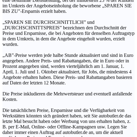
eine bestimmte Dienstleistung, bei der mindestens 25 % der Kunden
im Umkreis der Angebotseinholung die beworbene „SPAREN SIE
BIS ZU”-Ersparnis erzielt haben.
„SPAREN SIE DURCHSCHNITTLICH” und
„DURCHSCHNITTSPREIS” bezeichnen den Durchschnitt der
Preise und Ersparnisse, die bei Angeboten für denselben Auftragstyp
in dem Umkreis, in dem die Angebote eingeholt wurden, erzielt
wurden.
„AB”-Preise werden jede halbe Stunde aktualisiert und sind in Euro
angegeben. Andere Preis- und Rabattangaben, die in Euro oder in
Prozent angegeben sind, werden vierteljährlich am 1. Januar, 1.
April, 1. Juli und 1. Oktober aktualisiert, für Jobs, die mindestens 4
Angebote erhalten haben. Diese Preis- und Rabattangaben basieren
auf Daten der letzten 12 Monate.
Die Preise inkludieren die Mehrwertsteuer und eventuell anfallende
Kosten.
Die tatsächlichen Preise, Ersparnisse und die Verfügbarkeit von
Werkstätten könnten sich geändert haben, seit Sie autobutler.de das
letzte Mal besucht haben oder Werbung von uns erhalten haben, z.
B. per E-Mail, Online- oder Offline-Kampagnen usw. Legen Sie
daher immer einen Auftrag auf autobutler.de an, um die aktuell