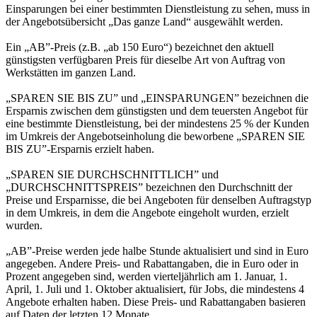
Einsparungen bei einer bestimmten Dienstleistung zu sehen, muss in
der Angebotsübersicht „Das ganze Land“ ausgewählt werden.
Ein „AB”-Preis (z.B. „ab 150 Euro“) bezeichnet den aktuell
günstigsten verfügbaren Preis für dieselbe Art von Auftrag von
Werkstätten im ganzen Land.
„SPAREN SIE BIS ZU” und „EINSPARUNGEN” bezeichnen die
Ersparnis zwischen dem günstigsten und dem teuersten Angebot für
eine bestimmte Dienstleistung, bei der mindestens 25 % der Kunden
im Umkreis der Angebotseinholung die beworbene „SPAREN SIE
BIS ZU”-Ersparnis erzielt haben.
„SPAREN SIE DURCHSCHNITTLICH” und
„DURCHSCHNITTSPREIS” bezeichnen den Durchschnitt der
Preise und Ersparnisse, die bei Angeboten für denselben Auftragstyp
in dem Umkreis, in dem die Angebote eingeholt wurden, erzielt
wurden.
„AB”-Preise werden jede halbe Stunde aktualisiert und sind in Euro
angegeben. Andere Preis- und Rabattangaben, die in Euro oder in
Prozent angegeben sind, werden vierteljährlich am 1. Januar, 1.
April, 1. Juli und 1. Oktober aktualisiert, für Jobs, die mindestens 4
Angebote erhalten haben. Diese Preis- und Rabattangaben basieren
auf Daten der letzten 12 Monate.