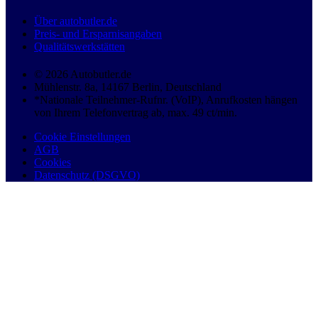
Über autobutler.de
Preis- und Ersparnisangaben
Qualitätswerkstätten
© 2026 Autobutler.de
Mühlenstr. 8a, 14167 Berlin, Deutschland
*Nationale Teilnehmer-Rufnr. (VoIP), Anrufkosten hängen
von Ihrem Telefonvertrag ab, max. 49 ct/min.
Cookie Einstellungen
AGB
Cookies
Datenschutz (DSGVO)