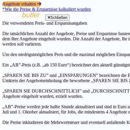
Angebote erhalten
*Wie die Preise & Ersparnisse kalkuliert wurden
Schließen
Die verwendeten Preis- und Ersparnisangaben
Die tatsächlichen Anzahl der Angebote, Preise und Ersparnisse basiere
dem Ihre Angebote eingeholt wurden. Die Anzahl der Angebote, Ihr i
werden soll variieren.
Um den niedrigstmöglichen Preis und die maximal möglichen Einspar
Ein „AB”-Preis (z.B. „ab 150 Euro“) bezeichnet den aktuell günstigs
„SPAREN SIE BIS ZU” und „EINSPARUNGEN” bezeichnen die Ersparni
Umkreis der Angebotseinholung die beworbene „SPAREN SIE BIS ZU
„SPAREN SIE DURCHSCHNITTLICH” und „DURCHSCHNITTSPREIS” bezei
Angebote eingeholt wurden, erzielt wurden.
„AB”-Preise werden jede halbe Stunde aktualisiert und sind in Euro a
Juli und 1. Oktober aktualisiert, für Jobs, die mindestens 4 Angebote
Die Preise inkludieren die Mehrwertsteuer und eventuell anfallende K