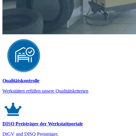
Qualitätskontrolle
Werkstätten erfüllen unsere Qualitätskriterien
DISQ Preisträger der Werkstattportale
DtGV und DISQ Preisträger.