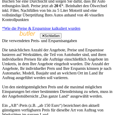
Buchen Sie eine Durchsicht und sorgen Sie dafür, dass Ihr Auto
reibungslos läuft. Preise jetzt ab
20 €
*. Beinhaltet den Ölwechsel
inkl. Filter, Nachfüllen von bis zu 5 Liter Motoröl und eine
vollständige Überprüfung Ihres Autos anhand von 46 visuellen
Kontrollpunkten
*Wie die Preise & Ersparnisse kalkuliert wurden
Schließen
Die verwendeten Preis- und Ersparnisangaben
Die tatsächlichen Anzahl der Angebote, Preise und Ersparnisse
basieren auf Werkstätten, die Teil von Autobutler sind, und ihren
individuellen Preisen für alle Aufträge einschließlich Angebote im
Umkreis, in dem Ihre Angebote eingeholt wurden. Die Anzahl der
Angebote, Ihr individueller Preis und Ihre Ersparnis können je nach
Automarke, Modell, Baujahr und an welchem Ort im Land Ihr
Auftrag ausgeführt werden soll variieren.
Um den niedrigstmöglichen Preis und die maximal möglichen
Einsparungen bei einer bestimmten Dienstleistung zu sehen, muss in
der Angebotsübersicht „Das ganze Land“ ausgewählt werden.
Ein „AB”-Preis (z.B. „ab 150 Euro“) bezeichnet den aktuell
günstigsten verfügbaren Preis für dieselbe Art von Auftrag von
Werkstätten im ganzen Land.