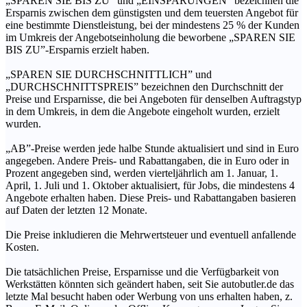
„SPAREN SIE BIS ZU” und „EINSPARUNGEN” bezeichnen die
Ersparnis zwischen dem günstigsten und dem teuersten Angebot für
eine bestimmte Dienstleistung, bei der mindestens 25 % der Kunden
im Umkreis der Angebotseinholung die beworbene „SPAREN SIE
BIS ZU”-Ersparnis erzielt haben.
„SPAREN SIE DURCHSCHNITTLICH” und
„DURCHSCHNITTSPREIS” bezeichnen den Durchschnitt der
Preise und Ersparnisse, die bei Angeboten für denselben Auftragstyp
in dem Umkreis, in dem die Angebote eingeholt wurden, erzielt
wurden.
„AB”-Preise werden jede halbe Stunde aktualisiert und sind in Euro
angegeben. Andere Preis- und Rabattangaben, die in Euro oder in
Prozent angegeben sind, werden vierteljährlich am 1. Januar, 1.
April, 1. Juli und 1. Oktober aktualisiert, für Jobs, die mindestens 4
Angebote erhalten haben. Diese Preis- und Rabattangaben basieren
auf Daten der letzten 12 Monate.
Die Preise inkludieren die Mehrwertsteuer und eventuell anfallende
Kosten.
Die tatsächlichen Preise, Ersparnisse und die Verfügbarkeit von
Werkstätten könnten sich geändert haben, seit Sie autobutler.de das
letzte Mal besucht haben oder Werbung von uns erhalten haben, z.