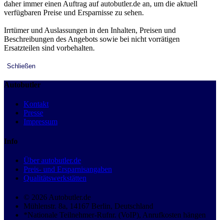
daher immer einen Auftrag auf autobutler.de an, um die aktuell
verfügbaren Preise und Ersparnisse zu sehen.
Irrtümer und Auslassungen in den Inhalten, Preisen und
Beschreibungen des Angebots sowie bei nicht vorrätigen
Ersatzteilen sind vorbehalten.
Schließen
Autobutler
Kontakt
Presse
Impressum
Info
Über autobutler.de
Preis- und Ersparnisangaben
Qualitätswerkstätten
© 2026 Autobutler.de
Mühlenstr. 8a, 14167 Berlin, Deutschland
*Nationale Teilnehmer-Rufnr. (VoIP), Anrufkosten hängen