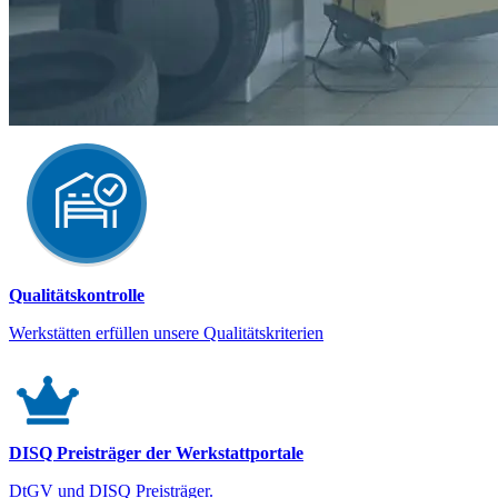
Qualitätskontrolle
Werkstätten erfüllen unsere Qualitätskriterien
DISQ Preisträger der Werkstattportale
DtGV und DISQ Preisträger.