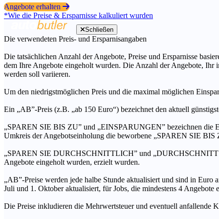
Angebote erhalten
*Wie die Preise & Ersparnisse kalkuliert wurden
Schließen
Die verwendeten Preis- und Ersparnisangaben
Die tatsächlichen Anzahl der Angebote, Preise und Ersparnisse basiere
dem Ihre Angebote eingeholt wurden. Die Anzahl der Angebote, Ihr i
werden soll variieren.
Um den niedrigstmöglichen Preis und die maximal möglichen Einspar
Ein „AB”-Preis (z.B. „ab 150 Euro“) bezeichnet den aktuell günstigs
„SPAREN SIE BIS ZU” und „EINSPARUNGEN” bezeichnen die Ersparni
Umkreis der Angebotseinholung die beworbene „SPAREN SIE BIS ZU
„SPAREN SIE DURCHSCHNITTLICH” und „DURCHSCHNITTSPREIS” bezei
Angebote eingeholt wurden, erzielt wurden.
„AB”-Preise werden jede halbe Stunde aktualisiert und sind in Euro a
Juli und 1. Oktober aktualisiert, für Jobs, die mindestens 4 Angebote
Die Preise inkludieren die Mehrwertsteuer und eventuell anfallende K