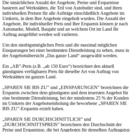
Die tatsächlichen Anzahl der Angebote, Preise und Ersparnisse
basieren auf Werkstätten, die Teil von Autobutler sind, und ihren
individuellen Preisen für alle Aufträge einschließlich Angebote im
Umkreis, in dem Ihre Angebote eingeholt wurden. Die Anzahl der
Angebote, Ihr individueller Preis und Ihre Ersparnis können je nach
Automarke, Modell, Baujahr und an welchem Ort im Land Ihr
Auftrag ausgeführt werden soll variieren.
Um den niedrigstmöglichen Preis und die maximal möglichen
Einsparungen bei einer bestimmten Dienstleistung zu sehen, muss in
der Angebotsübersicht „Das ganze Land“ ausgewählt werden.
Ein „AB”-Preis (z.B. „ab 150 Euro“) bezeichnet den aktuell
günstigsten verfügbaren Preis für dieselbe Art von Auftrag von
Werkstätten im ganzen Land.
„SPAREN SIE BIS ZU” und „EINSPARUNGEN” bezeichnen die
Ersparnis zwischen dem günstigsten und dem teuersten Angebot für
eine bestimmte Dienstleistung, bei der mindestens 25 % der Kunden
im Umkreis der Angebotseinholung die beworbene „SPAREN SIE
BIS ZU”-Ersparnis erzielt haben.
„SPAREN SIE DURCHSCHNITTLICH” und
„DURCHSCHNITTSPREIS” bezeichnen den Durchschnitt der
Preise und Ersparnisse, die bei Angeboten für denselben Auftragstyp