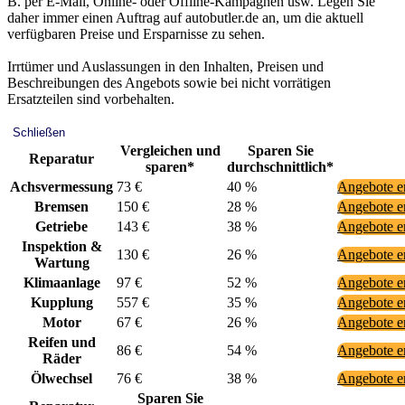
B. per E-Mail, Online- oder Offline-Kampagnen usw. Legen Sie
daher immer einen Auftrag auf autobutler.de an, um die aktuell
verfügbaren Preise und Ersparnisse zu sehen.
Irrtümer und Auslassungen in den Inhalten, Preisen und
Beschreibungen des Angebots sowie bei nicht vorrätigen
Ersatzteilen sind vorbehalten.
Schließen
Vergleichen und
Sparen Sie
Reparatur
sparen*
durchschnittlich*
Achsvermessung
73 €
40 %
Angebote e
Bremsen
150 €
28 %
Angebote e
Getriebe
143 €
38 %
Angebote e
Inspektion &
130 €
26 %
Angebote e
Wartung
Klimaanlage
97 €
52 %
Angebote e
Kupplung
557 €
35 %
Angebote e
Motor
67 €
26 %
Angebote e
Reifen und
86 €
54 %
Angebote e
Räder
Ölwechsel
76 €
38 %
Angebote e
Sparen Sie