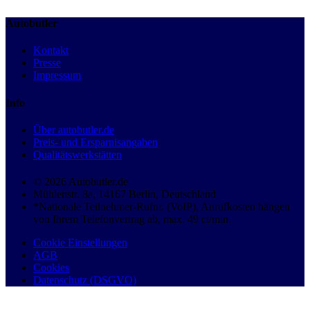
Autobutler
Kontakt
Presse
Impressum
Info
Über autobutler.de
Preis- und Ersparnisangaben
Qualitätswerkstätten
© 2026 Autobutler.de
Mühlenstr. 8a, 14167 Berlin, Deutschland
*Nationale Teilnehmer-Rufnr. (VoIP), Anrufkosten hängen
von Ihrem Telefonvertrag ab, max. 49 ct/min.
Cookie Einstellungen
AGB
Cookies
Datenschutz (DSGVO)