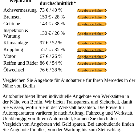
Reparatur
durchschnittlich*
Achsvermessung
73 € / 40 %
Angebote erhalten
Bremsen
150 € / 28 %
Angebote erhalten
Getriebe
143 € / 38 %
Angebote erhalten
Inspektion &
130 € / 26 %
Angebote erhalten
Wartung
Klimaanlage
97 € / 52 %
Angebote erhalten
Kupplung
557 € / 35 %
Angebote erhalten
Motor
67 € / 26 %
Angebote erhalten
Reifen und Räder
86 € / 54 %
Angebote erhalten
Ölwechsel
76 € / 38 %
Angebote erhalten
Vergleichen Sie Angebote für Autobatterie für Ihren Mercedes in der
Nähe von Berlin
Autobutler bietet Ihnen individuelle Angebote von Werkstätten in
der Nähe von Berlin. Wir bieten Transparenz und Sicherheit, damit
Sie wissen, wofür Sie in der Werkstatt bezahlen. Die Preise für
Autoreparaturen variieren je nach Auftrag, Fahrzeug und Werkstatt.
Unabhängig von Ihrem Automodell, können Sie durch den
Vergleich von Angeboten viel Geld sparen. Bei autobutler.de finden
Sie Angebote für alles, von der Wartung bis zum Steinschlag.