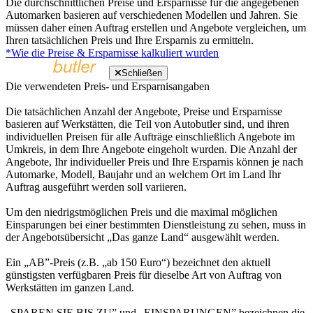
Die durchschnittlichen Preise und Ersparnisse für die angegebenen
Automarken basieren auf verschiedenen Modellen und Jahren. Sie
müssen daher einen Auftrag erstellen und Angebote vergleichen, um
Ihren tatsächlichen Preis und Ihre Ersparnis zu ermitteln.
*Wie die Preise & Ersparnisse kalkuliert wurden
Schließen
Die verwendeten Preis- und Ersparnisangaben
Die tatsächlichen Anzahl der Angebote, Preise und Ersparnisse
basieren auf Werkstätten, die Teil von Autobutler sind, und ihren
individuellen Preisen für alle Aufträge einschließlich Angebote im
Umkreis, in dem Ihre Angebote eingeholt wurden. Die Anzahl der
Angebote, Ihr individueller Preis und Ihre Ersparnis können je nach
Automarke, Modell, Baujahr und an welchem Ort im Land Ihr
Auftrag ausgeführt werden soll variieren.
Um den niedrigstmöglichen Preis und die maximal möglichen
Einsparungen bei einer bestimmten Dienstleistung zu sehen, muss in
der Angebotsübersicht „Das ganze Land“ ausgewählt werden.
Ein „AB”-Preis (z.B. „ab 150 Euro“) bezeichnet den aktuell
günstigsten verfügbaren Preis für dieselbe Art von Auftrag von
Werkstätten im ganzen Land.
„SPAREN SIE BIS ZU” und „EINSPARUNGEN” bezeichnen die