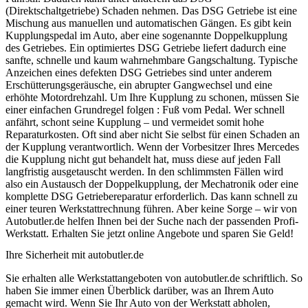
(Direktschaltgetriebe) Schaden nehmen. Das DSG Getriebe ist eine
Mischung aus manuellen und automatischen Gängen. Es gibt kein
Kupplungspedal im Auto, aber eine sogenannte Doppelkupplung
des Getriebes. Ein optimiertes DSG Getriebe liefert dadurch eine
sanfte, schnelle und kaum wahrnehmbare Gangschaltung. Typische
Anzeichen eines defekten DSG Getriebes sind unter anderem
Erschütterungsgeräusche, ein abrupter Gangwechsel und eine
erhöhte Motordrehzahl. Um Ihre Kupplung zu schonen, müssen Sie
einer einfachen Grundregel folgen : Fuß vom Pedal. Wer schnell
anfährt, schont seine Kupplung – und vermeidet somit hohe
Reparaturkosten. Oft sind aber nicht Sie selbst für einen Schaden an
der Kupplung verantwortlich. Wenn der Vorbesitzer Ihres Mercedes
die Kupplung nicht gut behandelt hat, muss diese auf jeden Fall
langfristig ausgetauscht werden. In den schlimmsten Fällen wird
also ein Austausch der Doppelkupplung, der Mechatronik oder eine
komplette DSG Getriebereparatur erforderlich. Das kann schnell zu
einer teuren Werkstattrechnung führen. Aber keine Sorge – wir von
Autobutler.de helfen Ihnen bei der Suche nach der passenden Profi-
Werkstatt. Erhalten Sie jetzt online Angebote und sparen Sie Geld!
Ihre Sicherheit mit autobutler.de
Sie erhalten alle Werkstattangeboten von autobutler.de schriftlich. So
haben Sie immer einen Überblick darüber, was an Ihrem Auto
gemacht wird. Wenn Sie Ihr Auto von der Werkstatt abholen,