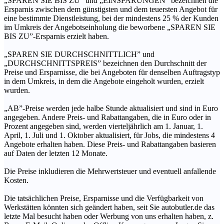
„SPAREN SIE BIS ZU” und „EINSPARUNGEN” bezeichnen die
Ersparnis zwischen dem günstigsten und dem teuersten Angebot für
eine bestimmte Dienstleistung, bei der mindestens 25 % der Kunden
im Umkreis der Angebotseinholung die beworbene „SPAREN SIE
BIS ZU”-Ersparnis erzielt haben.
„SPAREN SIE DURCHSCHNITTLICH” und
„DURCHSCHNITTSPREIS” bezeichnen den Durchschnitt der
Preise und Ersparnisse, die bei Angeboten für denselben Auftragstyp
in dem Umkreis, in dem die Angebote eingeholt wurden, erzielt
wurden.
„AB”-Preise werden jede halbe Stunde aktualisiert und sind in Euro
angegeben. Andere Preis- und Rabattangaben, die in Euro oder in
Prozent angegeben sind, werden vierteljährlich am 1. Januar, 1.
April, 1. Juli und 1. Oktober aktualisiert, für Jobs, die mindestens 4
Angebote erhalten haben. Diese Preis- und Rabattangaben basieren
auf Daten der letzten 12 Monate.
Die Preise inkludieren die Mehrwertsteuer und eventuell anfallende
Kosten.
Die tatsächlichen Preise, Ersparnisse und die Verfügbarkeit von
Werkstätten könnten sich geändert haben, seit Sie autobutler.de das
letzte Mal besucht haben oder Werbung von uns erhalten haben, z.