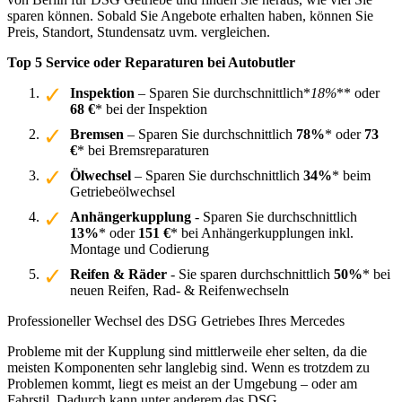
sparen können. Sobald Sie Angebote erhalten haben, können Sie
Preis, Standort, Stundensatz uvm. vergleichen.
Top 5 Service oder Reparaturen bei Autobutler
Inspektion
– Sparen Sie durchschnittlich*
18%
** oder
68 €
* bei der Inspektion
Bremsen
– Sparen Sie durchschnittlich
78%
* oder
73
€
* bei Bremsreparaturen
Ölwechsel
– Sparen Sie durchschnittlich
34%
* beim
Getriebeölwechsel
Anhängerkupplung
- Sparen Sie durchschnittlich
13%
* oder
151 €
* bei Anhängerkupplungen inkl.
Montage und Codierung
Reifen & Räder
- Sie sparen durchschnittlich
50%
* bei
neuen Reifen, Rad- & Reifenwechseln
Professioneller Wechsel des DSG Getriebes Ihres Mercedes
Probleme mit der Kupplung sind mittlerweile eher selten, da die
meisten Komponenten sehr langlebig sind. Wenn es trotzdem zu
Problemen kommt, liegt es meist an der Umgebung – oder am
Fahrstil. Dadurch kann unter anderem das DSG