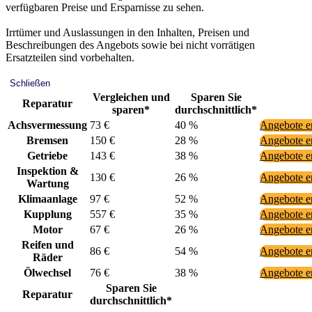
verfügbaren Preise und Ersparnisse zu sehen.
Irrtümer und Auslassungen in den Inhalten, Preisen und
Beschreibungen des Angebots sowie bei nicht vorrätigen
Ersatzteilen sind vorbehalten.
Schließen
Vergleichen und
Sparen Sie
Reparatur
sparen*
durchschnittlich*
Achsvermessung
73 €
40 %
Angebote e
Bremsen
150 €
28 %
Angebote e
Getriebe
143 €
38 %
Angebote e
Inspektion &
130 €
26 %
Angebote e
Wartung
Klimaanlage
97 €
52 %
Angebote e
Kupplung
557 €
35 %
Angebote e
Motor
67 €
26 %
Angebote e
Reifen und
86 €
54 %
Angebote e
Räder
Ölwechsel
76 €
38 %
Angebote e
Sparen Sie
Reparatur
durchschnittlich*