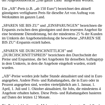
der Angebotsübersicht „Das ganze Land“ ausgewählt werden.
Ein „AB”-Preis (z.B. „ab 150 Euro“) bezeichnet den aktuell
günstigsten verfügbaren Preis für dieselbe Art von Auftrag von
Werkstätten im ganzen Land.
„SPAREN SIE BIS ZU” und „EINSPARUNGEN” bezeichnen die
Ersparnis zwischen dem günstigsten und dem teuersten Angebot für
eine bestimmte Dienstleistung, bei der mindestens 25 % der Kunden
im Umkreis der Angebotseinholung die beworbene „SPAREN SIE
BIS ZU”-Ersparnis erzielt haben.
„SPAREN SIE DURCHSCHNITTLICH” und
„DURCHSCHNITTSPREIS” bezeichnen den Durchschnitt der
Preise und Ersparnisse, die bei Angeboten für denselben Auftragstyp
in dem Umkreis, in dem die Angebote eingeholt wurden, erzielt
wurden.
„AB”-Preise werden jede halbe Stunde aktualisiert und sind in Euro
angegeben. Andere Preis- und Rabattangaben, die in Euro oder in
Prozent angegeben sind, werden vierteljährlich am 1. Januar, 1.
April, 1. Juli und 1. Oktober aktualisiert, für Jobs, die mindestens 4
Angebote erhalten haben. Diese Preis- und Rabattangaben basieren
auf Daten der letzten 12 Monate.