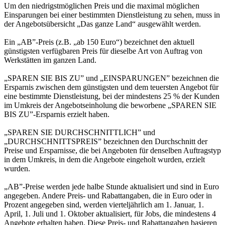
Um den niedrigstmöglichen Preis und die maximal möglichen
Einsparungen bei einer bestimmten Dienstleistung zu sehen, muss in
der Angebotsübersicht „Das ganze Land“ ausgewählt werden.
Ein „AB”-Preis (z.B. „ab 150 Euro“) bezeichnet den aktuell
günstigsten verfügbaren Preis für dieselbe Art von Auftrag von
Werkstätten im ganzen Land.
„SPAREN SIE BIS ZU” und „EINSPARUNGEN” bezeichnen die
Ersparnis zwischen dem günstigsten und dem teuersten Angebot für
eine bestimmte Dienstleistung, bei der mindestens 25 % der Kunden
im Umkreis der Angebotseinholung die beworbene „SPAREN SIE
BIS ZU”-Ersparnis erzielt haben.
„SPAREN SIE DURCHSCHNITTLICH” und
„DURCHSCHNITTSPREIS” bezeichnen den Durchschnitt der
Preise und Ersparnisse, die bei Angeboten für denselben Auftragstyp
in dem Umkreis, in dem die Angebote eingeholt wurden, erzielt
wurden.
„AB”-Preise werden jede halbe Stunde aktualisiert und sind in Euro
angegeben. Andere Preis- und Rabattangaben, die in Euro oder in
Prozent angegeben sind, werden vierteljährlich am 1. Januar, 1.
April, 1. Juli und 1. Oktober aktualisiert, für Jobs, die mindestens 4
Angebote erhalten haben. Diese Preis- und Rabattangaben basieren