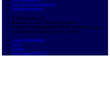
Preis- und Ersparnisangaben
Qualitätswerkstätten
© 2026 Autobutler.de
Mühlenstr. 8a, 14167 Berlin, Deutschland
*Nationale Teilnehmer-Rufnr. (VoIP), Anrufkosten hängen
von Ihrem Telefonvertrag ab, max. 49 ct/min.
Cookie Einstellungen
AGB
Cookies
Datenschutz (DSGVO)