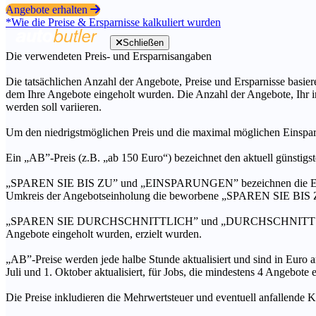
Angebote erhalten
*Wie die Preise & Ersparnisse kalkuliert wurden
Schließen
Die verwendeten Preis- und Ersparnisangaben
Die tatsächlichen Anzahl der Angebote, Preise und Ersparnisse basiere
dem Ihre Angebote eingeholt wurden. Die Anzahl der Angebote, Ihr i
werden soll variieren.
Um den niedrigstmöglichen Preis und die maximal möglichen Einspar
Ein „AB”-Preis (z.B. „ab 150 Euro“) bezeichnet den aktuell günstigs
„SPAREN SIE BIS ZU” und „EINSPARUNGEN” bezeichnen die Ersparni
Umkreis der Angebotseinholung die beworbene „SPAREN SIE BIS ZU
„SPAREN SIE DURCHSCHNITTLICH” und „DURCHSCHNITTSPREIS” bezei
Angebote eingeholt wurden, erzielt wurden.
„AB”-Preise werden jede halbe Stunde aktualisiert und sind in Euro a
Juli und 1. Oktober aktualisiert, für Jobs, die mindestens 4 Angebote
Die Preise inkludieren die Mehrwertsteuer und eventuell anfallende K