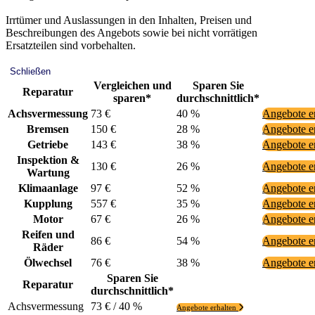
Irrtümer und Auslassungen in den Inhalten, Preisen und
Beschreibungen des Angebots sowie bei nicht vorrätigen
Ersatzteilen sind vorbehalten.
Schließen
Vergleichen und
Sparen Sie
Reparatur
sparen*
durchschnittlich*
Achsvermessung
73 €
40 %
Angebote e
Bremsen
150 €
28 %
Angebote e
Getriebe
143 €
38 %
Angebote e
Inspektion &
130 €
26 %
Angebote e
Wartung
Klimaanlage
97 €
52 %
Angebote e
Kupplung
557 €
35 %
Angebote e
Motor
67 €
26 %
Angebote e
Reifen und
86 €
54 %
Angebote e
Räder
Ölwechsel
76 €
38 %
Angebote e
Sparen Sie
Reparatur
durchschnittlich*
Achsvermessung
73 € / 40 %
Angebote erhalten