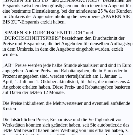
„SPAREN SIE BIS ZU” und „EINSPARUNGEN” bezeichnen die
Ersparnis zwischen dem günstigsten und dem teuersten Angebot für
eine bestimmte Dienstleistung, bei der mindestens 25 % der Kunden
im Umkreis der Angebotseinholung die beworbene „SPAREN SIE
BIS ZU”-Ersparnis erzielt haben.
„SPAREN SIE DURCHSCHNITTLICH” und
„DURCHSCHNITTSPREIS” bezeichnen den Durchschnitt der
Preise und Ersparnisse, die bei Angeboten für denselben Auftragstyp
in dem Umkreis, in dem die Angebote eingeholt wurden, erzielt
wurden.
„AB”-Preise werden jede halbe Stunde aktualisiert und sind in Euro
angegeben. Andere Preis- und Rabattangaben, die in Euro oder in
Prozent angegeben sind, werden vierteljährlich am 1. Januar, 1.
April, 1. Juli und 1. Oktober aktualisiert, für Jobs, die mindestens 4
Angebote erhalten haben. Diese Preis- und Rabattangaben basieren
auf Daten der letzten 12 Monate.
Die Preise inkludieren die Mehrwertsteuer und eventuell anfallende
Kosten.
Die tatsächlichen Preise, Ersparnisse und die Verfügbarkeit von
Werkstätten könnten sich geändert haben, seit Sie autobutler.de das
letzte Mal besucht haben oder Werbung von uns erhalten haben, z.