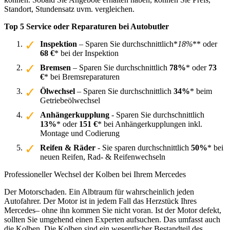
Standort, Stundensatz uvm. vergleichen.
Top 5 Service oder Reparaturen bei Autobutler
Inspektion
– Sparen Sie durchschnittlich*
18%
** oder
68 €
* bei der Inspektion
Bremsen
– Sparen Sie durchschnittlich
78%
* oder
73
€
* bei Bremsreparaturen
Ölwechsel
– Sparen Sie durchschnittlich
34%
* beim
Getriebeölwechsel
Anhängerkupplung
- Sparen Sie durchschnittlich
13%
* oder
151 €
* bei Anhängerkupplungen inkl.
Montage und Codierung
Reifen & Räder
- Sie sparen durchschnittlich
50%
* bei
neuen Reifen, Rad- & Reifenwechseln
Professioneller Wechsel der Kolben bei Ihrem Mercedes
Der Motorschaden. Ein Albtraum für wahrscheinlich jeden
Autofahrer. Der Motor ist in jedem Fall das Herzstück Ihres
Mercedes– ohne ihn kommen Sie nicht voran. Ist der Motor defekt,
sollten Sie umgehend einen Experten aufsuchen. Das umfasst auch
die Kolben. Die Kolben sind ein wesentlicher Bestandteil des