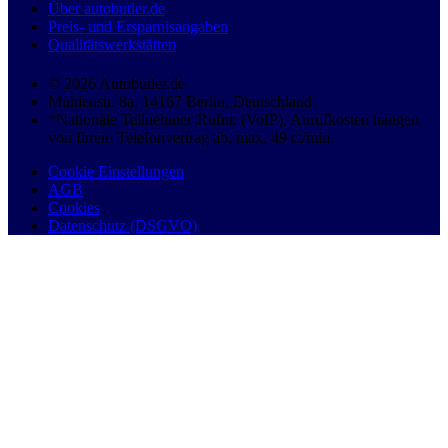
Über autobutler.de
Preis- und Ersparnisangaben
Qualitätswerkstätten
© 2026 Autobutler.de
Mühlenstr. 8a, 14167 Berlin, Deutschland
*Nationale Teilnehmer-Rufnr. (VoIP), Anrufkosten hängen
von Ihrem Telefonvertrag ab, max. 49 ct/min.
Cookie Einstellungen
AGB
Cookies
Datenschutz (DSGVO)