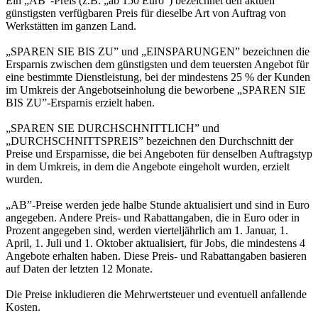
Ein „AB”-Preis (z.B. „ab 150 Euro“) bezeichnet den aktuell
günstigsten verfügbaren Preis für dieselbe Art von Auftrag von
Werkstätten im ganzen Land.
„SPAREN SIE BIS ZU” und „EINSPARUNGEN” bezeichnen die
Ersparnis zwischen dem günstigsten und dem teuersten Angebot für
eine bestimmte Dienstleistung, bei der mindestens 25 % der Kunden
im Umkreis der Angebotseinholung die beworbene „SPAREN SIE
BIS ZU”-Ersparnis erzielt haben.
„SPAREN SIE DURCHSCHNITTLICH” und
„DURCHSCHNITTSPREIS” bezeichnen den Durchschnitt der
Preise und Ersparnisse, die bei Angeboten für denselben Auftragstyp
in dem Umkreis, in dem die Angebote eingeholt wurden, erzielt
wurden.
„AB”-Preise werden jede halbe Stunde aktualisiert und sind in Euro
angegeben. Andere Preis- und Rabattangaben, die in Euro oder in
Prozent angegeben sind, werden vierteljährlich am 1. Januar, 1.
April, 1. Juli und 1. Oktober aktualisiert, für Jobs, die mindestens 4
Angebote erhalten haben. Diese Preis- und Rabattangaben basieren
auf Daten der letzten 12 Monate.
Die Preise inkludieren die Mehrwertsteuer und eventuell anfallende
Kosten.