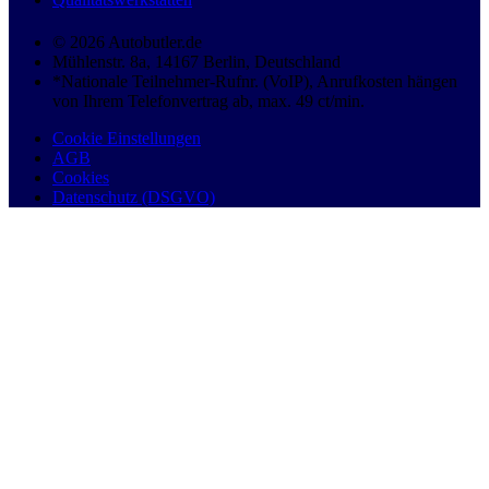
© 2026 Autobutler.de
Mühlenstr. 8a, 14167 Berlin, Deutschland
*Nationale Teilnehmer-Rufnr. (VoIP), Anrufkosten hängen
von Ihrem Telefonvertrag ab, max. 49 ct/min.
Cookie Einstellungen
AGB
Cookies
Datenschutz (DSGVO)