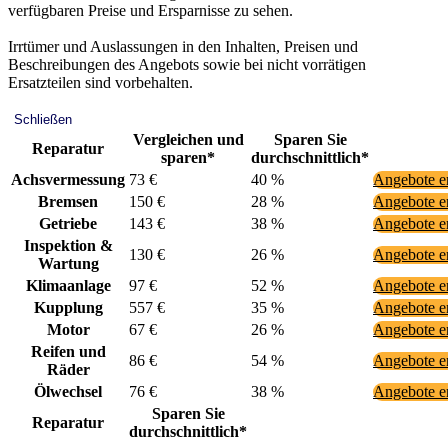
verfügbaren Preise und Ersparnisse zu sehen.
Irrtümer und Auslassungen in den Inhalten, Preisen und
Beschreibungen des Angebots sowie bei nicht vorrätigen
Ersatzteilen sind vorbehalten.
Schließen
Vergleichen und
Sparen Sie
Reparatur
sparen*
durchschnittlich*
Achsvermessung
73 €
40 %
Angebote e
Bremsen
150 €
28 %
Angebote e
Getriebe
143 €
38 %
Angebote e
Inspektion &
130 €
26 %
Angebote e
Wartung
Klimaanlage
97 €
52 %
Angebote e
Kupplung
557 €
35 %
Angebote e
Motor
67 €
26 %
Angebote e
Reifen und
86 €
54 %
Angebote e
Räder
Ölwechsel
76 €
38 %
Angebote e
Sparen Sie
Reparatur
durchschnittlich*