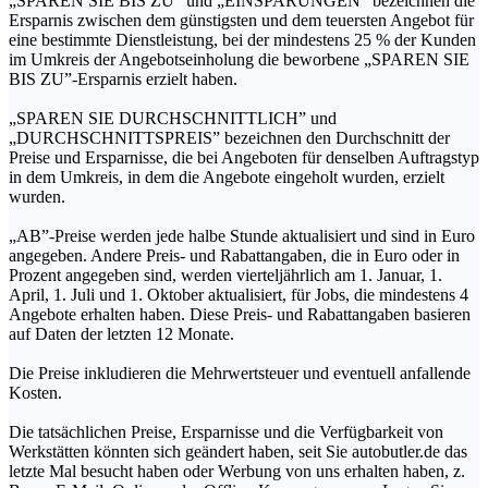
„SPAREN SIE BIS ZU” und „EINSPARUNGEN” bezeichnen die
Ersparnis zwischen dem günstigsten und dem teuersten Angebot für
eine bestimmte Dienstleistung, bei der mindestens 25 % der Kunden
im Umkreis der Angebotseinholung die beworbene „SPAREN SIE
BIS ZU”-Ersparnis erzielt haben.
„SPAREN SIE DURCHSCHNITTLICH” und
„DURCHSCHNITTSPREIS” bezeichnen den Durchschnitt der
Preise und Ersparnisse, die bei Angeboten für denselben Auftragstyp
in dem Umkreis, in dem die Angebote eingeholt wurden, erzielt
wurden.
„AB”-Preise werden jede halbe Stunde aktualisiert und sind in Euro
angegeben. Andere Preis- und Rabattangaben, die in Euro oder in
Prozent angegeben sind, werden vierteljährlich am 1. Januar, 1.
April, 1. Juli und 1. Oktober aktualisiert, für Jobs, die mindestens 4
Angebote erhalten haben. Diese Preis- und Rabattangaben basieren
auf Daten der letzten 12 Monate.
Die Preise inkludieren die Mehrwertsteuer und eventuell anfallende
Kosten.
Die tatsächlichen Preise, Ersparnisse und die Verfügbarkeit von
Werkstätten könnten sich geändert haben, seit Sie autobutler.de das
letzte Mal besucht haben oder Werbung von uns erhalten haben, z.