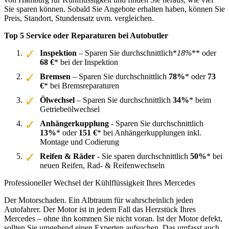
Sie sparen können. Sobald Sie Angebote erhalten haben, können Sie
Preis, Standort, Stundensatz uvm. vergleichen.
Top 5 Service oder Reparaturen bei Autobutler
Inspektion
– Sparen Sie durchschnittlich*
18%
** oder
68 €
* bei der Inspektion
Bremsen
– Sparen Sie durchschnittlich
78%
* oder
73
€
* bei Bremsreparaturen
Ölwechsel
– Sparen Sie durchschnittlich
34%
* beim
Getriebeölwechsel
Anhängerkupplung
- Sparen Sie durchschnittlich
13%
* oder
151 €
* bei Anhängerkupplungen inkl.
Montage und Codierung
Reifen & Räder
- Sie sparen durchschnittlich
50%
* bei
neuen Reifen, Rad- & Reifenwechseln
Professioneller Wechsel der Kühlflüssigkeit Ihres Mercedes
Der Motorschaden. Ein Albtraum für wahrscheinlich jeden
Autofahrer. Der Motor ist in jedem Fall das Herzstück Ihres
Mercedes – ohne ihn kommen Sie nicht voran. Ist der Motor defekt,
sollten Sie umgehend einen Experten aufsuchen. Das umfasst auch