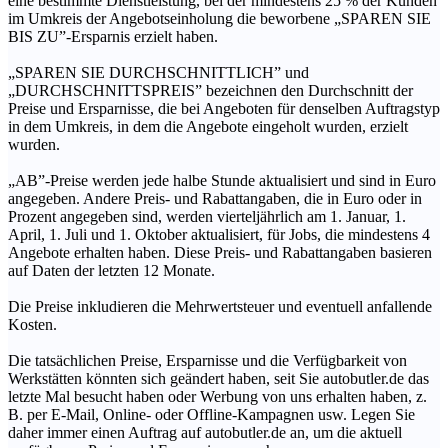
eine bestimmte Dienstleistung, bei der mindestens 25 % der Kunden
im Umkreis der Angebotseinholung die beworbene „SPAREN SIE
BIS ZU”-Ersparnis erzielt haben.
„SPAREN SIE DURCHSCHNITTLICH” und
„DURCHSCHNITTSPREIS” bezeichnen den Durchschnitt der
Preise und Ersparnisse, die bei Angeboten für denselben Auftragstyp
in dem Umkreis, in dem die Angebote eingeholt wurden, erzielt
wurden.
„AB”-Preise werden jede halbe Stunde aktualisiert und sind in Euro
angegeben. Andere Preis- und Rabattangaben, die in Euro oder in
Prozent angegeben sind, werden vierteljährlich am 1. Januar, 1.
April, 1. Juli und 1. Oktober aktualisiert, für Jobs, die mindestens 4
Angebote erhalten haben. Diese Preis- und Rabattangaben basieren
auf Daten der letzten 12 Monate.
Die Preise inkludieren die Mehrwertsteuer und eventuell anfallende
Kosten.
Die tatsächlichen Preise, Ersparnisse und die Verfügbarkeit von
Werkstätten könnten sich geändert haben, seit Sie autobutler.de das
letzte Mal besucht haben oder Werbung von uns erhalten haben, z.
B. per E-Mail, Online- oder Offline-Kampagnen usw. Legen Sie
daher immer einen Auftrag auf autobutler.de an, um die aktuell