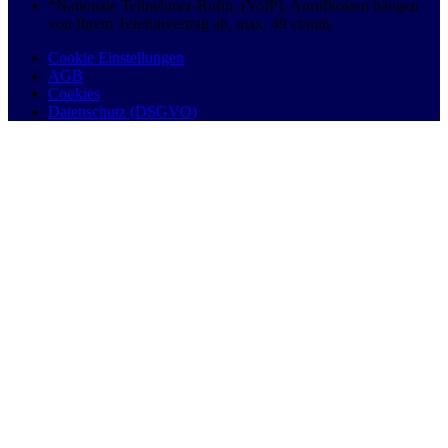
*Nationale Teilnehmer-Rufnr. (VoIP), Anrufkosten hängen
von Ihrem Telefonvertrag ab, max. 49 ct/min.
Cookie Einstellungen
AGB
Cookies
Datenschutz (DSGVO)