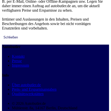
B. per E-Mail, Online- oder Offline-Kampagnen usw. Legen Sie
daher immer einen Auftrag auf autobutler.de an, um die aktuell
verfügbaren Preise und Ersparnisse zu sehen.
Irrtümer und Auslassungen in den Inhalten, Preisen und
Beschreibungen des Angebots sowie bei nicht vorrätigen
Ersatzteilen sind vorbehalten.
Schließen
Autobutler
Kontakt
Presse
Impressum
Info
Über autobutler.de
Preis- und Ersparnisangaben
Qualitätswerkstätten
© 2026 Autobutler.de
Mühlenstr. 8a, 14167 Berlin, Deutschland