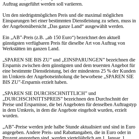
Auftrag ausgeführt werden soll variieren.
Um den niedrigstmöglichen Preis und die maximal möglichen
Einsparungen bei einer bestimmten Dienstleistung zu sehen, muss in
der Angebotsübersicht „Das ganze Land“ ausgewählt werden.
Ein „AB”-Preis (z.B. „ab 150 Euro“) bezeichnet den aktuell
günstigsten verfügbaren Preis für dieselbe Art von Auftrag von
Werkstätten im ganzen Land.
„SPAREN SIE BIS ZU” und „EINSPARUNGEN” bezeichnen die
Ersparnis zwischen dem günstigsten und dem teuersten Angebot für
eine bestimmte Dienstleistung, bei der mindestens 25 % der Kunden
im Umkreis der Angebotseinholung die beworbene „SPAREN SIE
BIS ZU”-Ersparnis erzielt haben.
„SPAREN SIE DURCHSCHNITTLICH” und
„DURCHSCHNITTSPREIS” bezeichnen den Durchschnitt der
Preise und Ersparnisse, die bei Angeboten für denselben Auftragstyp
in dem Umkreis, in dem die Angebote eingeholt wurden, erzielt
wurden.
„AB”-Preise werden jede halbe Stunde aktualisiert und sind in Euro
angegeben. Andere Preis- und Rabattangaben, die in Euro oder in
Prozent angegeben sind, werden vierteljährlich am 1. Januar, 1.