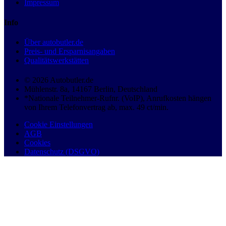
Impressum
Info
Über autobutler.de
Preis- und Ersparnisangaben
Qualitätswerkstätten
© 2026 Autobutler.de
Mühlenstr. 8a, 14167 Berlin, Deutschland
*Nationale Teilnehmer-Rufnr. (VoIP), Anrufkosten hängen
von Ihrem Telefonvertrag ab, max. 49 ct/min.
Cookie Einstellungen
AGB
Cookies
Datenschutz (DSGVO)