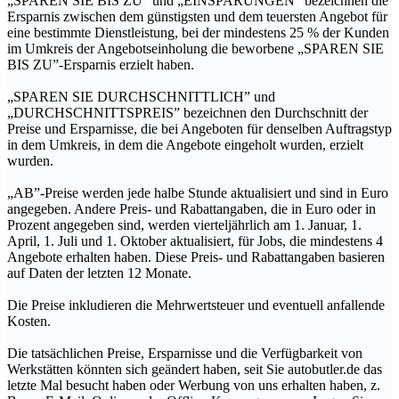
„SPAREN SIE BIS ZU” und „EINSPARUNGEN” bezeichnen die
Ersparnis zwischen dem günstigsten und dem teuersten Angebot für
eine bestimmte Dienstleistung, bei der mindestens 25 % der Kunden
im Umkreis der Angebotseinholung die beworbene „SPAREN SIE
BIS ZU”-Ersparnis erzielt haben.
„SPAREN SIE DURCHSCHNITTLICH” und
„DURCHSCHNITTSPREIS” bezeichnen den Durchschnitt der
Preise und Ersparnisse, die bei Angeboten für denselben Auftragstyp
in dem Umkreis, in dem die Angebote eingeholt wurden, erzielt
wurden.
„AB”-Preise werden jede halbe Stunde aktualisiert und sind in Euro
angegeben. Andere Preis- und Rabattangaben, die in Euro oder in
Prozent angegeben sind, werden vierteljährlich am 1. Januar, 1.
April, 1. Juli und 1. Oktober aktualisiert, für Jobs, die mindestens 4
Angebote erhalten haben. Diese Preis- und Rabattangaben basieren
auf Daten der letzten 12 Monate.
Die Preise inkludieren die Mehrwertsteuer und eventuell anfallende
Kosten.
Die tatsächlichen Preise, Ersparnisse und die Verfügbarkeit von
Werkstätten könnten sich geändert haben, seit Sie autobutler.de das
letzte Mal besucht haben oder Werbung von uns erhalten haben, z.