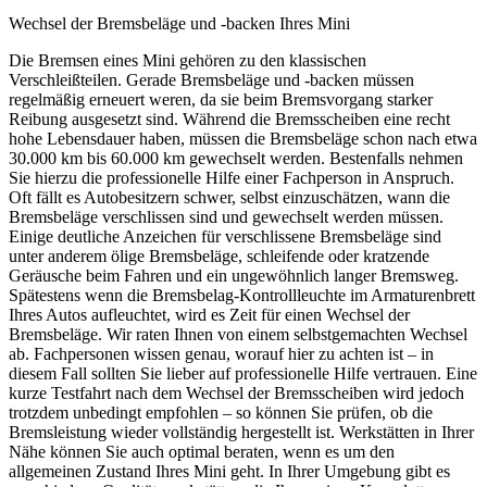
Wechsel der Bremsbeläge und -backen Ihres Mini
Die Bremsen eines Mini gehören zu den klassischen
Verschleißteilen. Gerade Bremsbeläge und -backen müssen
regelmäßig erneuert weren, da sie beim Bremsvorgang starker
Reibung ausgesetzt sind. Während die Bremsscheiben eine recht
hohe Lebensdauer haben, müssen die Bremsbeläge schon nach etwa
30.000 km bis 60.000 km gewechselt werden. Bestenfalls nehmen
Sie hierzu die professionelle Hilfe einer Fachperson in Anspruch.
Oft fällt es Autobesitzern schwer, selbst einzuschätzen, wann die
Bremsbeläge verschlissen sind und gewechselt werden müssen.
Einige deutliche Anzeichen für verschlissene Bremsbeläge sind
unter anderem ölige Bremsbeläge, schleifende oder kratzende
Geräusche beim Fahren und ein ungewöhnlich langer Bremsweg.
Spätestens wenn die Bremsbelag-Kontrollleuchte im Armaturenbrett
Ihres Autos aufleuchtet, wird es Zeit für einen Wechsel der
Bremsbeläge. Wir raten Ihnen von einem selbstgemachten Wechsel
ab. Fachpersonen wissen genau, worauf hier zu achten ist – in
diesem Fall sollten Sie lieber auf professionelle Hilfe vertrauen. Eine
kurze Testfahrt nach dem Wechsel der Bremsscheiben wird jedoch
trotzdem unbedingt empfohlen – so können Sie prüfen, ob die
Bremsleistung wieder vollständig hergestellt ist. Werkstätten in Ihrer
Nähe können Sie auch optimal beraten, wenn es um den
allgemeinen Zustand Ihres Mini geht. In Ihrer Umgebung gibt es