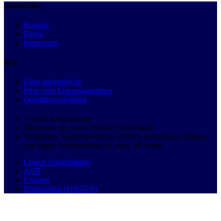
Autobutler
Kontakt
Presse
Impressum
Info
Über autobutler.de
Preis- und Ersparnisangaben
Qualitätswerkstätten
© 2026 Autobutler.de
Mühlenstr. 8a, 14167 Berlin, Deutschland
*Nationale Teilnehmer-Rufnr. (VoIP), Anrufkosten hängen
von Ihrem Telefonvertrag ab, max. 49 ct/min.
Cookie Einstellungen
AGB
Cookies
Datenschutz (DSGVO)