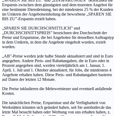
„SPAREN SIE BIS ZU” und „EINSPARUNGEN” bezeichnen die
Ersparnis zwischen dem günstigsten und dem teuersten Angebot für
eine bestimmte Dienstleistung, bei der mindestens 25 % der Kunden
im Umkreis der Angebotseinholung die beworbene „SPAREN SIE
BIS ZU”-Ersparnis erzielt haben.
„SPAREN SIE DURCHSCHNITTLICH” und
„DURCHSCHNITTSPREIS” bezeichnen den Durchschnitt der
Preise und Ersparnisse, die bei Angeboten für denselben Auftragstyp
in dem Umkreis, in dem die Angebote eingeholt wurden, erzielt
wurden.
„AB”-Preise werden jede halbe Stunde aktualisiert und sind in Euro
angegeben. Andere Preis- und Rabattangaben, die in Euro oder in
Prozent angegeben sind, werden vierteljährlich am 1. Januar, 1.
April, 1. Juli und 1. Oktober aktualisiert, für Jobs, die mindestens 4
Angebote erhalten haben. Diese Preis- und Rabattangaben basieren
auf Daten der letzten 12 Monate.
Die Preise inkludieren die Mehrwertsteuer und eventuell anfallende
Kosten.
Die tatsächlichen Preise, Ersparnisse und die Verfügbarkeit von
Werkstätten könnten sich geändert haben, seit Sie autobutler.de das
letzte Mal besucht haben oder Werbung von uns erhalten haben, z.