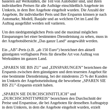
basieren auf Werkstätten, die Teil von Autobutler sind, und ihren
individuellen Preisen für alle Aufträge einschließlich Angebote im
Umkreis, in dem Ihre Angebote eingeholt wurden. Die Anzahl der
Angebote, Ihr individueller Preis und Ihre Ersparnis können je nach
Automarke, Modell, Baujahr und an welchem Ort im Land Ihr
Auftrag ausgeführt werden soll variieren.
Um den niedrigstmöglichen Preis und die maximal möglichen
Einsparungen bei einer bestimmten Dienstleistung zu sehen, muss in
der Angebotsübersicht „Das ganze Land“ ausgewählt werden.
Ein „AB”-Preis (z.B. „ab 150 Euro“) bezeichnet den aktuell
günstigsten verfügbaren Preis für dieselbe Art von Auftrag von
Werkstätten im ganzen Land.
„SPAREN SIE BIS ZU” und „EINSPARUNGEN” bezeichnen die
Ersparnis zwischen dem günstigsten und dem teuersten Angebot für
eine bestimmte Dienstleistung, bei der mindestens 25 % der Kunden
im Umkreis der Angebotseinholung die beworbene „SPAREN SIE
BIS ZU”-Ersparnis erzielt haben.
„SPAREN SIE DURCHSCHNITTLICH” und
„DURCHSCHNITTSPREIS” bezeichnen den Durchschnitt der
Preise und Ersparnisse, die bei Angeboten für denselben Auftragstyp
in dem Umkreis, in dem die Angebote eingeholt wurden, erzielt