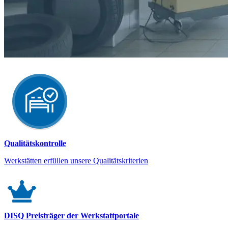
Qualitätskontrolle
Werkstätten erfüllen unsere Qualitätskriterien
DISQ Preisträger der Werkstattportale