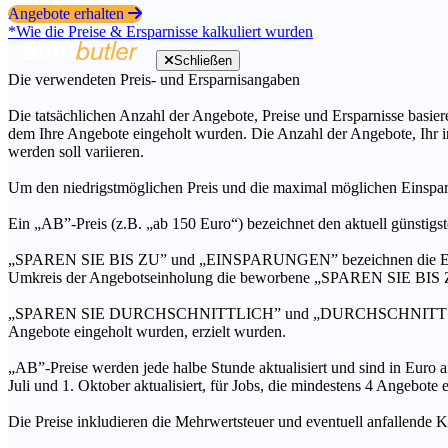
Angebote erhalten
*Wie die Preise & Ersparnisse kalkuliert wurden
Schließen
Die verwendeten Preis- und Ersparnisangaben
Die tatsächlichen Anzahl der Angebote, Preise und Ersparnisse basiere
dem Ihre Angebote eingeholt wurden. Die Anzahl der Angebote, Ihr i
werden soll variieren.
Um den niedrigstmöglichen Preis und die maximal möglichen Einspar
Ein „AB”-Preis (z.B. „ab 150 Euro“) bezeichnet den aktuell günstigs
„SPAREN SIE BIS ZU” und „EINSPARUNGEN” bezeichnen die Ersparni
Umkreis der Angebotseinholung die beworbene „SPAREN SIE BIS ZU
„SPAREN SIE DURCHSCHNITTLICH” und „DURCHSCHNITTSPREIS” bezei
Angebote eingeholt wurden, erzielt wurden.
„AB”-Preise werden jede halbe Stunde aktualisiert und sind in Euro a
Juli und 1. Oktober aktualisiert, für Jobs, die mindestens 4 Angebote
Die Preise inkludieren die Mehrwertsteuer und eventuell anfallende K