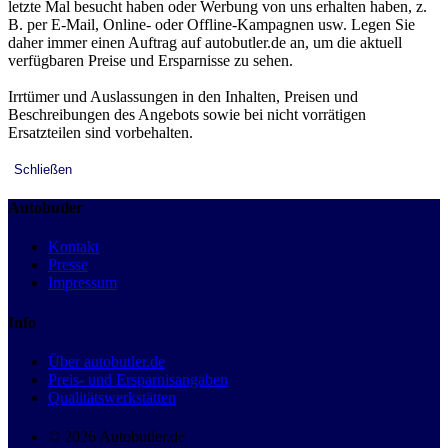
letzte Mal besucht haben oder Werbung von uns erhalten haben, z.
B. per E-Mail, Online- oder Offline-Kampagnen usw. Legen Sie
daher immer einen Auftrag auf autobutler.de an, um die aktuell
verfügbaren Preise und Ersparnisse zu sehen.
Irrtümer und Auslassungen in den Inhalten, Preisen und
Beschreibungen des Angebots sowie bei nicht vorrätigen
Ersatzteilen sind vorbehalten.
Schließen
Autobutler
Kontakt
Presse
Impressum
Info
Über autobutler.de
Preis- und Ersparnisangaben
Qualitätswerkstätten
© 2026 Autobutler.de