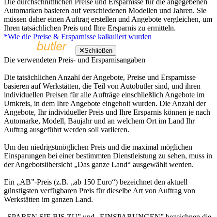
Die durchschnittlichen Preise und Ersparnisse für die angegebenen
Automarken basieren auf verschiedenen Modellen und Jahren. Sie
müssen daher einen Auftrag erstellen und Angebote vergleichen, um
Ihren tatsächlichen Preis und Ihre Ersparnis zu ermitteln.
*Wie die Preise & Ersparnisse kalkuliert wurden
Schließen
Die verwendeten Preis- und Ersparnisangaben
Die tatsächlichen Anzahl der Angebote, Preise und Ersparnisse
basieren auf Werkstätten, die Teil von Autobutler sind, und ihren
individuellen Preisen für alle Aufträge einschließlich Angebote im
Umkreis, in dem Ihre Angebote eingeholt wurden. Die Anzahl der
Angebote, Ihr individueller Preis und Ihre Ersparnis können je nach
Automarke, Modell, Baujahr und an welchem Ort im Land Ihr
Auftrag ausgeführt werden soll variieren.
Um den niedrigstmöglichen Preis und die maximal möglichen
Einsparungen bei einer bestimmten Dienstleistung zu sehen, muss in
der Angebotsübersicht „Das ganze Land“ ausgewählt werden.
Ein „AB”-Preis (z.B. „ab 150 Euro“) bezeichnet den aktuell
günstigsten verfügbaren Preis für dieselbe Art von Auftrag von
Werkstätten im ganzen Land.
„SPAREN SIE BIS ZU” und „EINSPARUNGEN” bezeichnen die