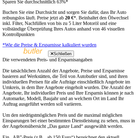
Sparen Sie durchschnittlich 63%*
Buchen Sie eine Durchsicht und sorgen Sie dafür, dass Ihr Auto
reibungslos läuft. Preise jetzt ab
20 €
*. Beinhaltet den Ölwechsel
inkl. Filter, Nachfüllen von bis zu 5 Liter Motoröl und eine
vollständige Überprüfung Ihres Autos anhand von 46 visuellen
Kontrollpunkten
*Wie die Preise & Ersparnisse kalkuliert wurden
Schließen
Die verwendeten Preis- und Ersparnisangaben
Die tatsächlichen Anzahl der Angebote, Preise und Ersparnisse
basieren auf Werkstätten, die Teil von Autobutler sind, und ihren
individuellen Preisen für alle Aufträge einschließlich Angebote im
Umkreis, in dem Ihre Angebote eingeholt wurden. Die Anzahl der
Angebote, Ihr individueller Preis und Ihre Ersparnis können je nach
Automarke, Modell, Baujahr und an welchem Ort im Land Ihr
Auftrag ausgeführt werden soll variieren.
Um den niedrigstmöglichen Preis und die maximal möglichen
Einsparungen bei einer bestimmten Dienstleistung zu sehen, muss in
der Angebotsübersicht „Das ganze Land“ ausgewählt werden.
Ein „AB”-Preis (z.B. „ab 150 Euro“) bezeichnet den aktuell