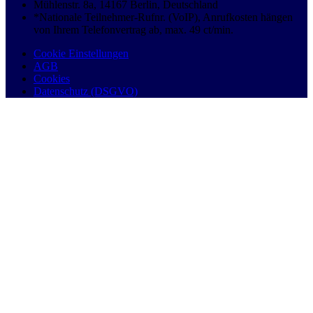
Mühlenstr. 8a, 14167 Berlin, Deutschland
*Nationale Teilnehmer-Rufnr. (VoIP), Anrufkosten hängen
von Ihrem Telefonvertrag ab, max. 49 ct/min.
Cookie Einstellungen
AGB
Cookies
Datenschutz (DSGVO)