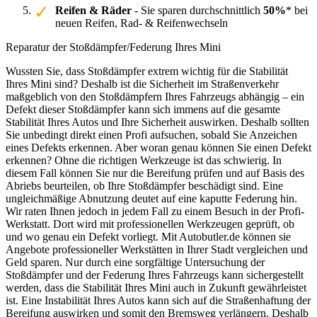
Reifen & Räder
- Sie sparen durchschnittlich
50%
* bei
neuen Reifen, Rad- & Reifenwechseln
Reparatur der Stoßdämpfer/Federung Ihres Mini
Wussten Sie, dass Stoßdämpfer extrem wichtig für die Stabilität
Ihres Mini sind? Deshalb ist die Sicherheit im Straßenverkehr
maßgeblich von den Stoßdämpfern Ihres Fahrzeugs abhängig – ein
Defekt dieser Stoßdämpfer kann sich immens auf die gesamte
Stabilität Ihres Autos und Ihre Sicherheit auswirken. Deshalb sollten
Sie unbedingt direkt einen Profi aufsuchen, sobald Sie Anzeichen
eines Defekts erkennen. Aber woran genau können Sie einen Defekt
erkennen? Ohne die richtigen Werkzeuge ist das schwierig. In
diesem Fall können Sie nur die Bereifung prüfen und auf Basis des
Abriebs beurteilen, ob Ihre Stoßdämpfer beschädigt sind. Eine
ungleichmäßige Abnutzung deutet auf eine kaputte Federung hin.
Wir raten Ihnen jedoch in jedem Fall zu einem Besuch in der Profi-
Werkstatt. Dort wird mit professionellen Werkzeugen geprüft, ob
und wo genau ein Defekt vorliegt. Mit Autobutler.de können sie
Angebote professioneller Werkstätten in Ihrer Stadt vergleichen und
Geld sparen. Nur durch eine sorgfältige Untersuchung der
Stoßdämpfer und der Federung Ihres Fahrzeugs kann sichergestellt
werden, dass die Stabilität Ihres Mini auch in Zukunft gewährleistet
ist. Eine Instabilität Ihres Autos kann sich auf die Straßenhaftung der
Bereifung auswirken und somit den Bremsweg verlängern. Deshalb