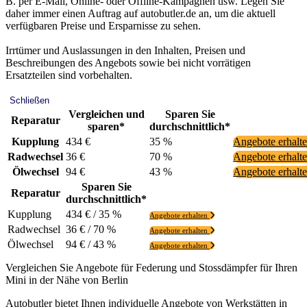
B. per E-Mail, Online- oder Offline-Kampagnen usw. Legen Sie
daher immer einen Auftrag auf autobutler.de an, um die aktuell
verfügbaren Preise und Ersparnisse zu sehen.
Irrtümer und Auslassungen in den Inhalten, Preisen und
Beschreibungen des Angebots sowie bei nicht vorrätigen
Ersatzteilen sind vorbehalten.
Schließen
Vergleichen und
Sparen Sie
Reparatur
sparen*
durchschnittlich*
Kupplung
434 €
35 %
Angebote erhalt
Radwechsel
36 €
70 %
Angebote erhalt
Ölwechsel
94 €
43 %
Angebote erhalt
Sparen Sie
Reparatur
durchschnittlich*
Kupplung
434 € / 35 %
Angebote erhalten
Radwechsel
36 € / 70 %
Angebote erhalten
Ölwechsel
94 € / 43 %
Angebote erhalten
Vergleichen Sie Angebote für Federung und Stossdämpfer für Ihren
Mini in der Nähe von Berlin
Autobutler bietet Ihnen individuelle Angebote von Werkstätten in