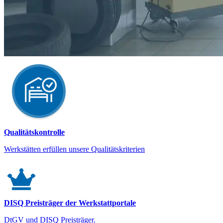
Qualitätskontrolle
Werkstätten erfüllen unsere Qualitätskriterien
DISQ Preisträger der Werkstattportale
DtGV und DISQ Preisträger.