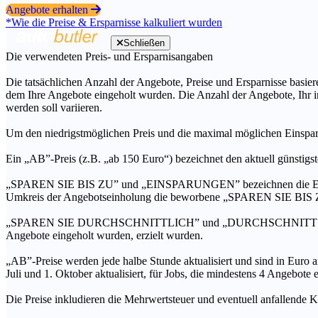
Angebote erhalten
*Wie die Preise & Ersparnisse kalkuliert wurden
Schließen
Die verwendeten Preis- und Ersparnisangaben
Die tatsächlichen Anzahl der Angebote, Preise und Ersparnisse basiere
dem Ihre Angebote eingeholt wurden. Die Anzahl der Angebote, Ihr i
werden soll variieren.
Um den niedrigstmöglichen Preis und die maximal möglichen Einspar
Ein „AB”-Preis (z.B. „ab 150 Euro“) bezeichnet den aktuell günstigs
„SPAREN SIE BIS ZU” und „EINSPARUNGEN” bezeichnen die Ersparni
Umkreis der Angebotseinholung die beworbene „SPAREN SIE BIS ZU
„SPAREN SIE DURCHSCHNITTLICH” und „DURCHSCHNITTSPREIS” bezei
Angebote eingeholt wurden, erzielt wurden.
„AB”-Preise werden jede halbe Stunde aktualisiert und sind in Euro a
Juli und 1. Oktober aktualisiert, für Jobs, die mindestens 4 Angebote
Die Preise inkludieren die Mehrwertsteuer und eventuell anfallende K