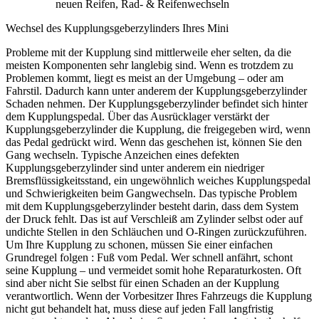
neuen Reifen, Rad- & Reifenwechseln
Wechsel des Kupplungsgeberzylinders Ihres Mini
Probleme mit der Kupplung sind mittlerweile eher selten, da die
meisten Komponenten sehr langlebig sind. Wenn es trotzdem zu
Problemen kommt, liegt es meist an der Umgebung – oder am
Fahrstil. Dadurch kann unter anderem der Kupplungsgeberzylinder
Schaden nehmen. Der Kupplungsgeberzylinder befindet sich hinter
dem Kupplungspedal. Über das Ausrücklager verstärkt der
Kupplungsgeberzylinder die Kupplung, die freigegeben wird, wenn
das Pedal gedrückt wird. Wenn das geschehen ist, können Sie den
Gang wechseln. Typische Anzeichen eines defekten
Kupplungsgeberzylinder sind unter anderem ein niedriger
Bremsflüssigkeitsstand, ein ungewöhnlich weiches Kupplungspedal
und Schwierigkeiten beim Gangwechseln. Das typische Problem
mit dem Kupplungsgeberzylinder besteht darin, dass dem System
der Druck fehlt. Das ist auf Verschleiß am Zylinder selbst oder auf
undichte Stellen in den Schläuchen und O-Ringen zurückzuführen.
Um Ihre Kupplung zu schonen, müssen Sie einer einfachen
Grundregel folgen : Fuß vom Pedal. Wer schnell anfährt, schont
seine Kupplung – und vermeidet somit hohe Reparaturkosten. Oft
sind aber nicht Sie selbst für einen Schaden an der Kupplung
verantwortlich. Wenn der Vorbesitzer Ihres Fahrzeugs die Kupplung
nicht gut behandelt hat, muss diese auf jeden Fall langfristig