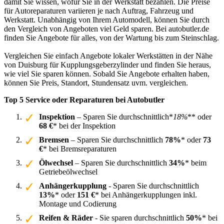
damit Sie wissen, wofür Sie in der Werkstatt bezahlen. Die Preise
für Autoreparaturen variieren je nach Auftrag, Fahrzeug und
Werkstatt. Unabhängig von Ihrem Automodell, können Sie durch
den Vergleich von Angeboten viel Geld sparen. Bei autobutler.de
finden Sie Angebote für alles, von der Wartung bis zum Steinschlag.
Vergleichen Sie einfach Angebote lokaler Werkstätten in der Nähe
von Duisburg für Kupplungsgeberzylinder und finden Sie heraus,
wie viel Sie sparen können. Sobald Sie Angebote erhalten haben,
können Sie Preis, Standort, Stundensatz uvm. vergleichen.
Top 5 Service oder Reparaturen bei Autobutler
Inspektion
– Sparen Sie durchschnittlich*
18%
** oder
68 €
* bei der Inspektion
Bremsen
– Sparen Sie durchschnittlich
78%
* oder
73
€
* bei Bremsreparaturen
Ölwechsel
– Sparen Sie durchschnittlich
34%
* beim
Getriebeölwechsel
Anhängerkupplung
- Sparen Sie durchschnittlich
13%
* oder
151 €
* bei Anhängerkupplungen inkl.
Montage und Codierung
Reifen & Räder
- Sie sparen durchschnittlich
50%
* bei