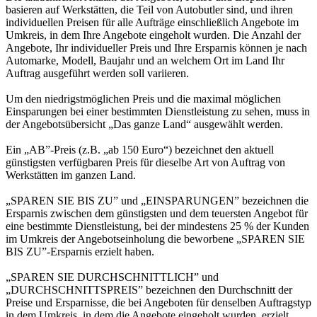
basieren auf Werkstätten, die Teil von Autobutler sind, und ihren
individuellen Preisen für alle Aufträge einschließlich Angebote im
Umkreis, in dem Ihre Angebote eingeholt wurden. Die Anzahl der
Angebote, Ihr individueller Preis und Ihre Ersparnis können je nach
Automarke, Modell, Baujahr und an welchem Ort im Land Ihr
Auftrag ausgeführt werden soll variieren.
Um den niedrigstmöglichen Preis und die maximal möglichen
Einsparungen bei einer bestimmten Dienstleistung zu sehen, muss in
der Angebotsübersicht „Das ganze Land“ ausgewählt werden.
Ein „AB”-Preis (z.B. „ab 150 Euro“) bezeichnet den aktuell
günstigsten verfügbaren Preis für dieselbe Art von Auftrag von
Werkstätten im ganzen Land.
„SPAREN SIE BIS ZU” und „EINSPARUNGEN” bezeichnen die
Ersparnis zwischen dem günstigsten und dem teuersten Angebot für
eine bestimmte Dienstleistung, bei der mindestens 25 % der Kunden
im Umkreis der Angebotseinholung die beworbene „SPAREN SIE
BIS ZU”-Ersparnis erzielt haben.
„SPAREN SIE DURCHSCHNITTLICH” und
„DURCHSCHNITTSPREIS” bezeichnen den Durchschnitt der
Preise und Ersparnisse, die bei Angeboten für denselben Auftragstyp
in dem Umkreis, in dem die Angebote eingeholt wurden, erzielt