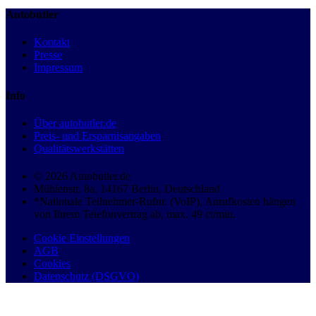
Autobutler
Kontakt
Presse
Impressum
Info
Über autobutler.de
Preis- und Ersparnisangaben
Qualitätswerkstätten
© 2026 Autobutler.de
Mühlenstr. 8a, 14167 Berlin, Deutschland
*Nationale Teilnehmer-Rufnr. (VoIP), Anrufkosten hängen
von Ihrem Telefonvertrag ab, max. 49 ct/min.
Cookie Einstellungen
AGB
Cookies
Datenschutz (DSGVO)