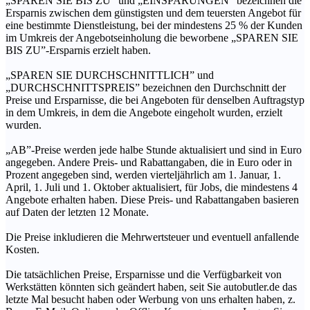
„SPAREN SIE BIS ZU” und „EINSPARUNGEN” bezeichnen die
Ersparnis zwischen dem günstigsten und dem teuersten Angebot für
eine bestimmte Dienstleistung, bei der mindestens 25 % der Kunden
im Umkreis der Angebotseinholung die beworbene „SPAREN SIE
BIS ZU”-Ersparnis erzielt haben.
„SPAREN SIE DURCHSCHNITTLICH” und
„DURCHSCHNITTSPREIS” bezeichnen den Durchschnitt der
Preise und Ersparnisse, die bei Angeboten für denselben Auftragstyp
in dem Umkreis, in dem die Angebote eingeholt wurden, erzielt
wurden.
„AB”-Preise werden jede halbe Stunde aktualisiert und sind in Euro
angegeben. Andere Preis- und Rabattangaben, die in Euro oder in
Prozent angegeben sind, werden vierteljährlich am 1. Januar, 1.
April, 1. Juli und 1. Oktober aktualisiert, für Jobs, die mindestens 4
Angebote erhalten haben. Diese Preis- und Rabattangaben basieren
auf Daten der letzten 12 Monate.
Die Preise inkludieren die Mehrwertsteuer und eventuell anfallende
Kosten.
Die tatsächlichen Preise, Ersparnisse und die Verfügbarkeit von
Werkstätten könnten sich geändert haben, seit Sie autobutler.de das
letzte Mal besucht haben oder Werbung von uns erhalten haben, z.