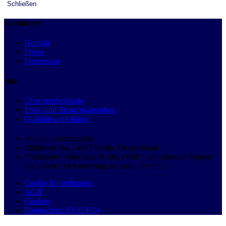
Schließen
Autobutler
Kontakt
Presse
Impressum
Info
Über autobutler.de
Preis- und Ersparnisangaben
Qualitätswerkstätten
© 2026 Autobutler.de
Mühlenstr. 8a, 14167 Berlin, Deutschland
*Nationale Teilnehmer-Rufnr. (VoIP), Anrufkosten hängen
von Ihrem Telefonvertrag ab, max. 49 ct/min.
Cookie Einstellungen
AGB
Cookies
Datenschutz (DSGVO)