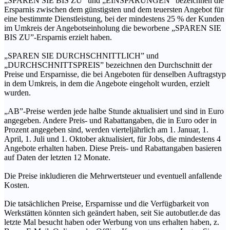
„SPAREN SIE BIS ZU” und „EINSPARUNGEN” bezeichnen die
Ersparnis zwischen dem günstigsten und dem teuersten Angebot für
eine bestimmte Dienstleistung, bei der mindestens 25 % der Kunden
im Umkreis der Angebotseinholung die beworbene „SPAREN SIE
BIS ZU”-Ersparnis erzielt haben.
„SPAREN SIE DURCHSCHNITTLICH” und
„DURCHSCHNITTSPREIS” bezeichnen den Durchschnitt der
Preise und Ersparnisse, die bei Angeboten für denselben Auftragstyp
in dem Umkreis, in dem die Angebote eingeholt wurden, erzielt
wurden.
„AB”-Preise werden jede halbe Stunde aktualisiert und sind in Euro
angegeben. Andere Preis- und Rabattangaben, die in Euro oder in
Prozent angegeben sind, werden vierteljährlich am 1. Januar, 1.
April, 1. Juli und 1. Oktober aktualisiert, für Jobs, die mindestens 4
Angebote erhalten haben. Diese Preis- und Rabattangaben basieren
auf Daten der letzten 12 Monate.
Die Preise inkludieren die Mehrwertsteuer und eventuell anfallende
Kosten.
Die tatsächlichen Preise, Ersparnisse und die Verfügbarkeit von
Werkstätten könnten sich geändert haben, seit Sie autobutler.de das
letzte Mal besucht haben oder Werbung von uns erhalten haben, z.