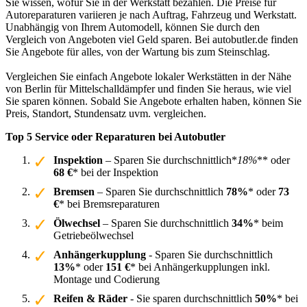
Sie wissen, wofür Sie in der Werkstatt bezahlen. Die Preise für
Autoreparaturen variieren je nach Auftrag, Fahrzeug und Werkstatt.
Unabhängig von Ihrem Automodell, können Sie durch den
Vergleich von Angeboten viel Geld sparen. Bei autobutler.de finden
Sie Angebote für alles, von der Wartung bis zum Steinschlag.
Vergleichen Sie einfach Angebote lokaler Werkstätten in der Nähe
von Berlin für Mittelschalldämpfer und finden Sie heraus, wie viel
Sie sparen können. Sobald Sie Angebote erhalten haben, können Sie
Preis, Standort, Stundensatz uvm. vergleichen.
Top 5 Service oder Reparaturen bei Autobutler
Inspektion
– Sparen Sie durchschnittlich*
18%
** oder
68 €
* bei der Inspektion
Bremsen
– Sparen Sie durchschnittlich
78%
* oder
73
€
* bei Bremsreparaturen
Ölwechsel
– Sparen Sie durchschnittlich
34%
* beim
Getriebeölwechsel
Anhängerkupplung
- Sparen Sie durchschnittlich
13%
* oder
151 €
* bei Anhängerkupplungen inkl.
Montage und Codierung
Reifen & Räder
- Sie sparen durchschnittlich
50%
* bei