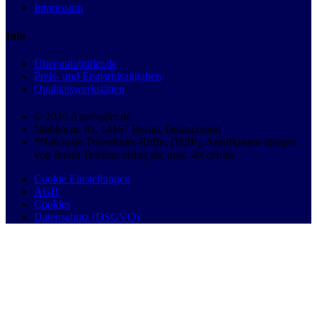
Impressum
Info
Über autobutler.de
Preis- und Ersparnisangaben
Qualitätswerkstätten
© 2026 Autobutler.de
Mühlenstr. 8a, 14167 Berlin, Deutschland
*Nationale Teilnehmer-Rufnr. (VoIP), Anrufkosten hängen
von Ihrem Telefonvertrag ab, max. 49 ct/min.
Cookie Einstellungen
AGB
Cookies
Datenschutz (DSGVO)