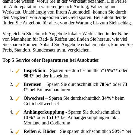
damit Sie wissen, wofür Sie in der Werkstatt bezahlen. Die Preise
für Autoreparaturen variieren je nach Auftrag, Fahrzeug und
Werkstatt. Unabhängig von Ihrem Automodell, können Sie durch
den Vergleich von Angeboten viel Geld sparen. Bei autobutler.de
finden Sie Angebote für alles, von der Wartung bis zum Steinschlag.
Vergleichen Sie einfach Angebote lokaler Werkstätten in der Nähe
von Mannheim für Rad- & Reifen und finden Sie heraus, wie viel
Sie sparen können. Sobald Sie Angebote erhalten haben, können Sie
Preis, Standort, Stundensatz uvm. vergleichen.
Top 5 Service oder Reparaturen bei Autobutler
Inspektion
– Sparen Sie durchschnittlich*
18%
** oder
68 €
* bei der Inspektion
Bremsen
– Sparen Sie durchschnittlich
78%
* oder
73
€
* bei Bremsreparaturen
Ölwechsel
– Sparen Sie durchschnittlich
34%
* beim
Getriebeölwechsel
Anhängerkupplung
- Sparen Sie durchschnittlich
13%
* oder
151 €
* bei Anhängerkupplungen inkl.
Montage und Codierung
Reifen & Räder
- Sie sparen durchschnittlich
50%
* bei