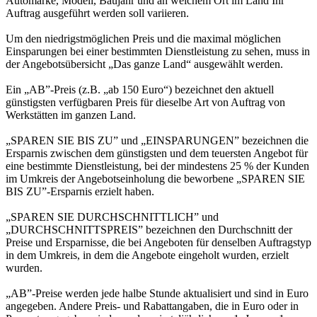
Automarke, Modell, Baujahr und an welchem Ort im Land Ihr
Auftrag ausgeführt werden soll variieren.
Um den niedrigstmöglichen Preis und die maximal möglichen
Einsparungen bei einer bestimmten Dienstleistung zu sehen, muss in
der Angebotsübersicht „Das ganze Land“ ausgewählt werden.
Ein „AB”-Preis (z.B. „ab 150 Euro“) bezeichnet den aktuell
günstigsten verfügbaren Preis für dieselbe Art von Auftrag von
Werkstätten im ganzen Land.
„SPAREN SIE BIS ZU” und „EINSPARUNGEN” bezeichnen die
Ersparnis zwischen dem günstigsten und dem teuersten Angebot für
eine bestimmte Dienstleistung, bei der mindestens 25 % der Kunden
im Umkreis der Angebotseinholung die beworbene „SPAREN SIE
BIS ZU”-Ersparnis erzielt haben.
„SPAREN SIE DURCHSCHNITTLICH” und
„DURCHSCHNITTSPREIS” bezeichnen den Durchschnitt der
Preise und Ersparnisse, die bei Angeboten für denselben Auftragstyp
in dem Umkreis, in dem die Angebote eingeholt wurden, erzielt
wurden.
„AB”-Preise werden jede halbe Stunde aktualisiert und sind in Euro
angegeben. Andere Preis- und Rabattangaben, die in Euro oder in