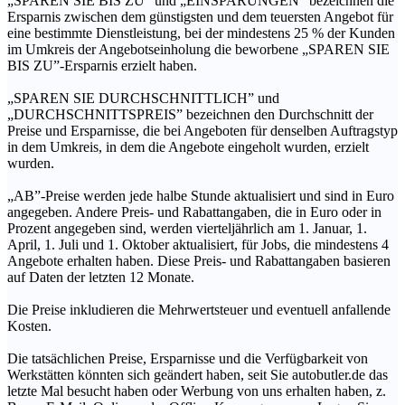
„SPAREN SIE BIS ZU” und „EINSPARUNGEN” bezeichnen die
Ersparnis zwischen dem günstigsten und dem teuersten Angebot für
eine bestimmte Dienstleistung, bei der mindestens 25 % der Kunden
im Umkreis der Angebotseinholung die beworbene „SPAREN SIE
BIS ZU”-Ersparnis erzielt haben.
„SPAREN SIE DURCHSCHNITTLICH” und
„DURCHSCHNITTSPREIS” bezeichnen den Durchschnitt der
Preise und Ersparnisse, die bei Angeboten für denselben Auftragstyp
in dem Umkreis, in dem die Angebote eingeholt wurden, erzielt
wurden.
„AB”-Preise werden jede halbe Stunde aktualisiert und sind in Euro
angegeben. Andere Preis- und Rabattangaben, die in Euro oder in
Prozent angegeben sind, werden vierteljährlich am 1. Januar, 1.
April, 1. Juli und 1. Oktober aktualisiert, für Jobs, die mindestens 4
Angebote erhalten haben. Diese Preis- und Rabattangaben basieren
auf Daten der letzten 12 Monate.
Die Preise inkludieren die Mehrwertsteuer und eventuell anfallende
Kosten.
Die tatsächlichen Preise, Ersparnisse und die Verfügbarkeit von
Werkstätten könnten sich geändert haben, seit Sie autobutler.de das
letzte Mal besucht haben oder Werbung von uns erhalten haben, z.