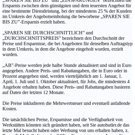
„SPAREN SIE BIS ZU” und „EINSPARUNGEN” bezeichnen die
Ersparnis zwischen dem günstigsten und dem teuersten Angebot für
eine bestimmte Dienstleistung, bei der mindestens 25 % der Kunden
im Umkreis der Angebotseinholung die beworbene „SPAREN SIE
BIS ZU”-Ersparnis erzielt haben.
„SPAREN SIE DURCHSCHNITTLICH” und
„DURCHSCHNITTSPREIS” bezeichnen den Durchschnitt der
Preise und Ersparnisse, die bei Angeboten für denselben Auftragstyp
in dem Umkreis, in dem die Angebote eingeholt wurden, erzielt
wurden.
„AB”-Preise werden jede halbe Stunde aktualisiert und sind in Euro
angegeben. Andere Preis- und Rabattangaben, die in Euro oder in
Prozent angegeben sind, werden vierteljährlich am 1. Januar, 1.
April, 1. Juli und 1. Oktober aktualisiert, für Jobs, die mindestens 4
Angebote erhalten haben. Diese Preis- und Rabattangaben basieren
auf Daten der letzten 12 Monate.
Die Preise inkludieren die Mehrwertsteuer und eventuell anfallende
Kosten.
Die tatsächlichen Preise, Ersparnisse und die Verfügbarkeit von
Werkstätten könnten sich geändert haben, seit Sie autobutler.de das
letzte Mal besucht haben oder Werbung von uns erhalten haben, z.