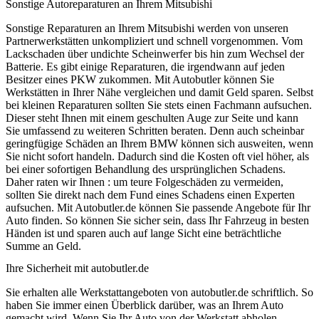
Sonstige Autoreparaturen an Ihrem Mitsubishi
Sonstige Reparaturen an Ihrem Mitsubishi werden von unseren
Partnerwerkstätten unkompliziert und schnell vorgenommen. Vom
Lackschaden über undichte Scheinwerfer bis hin zum Wechsel der
Batterie. Es gibt einige Reparaturen, die irgendwann auf jeden
Besitzer eines PKW zukommen. Mit Autobutler können Sie
Werkstätten in Ihrer Nähe vergleichen und damit Geld sparen. Selbst
bei kleinen Reparaturen sollten Sie stets einen Fachmann aufsuchen.
Dieser steht Ihnen mit einem geschulten Auge zur Seite und kann
Sie umfassend zu weiteren Schritten beraten. Denn auch scheinbar
geringfügige Schäden an Ihrem BMW können sich ausweiten, wenn
Sie nicht sofort handeln. Dadurch sind die Kosten oft viel höher, als
bei einer sofortigen Behandlung des ursprünglichen Schadens.
Daher raten wir Ihnen : um teure Folgeschäden zu vermeiden,
sollten Sie direkt nach dem Fund eines Schadens einen Experten
aufsuchen. Mit Autobutler.de können Sie passende Angebote für Ihr
Auto finden. So können Sie sicher sein, dass Ihr Fahrzeug in besten
Händen ist und sparen auch auf lange Sicht eine beträchtliche
Summe an Geld.
Ihre Sicherheit mit autobutler.de
Sie erhalten alle Werkstattangeboten von autobutler.de schriftlich. So
haben Sie immer einen Überblick darüber, was an Ihrem Auto
gemacht wird. Wenn Sie Ihr Auto von der Werkstatt abholen,