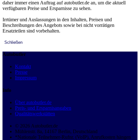
daher immer einen Auftrag auf autobutler.de an, um die aktuell
verfügbaren Preise und Ersparnisse zu sehen.
Irrtümer und Auslassungen in den Inhalten, Preisen und
Beschreibungen des Angebots sowie bei nicht vorrätigen
Ersatzteilen sind vorbehalten.
Schließen
Autobutler
Kontakt
Presse
Impressum
Info
Über autobutler.de
Preis- und Ersparnisangaben
Qualitätswerkstätten
© 2026 Autobutler.de
Mühlenstr. 8a, 14167 Berlin, Deutschland
*Nationale Teilnehmer-Rufnr. (VoIP), Anrufkosten hängen