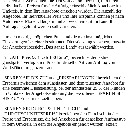
basieren auf Werkstätten, die Teil von Autobutler sind, und ihren
individuellen Preisen für alle Aufträge einschließlich Angebote im
Umkreis, in dem Ihre Angebote eingeholt wurden. Die Anzahl der
Angebote, Ihr individueller Preis und Ihre Ersparnis können je nach
Automarke, Modell, Baujahr und an welchem Ort im Land Ihr
Auftrag ausgeführt werden soll variieren.
Um den niedrigstmöglichen Preis und die maximal möglichen
Einsparungen bei einer bestimmten Dienstleistung zu sehen, muss in
der Angebotsübersicht „Das ganze Land“ ausgewählt werden.
Ein „AB”-Preis (z.B. „ab 150 Euro“) bezeichnet den aktuell
günstigsten verfügbaren Preis für dieselbe Art von Auftrag von
Werkstätten im ganzen Land.
„SPAREN SIE BIS ZU” und „EINSPARUNGEN” bezeichnen die
Ersparnis zwischen dem günstigsten und dem teuersten Angebot für
eine bestimmte Dienstleistung, bei der mindestens 25 % der Kunden
im Umkreis der Angebotseinholung die beworbene „SPAREN SIE
BIS ZU”-Ersparnis erzielt haben.
„SPAREN SIE DURCHSCHNITTLICH” und
„DURCHSCHNITTSPREIS” bezeichnen den Durchschnitt der
Preise und Ersparnisse, die bei Angeboten für denselben Auftragstyp
in dem Umkreis, in dem die Angebote eingeholt wurden, erzielt