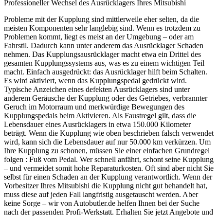
Professioneller Wechsel des Ausrücklagers Ihres Mitsubishi
Probleme mit der Kupplung sind mittlerweile eher selten, da die
meisten Komponenten sehr langlebig sind. Wenn es trotzdem zu
Problemen kommt, liegt es meist an der Umgebung – oder am
Fahrstil. Dadurch kann unter anderem das Ausrücklager Schaden
nehmen. Das Kupplungsausrücklager macht etwa ein Drittel des
gesamten Kupplungssystems aus, was es zu einem wichtigen Teil
macht. Einfach ausgedrückt: das Ausrücklager hilft beim Schalten.
Es wird aktiviert, wenn das Kupplungspedal gedrückt wird.
Typische Anzeichen eines defekten Ausrücklagers sind unter
anderem Geräusche der Kupplung oder des Getriebes, verbrannter
Geruch im Motorraum und merkwürdige Bewegungen des
Kupplungspedals beim Aktivieren. Als Faustregel gilt, dass die
Lebensdauer eines Ausrücklagers in etwa 150.000 Kilometer
beträgt. Wenn die Kupplung wie oben beschrieben falsch verwendet
wird, kann sich die Lebensdauer auf nur 50.000 km verkürzen. Um
Ihre Kupplung zu schonen, müssen Sie einer einfachen Grundregel
folgen : Fuß vom Pedal. Wer schnell anfährt, schont seine Kupplung
– und vermeidet somit hohe Reparaturkosten. Oft sind aber nicht Sie
selbst für einen Schaden an der Kupplung verantwortlich. Wenn der
Vorbesitzer Ihres Mitsubishi die Kupplung nicht gut behandelt hat,
muss diese auf jeden Fall langfristig ausgetauscht werden. Aber
keine Sorge – wir von Autobutler.de helfen Ihnen bei der Suche
nach der passenden Profi-Werkstatt. Erhalten Sie jetzt Angebote und