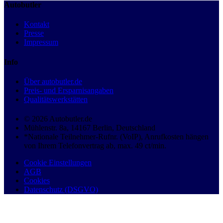
Autobutler
Kontakt
Presse
Impressum
Info
Über autobutler.de
Preis- und Ersparnisangaben
Qualitätswerkstätten
© 2026 Autobutler.de
Mühlenstr. 8a, 14167 Berlin, Deutschland
*Nationale Teilnehmer-Rufnr. (VoIP), Anrufkosten hängen
von Ihrem Telefonvertrag ab, max. 49 ct/min.
Cookie Einstellungen
AGB
Cookies
Datenschutz (DSGVO)