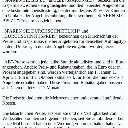
„SPAREN SIE BIS ZU” und „EINSPARUNGEN” bezeichnen die
Ersparnis zwischen dem günstigsten und dem teuersten Angebot für
eine bestimmte Dienstleistung, bei der mindestens 25 % der Kunden
im Umkreis der Angebotseinholung die beworbene „SPAREN SIE
BIS ZU”-Ersparnis erzielt haben.
„SPAREN SIE DURCHSCHNITTLICH” und
„DURCHSCHNITTSPREIS” bezeichnen den Durchschnitt der
Preise und Ersparnisse, die bei Angeboten für denselben Auftragstyp
in dem Umkreis, in dem die Angebote eingeholt wurden, erzielt
wurden.
„AB”-Preise werden jede halbe Stunde aktualisiert und sind in Euro
angegeben. Andere Preis- und Rabattangaben, die in Euro oder in
Prozent angegeben sind, werden vierteljährlich am 1. Januar, 1.
April, 1. Juli und 1. Oktober aktualisiert, für Jobs, die mindestens 4
Angebote erhalten haben. Diese Preis- und Rabattangaben basieren
auf Daten der letzten 12 Monate.
Die Preise inkludieren die Mehrwertsteuer und eventuell anfallende
Kosten.
Die tatsächlichen Preise, Ersparnisse und die Verfügbarkeit von
Werkstätten könnten sich geändert haben, seit Sie autobutler.de das
letzte Mal besucht haben oder Werbung von uns erhalten haben, z.