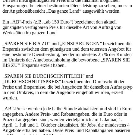
Um den niedrigstmöglichen Preis und die maximal möglichen
Einsparungen bei einer bestimmten Dienstleistung zu sehen, muss in
der Angebotsübersicht „Das ganze Land“ ausgewählt werden.
Ein „AB”-Preis (z.B. „ab 150 Euro“) bezeichnet den aktuell
günstigsten verfügbaren Preis für dieselbe Art von Auftrag von
Werkstätten im ganzen Land.
„SPAREN SIE BIS ZU” und „EINSPARUNGEN” bezeichnen die
Ersparnis zwischen dem günstigsten und dem teuersten Angebot für
eine bestimmte Dienstleistung, bei der mindestens 25 % der Kunden
im Umkreis der Angebotseinholung die beworbene „SPAREN SIE
BIS ZU”-Ersparnis erzielt haben.
„SPAREN SIE DURCHSCHNITTLICH” und
„DURCHSCHNITTSPREIS” bezeichnen den Durchschnitt der
Preise und Ersparnisse, die bei Angeboten für denselben Auftragstyp
in dem Umkreis, in dem die Angebote eingeholt wurden, erzielt
wurden.
„AB”-Preise werden jede halbe Stunde aktualisiert und sind in Euro
angegeben. Andere Preis- und Rabattangaben, die in Euro oder in
Prozent angegeben sind, werden vierteljährlich am 1. Januar, 1.
April, 1. Juli und 1. Oktober aktualisiert, für Jobs, die mindestens 4
Angebote erhalten haben. Diese Preis- und Rabattangaben basieren