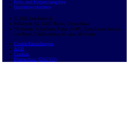
Preis- und Ersparnisangaben
Qualitätswerkstätten
© 2026 Autobutler.de
Mühlenstr. 8a, 14167 Berlin, Deutschland
*Nationale Teilnehmer-Rufnr. (VoIP), Anrufkosten hängen
von Ihrem Telefonvertrag ab, max. 49 ct/min.
Cookie Einstellungen
AGB
Cookies
Datenschutz (DSGVO)