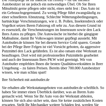
Autobesitzer ist sie jedoch ein notwendiges Übel. Ob Sie Ihren
Mitsubishi gerne pflegen oder nicht, eines steht fest : Das Auto ist
ein Gebrauchsgegenstand. Zu wenig Pflege führt zwangsläufig zu
einer schnelleren Abnutzung. Schlechte Witterungsbedingungen,
hartnäckige Verschmutzungen, wie z. B. Pollen, Insektendreck oder
Vogelkot setzen Ihrem Fahrzeug oft sehr zu. Aus diesem Grund ist
es essenziell, die Verschmutzungen im Innenraum sowie den Lack
Ihres Autos zu pflegen. Die Autowäsche ist hierbei die gängigste
Maßnahme, damit Ihr Volkswagen immer gepflegt aussieht. Mit
Autobutler.de können Sie bei diesem Service Geld sparen. Gerade
bei der Pflege Ihrer Felgen ist viel Vorsicht geboten, da aggressive
Putzmittel den Lack gefährden. Es ist also ratsam eine Werkstatt zu
beauftragen. Dort wird mit professionellen Putzmitteln gearbeitet
und auch der Innenraum Ihres PKW wird gereinigt. Wir von
Autobutler empfehlen Ihnen die besten Qualitätswerkstätten in Ihrer
Umgebung – zu fairen Preisen. Bereits über 700.000 Autobesitzer
wissen, wie man schlau spart!
Ihre Sicherheit mit autobutler.de
Sie erhalten alle Werkstattangeboten von autobutler.de schriftlich. So
haben Sie immer einen Überblick darüber, was an Ihrem Auto
gemacht wird. Wenn Sie Ihr Auto von der Werkstatt abholen,
können Sie sich also sicher sein, dass Sie keine zusätzlichen Kosten
erwarten. Stellt Ihr Mechaniker weitere Schäden fest, werden Sie