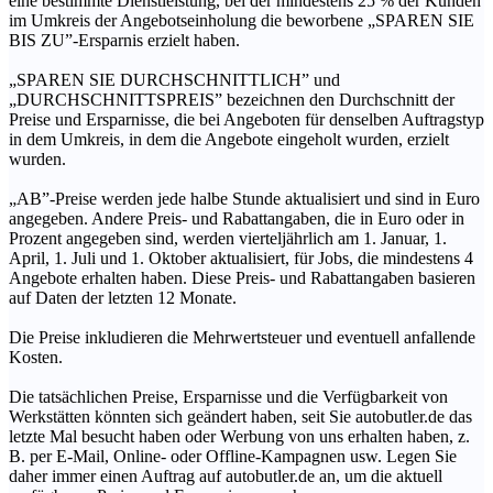
eine bestimmte Dienstleistung, bei der mindestens 25 % der Kunden
im Umkreis der Angebotseinholung die beworbene „SPAREN SIE
BIS ZU”-Ersparnis erzielt haben.
„SPAREN SIE DURCHSCHNITTLICH” und
„DURCHSCHNITTSPREIS” bezeichnen den Durchschnitt der
Preise und Ersparnisse, die bei Angeboten für denselben Auftragstyp
in dem Umkreis, in dem die Angebote eingeholt wurden, erzielt
wurden.
„AB”-Preise werden jede halbe Stunde aktualisiert und sind in Euro
angegeben. Andere Preis- und Rabattangaben, die in Euro oder in
Prozent angegeben sind, werden vierteljährlich am 1. Januar, 1.
April, 1. Juli und 1. Oktober aktualisiert, für Jobs, die mindestens 4
Angebote erhalten haben. Diese Preis- und Rabattangaben basieren
auf Daten der letzten 12 Monate.
Die Preise inkludieren die Mehrwertsteuer und eventuell anfallende
Kosten.
Die tatsächlichen Preise, Ersparnisse und die Verfügbarkeit von
Werkstätten könnten sich geändert haben, seit Sie autobutler.de das
letzte Mal besucht haben oder Werbung von uns erhalten haben, z.
B. per E-Mail, Online- oder Offline-Kampagnen usw. Legen Sie
daher immer einen Auftrag auf autobutler.de an, um die aktuell