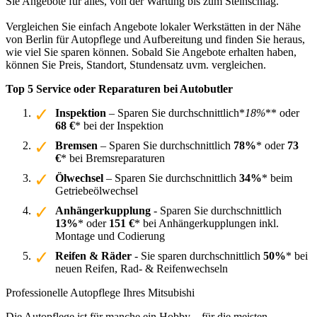
Sie Angebote für alles, von der Wartung bis zum Steinschlag.
Vergleichen Sie einfach Angebote lokaler Werkstätten in der Nähe
von Berlin für Autopflege und Aufbereitung und finden Sie heraus,
wie viel Sie sparen können. Sobald Sie Angebote erhalten haben,
können Sie Preis, Standort, Stundensatz uvm. vergleichen.
Top 5 Service oder Reparaturen bei Autobutler
Inspektion
– Sparen Sie durchschnittlich*
18%
** oder
68 €
* bei der Inspektion
Bremsen
– Sparen Sie durchschnittlich
78%
* oder
73
€
* bei Bremsreparaturen
Ölwechsel
– Sparen Sie durchschnittlich
34%
* beim
Getriebeölwechsel
Anhängerkupplung
- Sparen Sie durchschnittlich
13%
* oder
151 €
* bei Anhängerkupplungen inkl.
Montage und Codierung
Reifen & Räder
- Sie sparen durchschnittlich
50%
* bei
neuen Reifen, Rad- & Reifenwechseln
Professionelle Autopflege Ihres Mitsubishi
Die Autopflege ist für manche ein Hobby – für die meisten