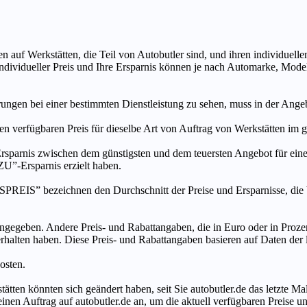
n auf Werkstätten, die Teil von Autobutler sind, und ihren individuelle
ndividueller Preis und Ihre Ersparnis können je nach Automarke, Mode
ungen bei einer bestimmten Dienstleistung zu sehen, muss in der Ang
ten verfügbaren Preis für dieselbe Art von Auftrag von Werkstätten im
s zwischen dem günstigsten und dem teuersten Angebot für eine be
”-Ersparnis erzielt haben.
chnen den Durchschnitt der Preise und Ersparnisse, die bei An
ngegeben. Andere Preis- und Rabattangaben, die in Euro oder in Prozent
 erhalten haben. Diese Preis- und Rabattangaben basieren auf Daten der
osten.
tätten könnten sich geändert haben, seit Sie autobutler.de das letzte 
en Auftrag auf autobutler.de an, um die aktuell verfügbaren Preise un