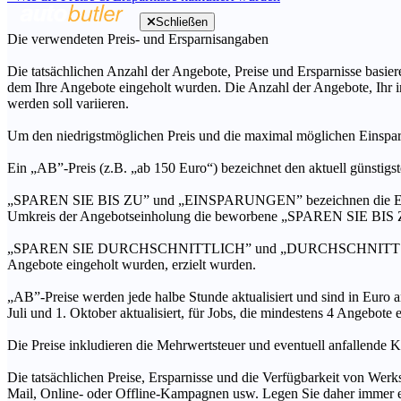
Schließen
Die verwendeten Preis- und Ersparnisangaben
Die tatsächlichen Anzahl der Angebote, Preise und Ersparnisse basiere
dem Ihre Angebote eingeholt wurden. Die Anzahl der Angebote, Ihr i
werden soll variieren.
Um den niedrigstmöglichen Preis und die maximal möglichen Einspar
Ein „AB”-Preis (z.B. „ab 150 Euro“) bezeichnet den aktuell günstigs
„SPAREN SIE BIS ZU” und „EINSPARUNGEN” bezeichnen die Ersparni
Umkreis der Angebotseinholung die beworbene „SPAREN SIE BIS ZU
„SPAREN SIE DURCHSCHNITTLICH” und „DURCHSCHNITTSPREIS” bezei
Angebote eingeholt wurden, erzielt wurden.
„AB”-Preise werden jede halbe Stunde aktualisiert und sind in Euro a
Juli und 1. Oktober aktualisiert, für Jobs, die mindestens 4 Angebote
Die Preise inkludieren die Mehrwertsteuer und eventuell anfallende K
Die tatsächlichen Preise, Ersparnisse und die Verfügbarkeit von Werks
Mail, Online- oder Offline-Kampagnen usw. Legen Sie daher immer ein