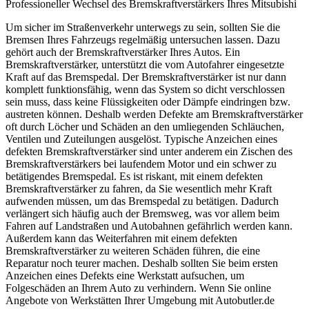
Professioneller Wechsel des Bremskraftverstärkers Ihres Mitsubishi
Um sicher im Straßenverkehr unterwegs zu sein, sollten Sie die
Bremsen Ihres Fahrzeugs regelmäßig untersuchen lassen. Dazu
gehört auch der Bremskraftverstärker Ihres Autos. Ein
Bremskraftverstärker, unterstützt die vom Autofahrer eingesetzte
Kraft auf das Bremspedal. Der Bremskraftverstärker ist nur dann
komplett funktionsfähig, wenn das System so dicht verschlossen
sein muss, dass keine Flüssigkeiten oder Dämpfe eindringen bzw.
austreten können. Deshalb werden Defekte am Bremskraftverstärker
oft durch Löcher und Schäden an den umliegenden Schläuchen,
Ventilen und Zuteilungen ausgelöst. Typische Anzeichen eines
defekten Bremskraftverstärker sind unter anderem ein Zischen des
Bremskraftverstärkers bei laufendem Motor und ein schwer zu
betätigendes Bremspedal. Es ist riskant, mit einem defekten
Bremskraftverstärker zu fahren, da Sie wesentlich mehr Kraft
aufwenden müssen, um das Bremspedal zu betätigen. Dadurch
verlängert sich häufig auch der Bremsweg, was vor allem beim
Fahren auf Landstraßen und Autobahnen gefährlich werden kann.
Außerdem kann das Weiterfahren mit einem defekten
Bremskraftverstärker zu weiteren Schäden führen, die eine
Reparatur noch teurer machen. Deshalb sollten Sie beim ersten
Anzeichen eines Defekts eine Werkstatt aufsuchen, um
Folgeschäden an Ihrem Auto zu verhindern. Wenn Sie online
Angebote von Werkstätten Ihrer Umgebung mit Autobutler.de