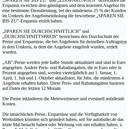
„SPAREN SIE BIS ZU” und „EINSPARUNGEN” bezeichnen die
Ersparnis zwischen dem günstigsten und dem teuersten Angebot für
eine bestimmte Dienstleistung, bei der mindestens 25 % der Kunden
im Umkreis der Angebotseinholung die beworbene „SPAREN SIE
BIS ZU”-Ersparnis erzielt haben.
„SPAREN SIE DURCHSCHNITTLICH” und
„DURCHSCHNITTSPREIS” bezeichnen den Durchschnitt der
Preise und Ersparnisse, die bei Angeboten für denselben Auftragstyp
in dem Umkreis, in dem die Angebote eingeholt wurden, erzielt
wurden.
„AB”-Preise werden jede halbe Stunde aktualisiert und sind in Euro
angegeben. Andere Preis- und Rabattangaben, die in Euro oder in
Prozent angegeben sind, werden vierteljährlich am 1. Januar, 1.
April, 1. Juli und 1. Oktober aktualisiert, für Jobs, die mindestens 4
Angebote erhalten haben. Diese Preis- und Rabattangaben basieren
auf Daten der letzten 12 Monate.
Die Preise inkludieren die Mehrwertsteuer und eventuell anfallende
Kosten.
Die tatsächlichen Preise, Ersparnisse und die Verfügbarkeit von
Werkstätten könnten sich geändert haben, seit Sie autobutler.de das
letzte Mal besucht haben oder Werbung von uns erhalten haben, z.