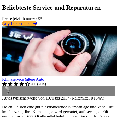
Beliebteste Service und Reparaturen
Preise jetzt ab nur 60 €*
Angebote erhalten
Klimaservice (ältere Auto)
4.6
(
204
)
Autos typischerweise von 1970 bis 2017 (Kältemittel R134A)
Holen Sie sich eine gut funktionierende Klimaanlage und kalte Luft
im Fahrzeug. Ihre Klimaanlage wird gewartet, auf Lecks geprüft
und mit bis zu
200 g
Kältemittel befüllt. Holen Sie sich Angebote