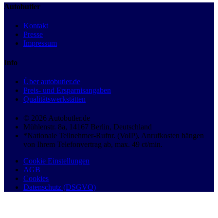
Autobutler
Kontakt
Presse
Impressum
Info
Über autobutler.de
Preis- und Ersparnisangaben
Qualitätswerkstätten
© 2026 Autobutler.de
Mühlenstr. 8a, 14167 Berlin, Deutschland
*Nationale Teilnehmer-Rufnr. (VoIP), Anrufkosten hängen
von Ihrem Telefonvertrag ab, max. 49 ct/min.
Cookie Einstellungen
AGB
Cookies
Datenschutz (DSGVO)