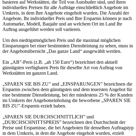
basieren auf Werkstätten, die Teil von Autobutler sind, und ihren
individuellen Preisen für alle Aufträge einschließlich Angebote im
Umkreis, in dem Ihre Angebote eingeholt wurden. Die Anzahl der
Angebote, Ihr individueller Preis und Ihre Ersparnis können je nach
Automarke, Modell, Baujahr und an welchem Ort im Land Ihr
Auftrag ausgeführt werden soll variieren.
Um den niedrigstmöglichen Preis und die maximal möglichen
Einsparungen bei einer bestimmten Dienstleistung zu sehen, muss in
der Angebotsübersicht „Das ganze Land“ ausgewählt werden.
Ein „AB”-Preis (z.B. „ab 150 Euro“) bezeichnet den aktuell
günstigsten verfügbaren Preis für dieselbe Art von Auftrag von
Werkstätten im ganzen Land.
„SPAREN SIE BIS ZU” und „EINSPARUNGEN” bezeichnen die
Ersparnis zwischen dem günstigsten und dem teuersten Angebot für
eine bestimmte Dienstleistung, bei der mindestens 25 % der Kunden
im Umkreis der Angebotseinholung die beworbene „SPAREN SIE
BIS ZU”-Ersparnis erzielt haben.
„SPAREN SIE DURCHSCHNITTLICH” und
„DURCHSCHNITTSPREIS” bezeichnen den Durchschnitt der
Preise und Ersparnisse, die bei Angeboten für denselben Auftragstyp
in dem Umkreis, in dem die Angebote eingeholt wurden, erzielt