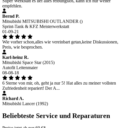
Super Werkstatt es lief alles reibungslos, kann ich nur weiter
empfehlen.
Bernd P.
Mitsubishi MITSUBISHI OUTLANDER ()
Sprint-Tank & KFZ Meisterwerkstatt
01-09-21
Wie vorher schon,alles wie vereinbart getan,keine Diskussionen,
Preis, wie besprochen.
Karl-heinz R.
Mitsubishi Space Star (2015)
Autofit Leitenmaier
08-08-18
6 Sterne von mir, oh, geht ja nur 5! Hat alles zu meiner vollsten
Zufriedenheit repariert! Der A...
Richard A.
Mitsubishi Lancer (1992)
Beliebteste Service und Reparaturen
Preise jetzt ab nur 60 €*