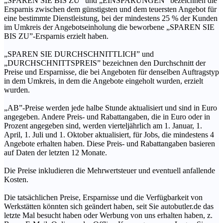
„SPAREN SIE BIS ZU” und „EINSPARUNGEN” bezeichnen die
Ersparnis zwischen dem günstigsten und dem teuersten Angebot für
eine bestimmte Dienstleistung, bei der mindestens 25 % der Kunden
im Umkreis der Angebotseinholung die beworbene „SPAREN SIE
BIS ZU”-Ersparnis erzielt haben.
„SPAREN SIE DURCHSCHNITTLICH” und
„DURCHSCHNITTSPREIS” bezeichnen den Durchschnitt der
Preise und Ersparnisse, die bei Angeboten für denselben Auftragstyp
in dem Umkreis, in dem die Angebote eingeholt wurden, erzielt
wurden.
„AB”-Preise werden jede halbe Stunde aktualisiert und sind in Euro
angegeben. Andere Preis- und Rabattangaben, die in Euro oder in
Prozent angegeben sind, werden vierteljährlich am 1. Januar, 1.
April, 1. Juli und 1. Oktober aktualisiert, für Jobs, die mindestens 4
Angebote erhalten haben. Diese Preis- und Rabattangaben basieren
auf Daten der letzten 12 Monate.
Die Preise inkludieren die Mehrwertsteuer und eventuell anfallende
Kosten.
Die tatsächlichen Preise, Ersparnisse und die Verfügbarkeit von
Werkstätten könnten sich geändert haben, seit Sie autobutler.de das
letzte Mal besucht haben oder Werbung von uns erhalten haben, z.