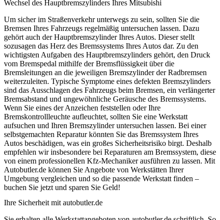
Wechsel des Hauptbremszylinders Ihres Mitsubishi
Um sicher im Straßenverkehr unterwegs zu sein, sollten Sie die
Bremsen Ihres Fahrzeugs regelmäßig untersuchen lassen. Dazu
gehört auch der Hauptbremszylinder Ihres Autos. Dieser stellt
sozusagen das Herz des Bremssystems Ihres Autos dar. Zu den
wichtigsten Aufgaben des Hauptbremszylinders gehört, den Druck
vom Bremspedal mithilfe der Bremsflüssigkeit über die
Bremsleitungen an die jeweiligen Bremszylinder der Radbremsen
weiterzuleiten. Typische Symptome eines defekten Bremszylinders
sind das Ausschlagen des Fahrzeugs beim Bremsen, ein verlängerter
Bremsabstand und ungewöhnliche Geräusche des Bremssystems.
Wenn Sie eines der Anzeichen feststellen oder Ihre
Bremskontrollleuchte aufleuchtet, sollten Sie eine Werkstatt
aufsuchen und Ihren Bremszylinder untersuchen lassen. Bei einer
selbstgemachten Reparatur könnten Sie das Bremssystem Ihres
Autos beschädigen, was ein großes Sicherheitsrisiko birgt. Deshalb
empfehlen wir insbesondere bei Reparaturen am Bremssystem, diese
von einem professionellen Kfz-Mechaniker ausführen zu lassen. Mit
Autobutler.de können Sie Angebote von Werkstätten Ihrer
Umgebung vergleichen und so die passende Werkstatt finden –
buchen Sie jetzt und sparen Sie Geld!
Ihre Sicherheit mit autobutler.de
Sie erhalten alle Werkstattangeboten von autobutler.de schriftlich. So