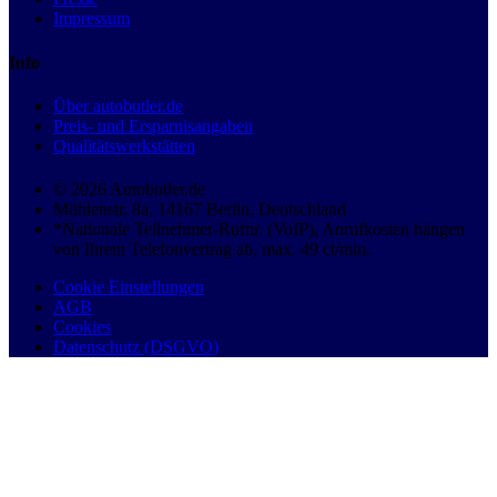
Impressum
Info
Über autobutler.de
Preis- und Ersparnisangaben
Qualitätswerkstätten
© 2026 Autobutler.de
Mühlenstr. 8a, 14167 Berlin, Deutschland
*Nationale Teilnehmer-Rufnr. (VoIP), Anrufkosten hängen
von Ihrem Telefonvertrag ab, max. 49 ct/min.
Cookie Einstellungen
AGB
Cookies
Datenschutz (DSGVO)